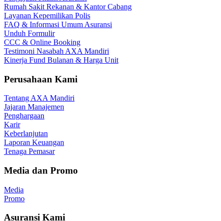
Rumah Sakit Rekanan & Kantor Cabang
Layanan Kepemilikan Polis
FAQ & Informasi Umum Asuransi
Unduh Formulir
CCC & Online Booking
Testimoni Nasabah AXA Mandiri
Kinerja Fund Bulanan & Harga Unit
Perusahaan Kami
Tentang AXA Mandiri
Jajaran Manajemen
Penghargaan
Karir
Keberlanjutan
Laporan Keuangan
Tenaga Pemasar
Media dan Promo
Media
Promo
Asuransi Kami