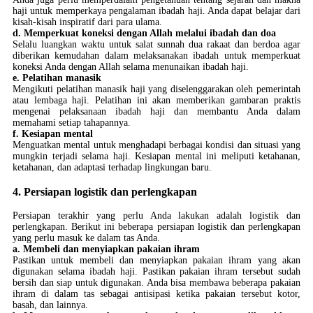
haji untuk memperkaya pengalaman ibadah haji. Anda dapat belajar dari
kisah-kisah inspiratif dari para ulama.
d. Memperkuat koneksi dengan Allah melalui ibadah dan doa
Selalu luangkan waktu untuk salat sunnah dua rakaat dan berdoa agar
diberikan kemudahan dalam melaksanakan ibadah untuk memperkuat
koneksi Anda dengan Allah selama menunaikan ibadah haji.
e. Pelatihan manasik
Mengikuti pelatihan manasik haji yang diselenggarakan oleh pemerintah
atau lembaga haji. Pelatihan ini akan memberikan gambaran praktis
mengenai pelaksanaan ibadah haji dan membantu Anda dalam
memahami setiap tahapannya.
f. Kesiapan mental
Menguatkan mental untuk menghadapi berbagai kondisi dan situasi yang
mungkin terjadi selama haji. Kesiapan mental ini meliputi ketahanan,
ketahanan, dan adaptasi terhadap lingkungan baru.
4. Persiapan logistik dan perlengkapan
Persiapan terakhir yang perlu Anda lakukan adalah logistik dan
perlengkapan. Berikut ini beberapa persiapan logistik dan perlengkapan
yang perlu masuk ke dalam tas Anda.
a. Membeli dan menyiapkan pakaian ihram
Pastikan untuk membeli dan menyiapkan pakaian ihram yang akan
digunakan selama ibadah haji. Pastikan pakaian ihram tersebut sudah
bersih dan siap untuk digunakan. Anda bisa membawa beberapa pakaian
ihram di dalam tas sebagai antisipasi ketika pakaian tersebut kotor,
basah, dan lainnya.