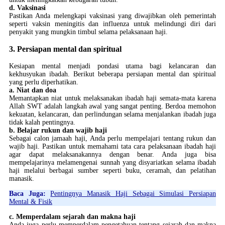
d. Vaksinasi
Pastikan Anda melengkapi vaksinasi yang diwajibkan oleh pemerintah
seperti vaksin meningitis dan influenza untuk melindungi diri dari
penyakit yang mungkin timbul selama pelaksanaan haji.
3. Persiapan mental dan spiritual
Kesiapan mental menjadi pondasi utama bagi kelancaran dan
kekhusyukan ibadah. Berikut beberapa persiapan mental dan spiritual
yang perlu diperhatikan.
a. Niat dan doa
Memantapkan niat untuk melaksanakan ibadah haji semata-mata karena
Allah SWT adalah langkah awal yang sangat penting. Berdoa memohon
kekuatan, kelancaran, dan perlindungan selama menjalankan ibadah juga
tidak kalah pentingnya.
b. Belajar rukun dan wajib haji
Sebagai calon jamaah haji, Anda perlu mempelajari tentang rukun dan
wajib haji. Pastikan untuk memahami tata cara pelaksanaan ibadah haji
agar dapat melaksanakannya dengan benar. Anda juga bisa
mempelajarinya melamengenai sunnah yang disyariatkan selama ibadah
haji melalui berbagai sumber seperti buku, ceramah, dan pelatihan
manasik.
Baca Juga:
Pentingnya Manasik Haji Sebagai Simulasi Persiapan
Mental & Fisik
c. Memperdalam sejarah dan makna haji
Anda juga perlu memperdalam pengetahuan tentang sejarah dan makna