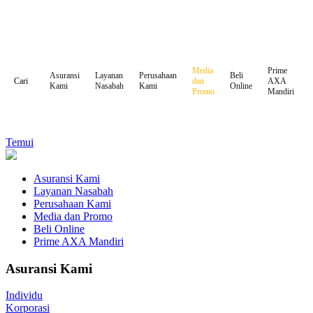
Media
Prime
Asuransi
Layanan
Perusahaan
Beli
dan
AXA
Cari
Kami
Nasabah
Kami
Online
Promo
Mandiri
Temui
Asuransi Kami
Layanan Nasabah
Perusahaan Kami
Media dan Promo
Beli Online
Prime AXA Mandiri
Asuransi Kami
Individu
Korporasi