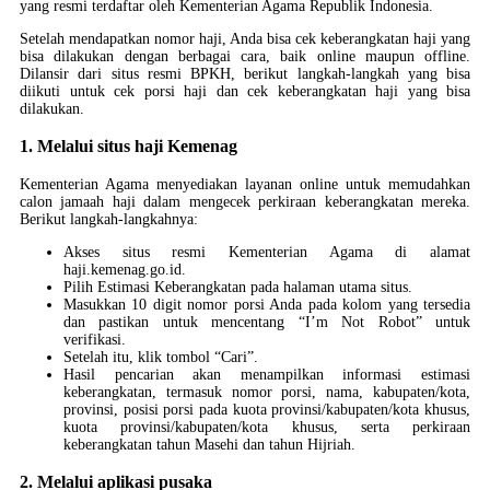
yang resmi terdaftar oleh Kementerian Agama Republik Indonesia.
Setelah mendapatkan nomor haji, Anda bisa cek keberangkatan haji yang
bisa dilakukan dengan berbagai cara, baik online maupun offline.
Dilansir dari situs resmi BPKH, berikut langkah-langkah yang bisa
diikuti untuk cek porsi haji dan cek keberangkatan haji yang bisa
dilakukan.
1. Melalui situs haji Kemenag
Kementerian Agama menyediakan layanan online untuk memudahkan
calon jamaah haji dalam mengecek perkiraan keberangkatan mereka.
Berikut langkah-langkahnya:
Akses situs resmi Kementerian Agama di alamat
haji.kemenag.go.id.
Pilih Estimasi Keberangkatan pada halaman utama situs.
Masukkan 10 digit nomor porsi Anda pada kolom yang tersedia
dan pastikan untuk mencentang “I’m Not Robot” untuk
verifikasi.
Setelah itu, klik tombol “Cari”.
Hasil pencarian akan menampilkan informasi estimasi
keberangkatan, termasuk nomor porsi, nama, kabupaten/kota,
provinsi, posisi porsi pada kuota provinsi/kabupaten/kota khusus,
kuota provinsi/kabupaten/kota khusus, serta perkiraan
keberangkatan tahun Masehi dan tahun Hijriah.
2. Melalui aplikasi pusaka