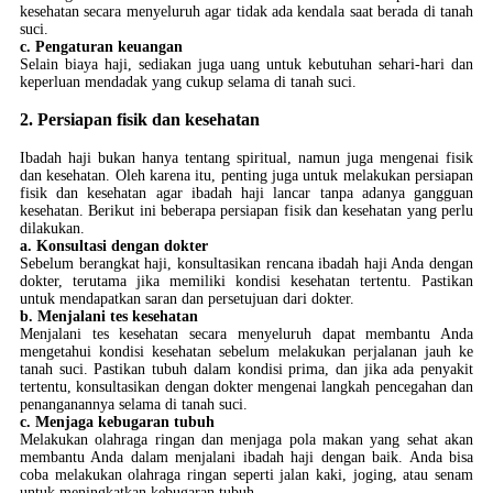
kesehatan secara menyeluruh agar tidak ada kendala saat berada di tanah
suci.
c. Pengaturan keuangan
Selain biaya haji, sediakan juga uang untuk kebutuhan sehari-hari dan
keperluan mendadak yang cukup selama di tanah suci.
2. Persiapan fisik dan kesehatan
Ibadah haji bukan hanya tentang spiritual, namun juga mengenai fisik
dan kesehatan. Oleh karena itu, penting juga untuk melakukan persiapan
fisik dan kesehatan agar ibadah haji lancar tanpa adanya gangguan
kesehatan. Berikut ini beberapa persiapan fisik dan kesehatan yang perlu
dilakukan.
a. Konsultasi dengan dokter
Sebelum berangkat haji, konsultasikan rencana ibadah haji Anda dengan
dokter, terutama jika memiliki kondisi kesehatan tertentu. Pastikan
untuk mendapatkan saran dan persetujuan dari dokter.
b. Menjalani tes kesehatan
Menjalani tes kesehatan secara menyeluruh dapat membantu Anda
mengetahui kondisi kesehatan sebelum melakukan perjalanan jauh ke
tanah suci. Pastikan tubuh dalam kondisi prima, dan jika ada penyakit
tertentu, konsultasikan dengan dokter mengenai langkah pencegahan dan
penanganannya selama di tanah suci.
c. Menjaga kebugaran tubuh
Melakukan olahraga ringan dan menjaga pola makan yang sehat akan
membantu Anda dalam menjalani ibadah haji dengan baik. Anda bisa
coba melakukan olahraga ringan seperti jalan kaki, joging, atau senam
untuk meningkatkan kebugaran tubuh.