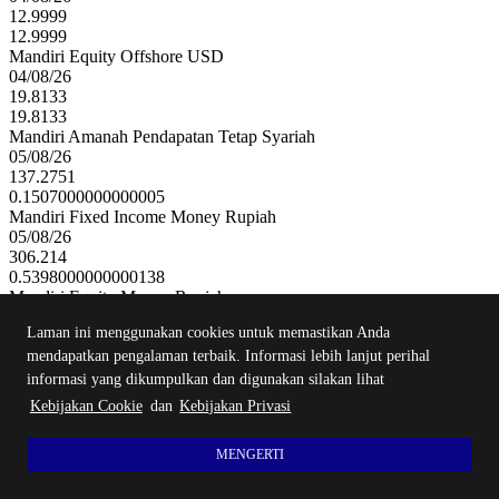
12.9999
12.9999
Mandiri Equity Offshore USD
04/08/26
19.8133
19.8133
Mandiri Amanah Pendapatan Tetap Syariah
05/08/26
137.2751
0.1507000000000005
Mandiri Fixed Income Money Rupiah
05/08/26
306.214
0.5398000000000138
Mandiri Equity Money Rupiah
05/08/26
Laman ini menggunakan cookies untuk memastikan Anda
75.4662
mendapatkan pengalaman terbaik. Informasi lebih lanjut perihal
0.1710999999999956
informasi yang dikumpulkan dan digunakan silakan lihat
Kebijakan Cookie
dan
Kebijakan Privasi
MENGERTI
Submit