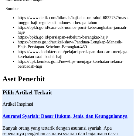
Sumber:
https://www.detik.com/hikmah/haji-dan-umrah/d-6822757/masa-
tunggu-haji-reguler-di-indonesia-berapa-tahun​​
https://bpkh.go.id/cara-cek-nomor-porsi-keberangkatan-jamaah-
haji/
https://bpkh.go.id/persiapan-sebelum-berangkat-haji/
https://baznas.go.id/artikel-show/Panduan-Lengkap-Manasik-
Haji:-Persiapan-Sebelum-Berangkat/460
https://www.alodokter.com/pelajari-persiapan-dan-cara-menjaga-
kesehatan-saat-ibadah-haji
https://upk.kemkes.go.id/new/tips-menjaga-kesehatan-selama-
beribadah-haji
Aset Penerbit
Pilih Artikel Terkait
Artikel Inspirasi
Asuransi Syariah: Dasar Hukum, Jenis, dan Keunggulannya
Banyak orang yang tertarik dengan asuransi syariah. Apa
sebenarnya pengertian asuransi syariah dan bagaimana dasar