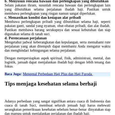
b. Menyusun rencana bawaan dan perlengkapan yang dibutuhkan
Selain pakaian ihram, susunlah rencana bawaan dan perlengkapan lain
yang dibutuhkan selama perjalanan ibadah haji. Pastikan untuk
membawa perlengkapan yang ringan namun sangat diperlukan.
c. Memastikan kondisi dan kesiapan alat pribadi
Membawa perlengkapan pribadi yang dibutuhkan selama haji, seperti
pakaian ganti, sandal yang nyaman, obat-obatan pribadi, dan alat ibadah.
Pastikan membawa barang secukupnya dan sesuai kebutuhan dan siap
digunakan selama di tanah suci.
d. Perencanaan perjalanan
Mengetahui jadwal keberangkatan dan kepulangan, serta memahami rute
perjalanan yang akan ditempuh dapat membantu Anda mengatur waktu
dan menghindari kebingungan selama perjalanan.
Dengan mempersiapkan aspek spiritual, fisik, administrasi, mental, dan
logistik, jamaah dapat menjalankan ibadah haji dengan lebih tenang dan
fokus.
Baca Juga:
Mengenal Perbedaan Haji Plus dan Haji Furoda
Tips menjaga kesehatan selama berhaji
Adanya perbedaan yang sangat signifikan antara cuaca di Indonesia dan
cuaca di tanah Suci, membuat seluruh jemaah haji harus melewati
serangkaian pemeriksaan kesehatan sebelum benar-benar dinyatakan siap
dan mampu untuk menjalankan perjalanan dan ibadah haji.