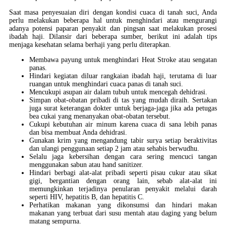
Saat masa penyesuaian diri dengan kondisi cuaca di tanah suci, Anda
perlu melakukan beberapa hal untuk menghindari atau mengurangi
adanya potensi paparan penyakit dan pingsan saat melakukan prosesi
ibadah haji. Dilansir dari beberapa sumber, berikut ini adalah tips
menjaga kesehatan selama berhaji yang perlu diterapkan.
Membawa payung untuk menghindari Heat Stroke atau sengatan
panas.
Hindari kegiatan diluar rangkaian ibadah haji, terutama di luar
ruangan untuk menghindari cuaca panas di tanah suci.
Mencukupi asupan air dalam tubuh untuk mencegah dehidrasi.
Simpan obat-obatan pribadi di tas yang mudah diraih. Sertakan
juga surat keterangan dokter untuk berjaga-jaga jika ada petugas
bea cukai yang menanyakan obat-obatan tersebut.
Cukupi kebutuhan air minum karena cuaca di sana lebih panas
dan bisa membuat Anda dehidrasi.
Gunakan krim yang mengandung tabir surya setiap beraktivitas
dan ulangi penggunaan setiap 2 jam atau sehabis berwudhu.
Selalu jaga kebersihan dengan cara sering mencuci tangan
menggunakan sabun atau hand sanitizer.
Hindari berbagi alat-alat pribadi seperti pisau cukur atau sikat
gigi, bergantian dengan orang lain, sebab alat-alat ini
memungkinkan terjadinya penularan penyakit melalui darah
seperti HIV, hepatitis B, dan hepatitis C.
Perhatikan makanan yang dikonsumsi dan hindari makan
makanan yang terbuat dari susu mentah atau daging yang belum
matang sempurna.