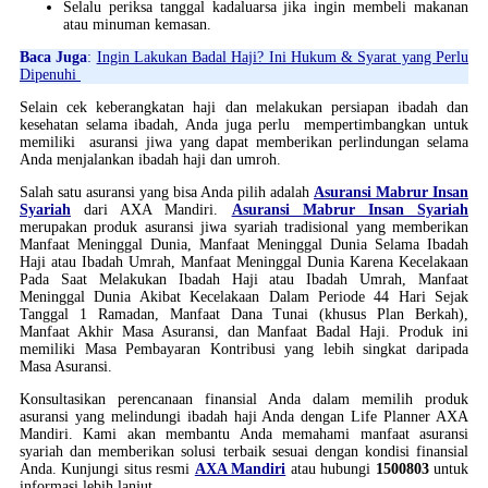
Selalu periksa tanggal kadaluarsa jika ingin membeli makanan
atau minuman kemasan.
Baca Juga
:
Ingin Lakukan Badal Haji? Ini Hukum & Syarat yang Perlu
Dipenuhi
Selain cek keberangkatan haji dan melakukan persiapan ibadah dan
kesehatan selama ibadah, Anda juga perlu mempertimbangkan untuk
memiliki asuransi jiwa yang dapat memberikan perlindungan selama
Anda menjalankan ibadah haji dan umroh.
Salah satu asuransi yang bisa Anda pilih adalah
Asuransi Mabrur Insan
Syariah
dari AXA Mandiri.
Asuransi Mabrur Insan Syariah
merupakan produk asuransi jiwa syariah tradisional yang memberikan
Manfaat Meninggal Dunia, Manfaat Meninggal Dunia Selama Ibadah
Haji atau Ibadah Umrah, Manfaat Meninggal Dunia Karena Kecelakaan
Pada Saat Melakukan Ibadah Haji atau Ibadah Umrah, Manfaat
Meninggal Dunia Akibat Kecelakaan Dalam Periode 44 Hari Sejak
Tanggal 1 Ramadan, Manfaat Dana Tunai (khusus Plan Berkah),
Manfaat Akhir Masa Asuransi, dan Manfaat Badal Haji. Produk ini
memiliki Masa Pembayaran Kontribusi yang lebih singkat daripada
Masa Asuransi.
Konsultasikan perencanaan finansial Anda dalam memilih produk
asuransi yang melindungi ibadah haji Anda dengan Life Planner AXA
Mandiri. Kami akan membantu Anda memahami manfaat asuransi
syariah dan memberikan solusi terbaik sesuai dengan kondisi finansial
Anda. Kunjungi situs resmi
AXA Mandiri
atau hubungi
1500803
untuk
informasi lebih lanjut.