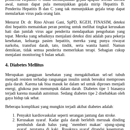
awal, namun dapat pula menunjukkan gejala mirip Hepatitis B.
Penderita Hepatitis B dan C yang tak menunjukkan gejala tetap dapat
menularkan virus pada orang lain.
Menurut Dr. dr. Rino Alvani Gani, SpPD, KGEH, FINASIM, deteksi
dini hepatitis memainkan peran penting untuk melihat tingkat kerusakan
hati dan jumlah virus agar penderita mendapatkan pengobatan yang
tepat. Mereka yang sebaiknya menjalani deteksi dini adalah para pekerja
kesehatan, keluarga pasien hepatitis, mereka yang punya riwayat
narkoba, transfusi darah, tato, tindik, serta wanita hamil. Namun
demikian, tidak semua penderita memerlukan terapi. Sebagian cukup
menjalani monitoring 6 bulan sekali.
4. Diabetes Mellitus
Merupakan gangguan kesehatan yang mengakibatkan sel-sel tubuh
menjadi resisten terhadap rangsangan insulin untuk bereaksi memproses
gula darah. Karena tak bisa masuk ke dalam sel untuk diproses menjadi
energi, glukosa pun menumpuk dalam darah. Diabetes tipe 1 biasanya
terjadi karena masalah autoimun. Sedang diabetes tipe 2 disebabkan oleh
gaya hidup tak sehat.
Beberapa komplikasi yang mungkin terjadi akibat diabetes adalah:
Penyakit kardiovaskular seperti serangan jantung dan stroke.
Kerusakan syaraf. Kadar gula darah berlebih merusak dinding
pembuluh darah halus yang ‘memberi makan’ ujung-ujung
syaraf, terutama di kaki. Rusaknya syaraf ditandai kesemutan,