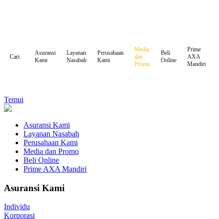
Media
Prime
Asuransi
Layanan
Perusahaan
Beli
dan
AXA
Cari
Kami
Nasabah
Kami
Online
Promo
Mandiri
Temui
Asuransi Kami
Layanan Nasabah
Perusahaan Kami
Media dan Promo
Beli Online
Prime AXA Mandiri
Asuransi Kami
Individu
Korporasi