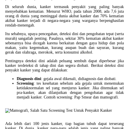
Di seluruh dunia, kanker termasuk penyakit yang paling banyak
menyebabkan kematian. Menurut WHO, pada tahun 2008, ada 7,6 juta
orang di dunia yang meninggal dunia akibat kanker dan 70% kematian
akibat kanker terjadi di negara-negara yang warganya berpenghasilan
rendah-menengah.
Itu sebabnya, upaya pencegahan, deteksi dini dan pengobatan tepat (serta
murah) sangatlah penting. Pasalnya, sekitar 30% kematian akibat kanker
sebenarnya bisa dicegah karena berkaitan dengan gaya hidup dan pola
makan, yaitu kegemukan, kurang asupan buah dan sayuran, kurang
gerak dan olahraga, merokok, serta konsumsi alkohol.
Pentingnya deteksi dini adalah peluang sembuh dapat diperbesar jika
kanker terdeteksi di tahap dini dan segera diobati. Berikut deteksi dini
penyakit kanker yang dapat dilakukan:
Diagnosis dini
: gejala awal dikenali, didiagnosis dan diobati.
Screening
: tes kesehatan sebelum ada gejala untuk menemukan
ketidaknormalan sel yang menjurus kanker. Jika ditemukan sel
pra-kanker, akan dilanjutkan dengan pengobatan agar tidak
menjadi kanker. Contoh screening: Pap Smear dan mamografi.
Ada lebih dari 100 jenis kanker, tiap bagian tubuh dapat terserang
kanker. Di dunia, kanker paru-paru adalah jenis yang paling banyak