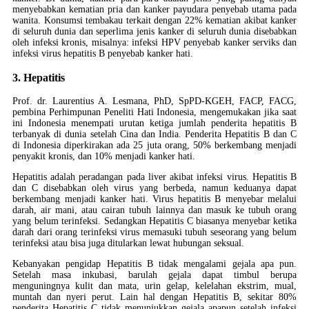
menyebabkan kematian pria dan kanker payudara penyebab utama pada
wanita. Konsumsi tembakau terkait dengan 22% kematian akibat kanker
di seluruh dunia dan seperlima jenis kanker di seluruh dunia disebabkan
oleh infeksi kronis, misalnya: infeksi HPV penyebab kanker serviks dan
infeksi virus hepatitis B penyebab kanker hati.
3. Hepatitis
Prof. dr. Laurentius A. Lesmana, PhD, SpPD-KGEH, FACP, FACG,
pembina Perhimpunan Peneliti Hati Indonesia, mengemukakan jika saat
ini Indonesia menempati urutan ketiga jumlah penderita hepatitis B
terbanyak di dunia setelah Cina dan India. Penderita Hepatitis B dan C
di Indonesia diperkirakan ada 25 juta orang, 50% berkembang menjadi
penyakit kronis, dan 10% menjadi kanker hati.
Hepatitis adalah peradangan pada liver akibat infeksi virus. Hepatitis B
dan C disebabkan oleh virus yang berbeda, namun keduanya dapat
berkembang menjadi kanker hati. Virus hepatitis B menyebar melalui
darah, air mani, atau cairan tubuh lainnya dan masuk ke tubuh orang
yang belum terinfeksi. Sedangkan Hepatitis C biasanya menyebar ketika
darah dari orang terinfeksi virus memasuki tubuh seseorang yang belum
terinfeksi atau bisa juga ditularkan lewat hubungan seksual.
Kebanyakan pengidap Hepatitis B tidak mengalami gejala apa pun.
Setelah masa inkubasi, barulah gejala dapat timbul berupa
menguningnya kulit dan mata, urin gelap, kelelahan ekstrim, mual,
muntah dan nyeri perut. Lain hal dengan Hepatitis B, sekitar 80%
penderita Hepatitis C tidak menunjukkan gejala apapun setelah infeksi