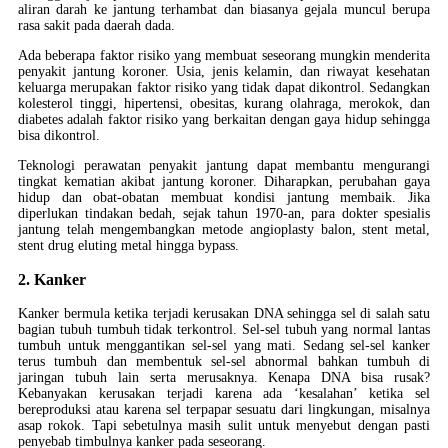
aliran darah ke jantung terhambat dan biasanya gejala muncul berupa
rasa sakit pada daerah dada.
Ada beberapa faktor risiko yang membuat seseorang mungkin menderita
penyakit jantung koroner. Usia, jenis kelamin, dan riwayat kesehatan
keluarga merupakan faktor risiko yang tidak dapat dikontrol. Sedangkan
kolesterol tinggi, hipertensi, obesitas, kurang olahraga, merokok, dan
diabetes adalah faktor risiko yang berkaitan dengan gaya hidup sehingga
bisa dikontrol.
Teknologi perawatan penyakit jantung dapat membantu mengurangi
tingkat kematian akibat jantung koroner. Diharapkan, perubahan gaya
hidup dan obat-obatan membuat kondisi jantung membaik. Jika
diperlukan tindakan bedah, sejak tahun 1970-an, para dokter spesialis
jantung telah mengembangkan metode angioplasty balon, stent metal,
stent drug eluting metal hingga bypass.
2. Kanker
Kanker bermula ketika terjadi kerusakan DNA sehingga sel di salah satu
bagian tubuh tumbuh tidak terkontrol. Sel-sel tubuh yang normal lantas
tumbuh untuk menggantikan sel-sel yang mati. Sedang sel-sel kanker
terus tumbuh dan membentuk sel-sel abnormal bahkan tumbuh di
jaringan tubuh lain serta merusaknya. Kenapa DNA bisa rusak?
Kebanyakan kerusakan terjadi karena ada ‘kesalahan’ ketika sel
bereproduksi atau karena sel terpapar sesuatu dari lingkungan, misalnya
asap rokok. Tapi sebetulnya masih sulit untuk menyebut dengan pasti
penyebab timbulnya kanker pada seseorang.