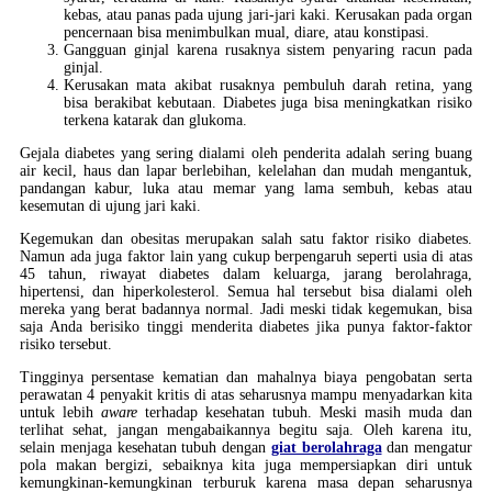
kebas, atau panas pada ujung jari-jari kaki. Kerusakan pada organ
pencernaan bisa menimbulkan mual, diare, atau konstipasi.
Gangguan ginjal karena rusaknya sistem penyaring racun pada
ginjal.
Kerusakan mata akibat rusaknya pembuluh darah retina, yang
bisa berakibat kebutaan. Diabetes juga bisa meningkatkan risiko
terkena katarak dan glukoma.
Gejala diabetes yang sering dialami oleh penderita adalah sering buang
air kecil, haus dan lapar berlebihan, kelelahan dan mudah mengantuk,
pandangan kabur, luka atau memar yang lama sembuh, kebas atau
kesemutan di ujung jari kaki.
Kegemukan dan obesitas merupakan salah satu faktor risiko diabetes.
Namun ada juga faktor lain yang cukup berpengaruh seperti usia di atas
45 tahun, riwayat diabetes dalam keluarga, jarang berolahraga,
hipertensi, dan hiperkolesterol. Semua hal tersebut bisa dialami oleh
mereka yang berat badannya normal. Jadi meski tidak kegemukan, bisa
saja Anda berisiko tinggi menderita diabetes jika punya faktor-faktor
risiko tersebut.
Tingginya persentase kematian dan mahalnya biaya pengobatan serta
perawatan 4 penyakit kritis di atas seharusnya mampu menyadarkan kita
untuk lebih
aware
terhadap kesehatan tubuh. Meski masih muda dan
terlihat sehat, jangan mengabaikannya begitu saja. Oleh karena itu,
selain menjaga kesehatan tubuh dengan
giat berolahraga
dan mengatur
pola makan bergizi, sebaiknya kita juga mempersiapkan diri untuk
kemungkinan-kemungkinan terburuk karena
masa depan seharusnya