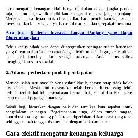
Cara mengatur keuangan tidak hanya dilakukan dalam jangka pendek
saja, namun juga wajib dipikirkan mengenai rencana jangka panjang.
Mengenai masa depan anak di kemudian hari, pendidikannya, rencana
investasi, dan lain sebagainya, harus dibicarakan dan disepakati bersama.
Baca juga:
6 Jenis Investasi Jangka Panjang yang Dapat
Dipertimbangkan
Fokus kedua pihak akan dapat diintegrasikan sehingga tujuan keuangan
yang direncanakan bisa tercapai dengan lebih mudah. Ingat, kedisiplinan
akan jadi kuncinya. Jadi sebagai pasangan, Anda harus saling
mengingatkan satu sama lain.
4. Adanya perbedaan jumlah pendapatan
Menjadi salah satu masalah yang cukup klasik, namun tetap tidak boleh
disepelekan. Meski kini masyarakat telah berada di era yang lebih
terbuka terkait hal ini, kesepakatan kedua pihak, suami dan istri, harus
tetap menjadi pegangan utamanya.
Sekali lagi, bicarakan dengan baik dan temukan kata sepakat untuk
pengelolaan keuangan. Bagaimanapun juga, dalam rumah tangga,
kontribusi masing-masing pihak tetap diperlukan dalam porsi yang tepat
sehingga rumah tangga bisa berjalan dengan baik dan lancar.
Cara efektif mengatur keuangan keluarga