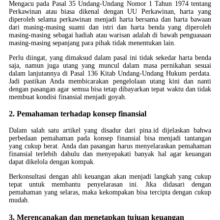
Mengacu pada Pasal 35 Undang-Undang Nomor 1 Tahun 1974 tentang
Perkawinan atau biasa dikenal dengan UU Perkawinan, harta yang
diperoleh selama perkawinan menjadi harta bersama dan harta bawaan
dari masing-masing suami dan istri dan harta benda yang diperoleh
masing-masing sebagai hadiah atau warisan adalah di bawah penguasaan
masing-masing sepanjang para pihak tidak menentukan lain.
Perlu diingat, yang dimaksud dalam pasal ini tidak sekedar harta benda
saja, namun juga utang yang muncul dalam masa pernikahan sesuai
dalam lanjutannya di Pasal 136 Kitab Undang-Undang Hukum perdata.
Jadi pastikan Anda membicarakan pengelolaan utang kini dan nanti
dengan pasangan agar semua bisa tetap dibayarkan tepat waktu dan tidak
membuat kondisi finansial menjadi goyah.
2. Pemahaman terhadap konsep finansial
Dalam salah satu artikel yang disadur dari pina.id dijelaskan bahwa
perbedaan pemahaman pada konsep finansial bisa menjadi tantangan
yang cukup berat. Anda dan pasangan harus menyelaraskan pemahaman
finansial terlebih dahulu dan menyepakati banyak hal agar keuangan
dapat dikelola dengan kompak.
Berkonsultasi dengan ahli keuangan akan menjadi langkah yang cukup
tepat untuk membantu penyelarasan ini. Jika didasari dengan
pemahaman yang selaras, maka kekompakan bisa tercipta dengan cukup
mudah.
3. Merencanakan dan menetapkan tujuan keuangan