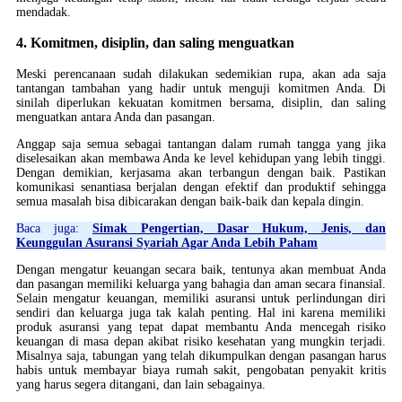
mendadak.
4. Komitmen, disiplin, dan saling menguatkan
Meski perencanaan sudah dilakukan sedemikian rupa, akan ada saja
tantangan tambahan yang hadir untuk menguji komitmen Anda. Di
sinilah diperlukan kekuatan komitmen bersama, disiplin, dan saling
menguatkan antara Anda dan pasangan.
Anggap saja semua sebagai tantangan dalam rumah tangga yang jika
diselesaikan akan membawa Anda ke level kehidupan yang lebih tinggi.
Dengan demikian, kerjasama akan terbangun dengan baik. Pastikan
komunikasi senantiasa berjalan dengan efektif dan produktif sehingga
semua masalah bisa dibicarakan dengan baik-baik dan kepala dingin.
Baca juga:
Simak Pengertian, Dasar Hukum, Jenis, dan
Keunggulan Asuransi Syariah Agar Anda Lebih Paham
Dengan mengatur keuangan secara baik, tentunya akan membuat Anda
dan pasangan memiliki keluarga yang bahagia dan aman secara finansial.
Selain mengatur keuangan, memiliki asuransi untuk perlindungan diri
sendiri dan keluarga juga tak kalah penting. Hal ini karena memiliki
produk asuransi yang tepat dapat membantu Anda mencegah risiko
keuangan di masa depan akibat risiko kesehatan yang mungkin terjadi.
Misalnya saja, tabungan yang telah dikumpulkan dengan pasangan harus
habis untuk membayar biaya rumah sakit, pengobatan penyakit kritis
yang harus segera ditangani, dan lain sebagainya.