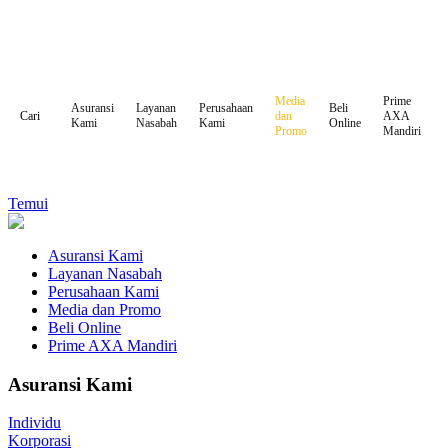
Media
Prime
Asuransi
Layanan
Perusahaan
Beli
dan
AXA
Cari
Kami
Nasabah
Kami
Online
Promo
Mandiri
Temui
Asuransi Kami
Layanan Nasabah
Perusahaan Kami
Media dan Promo
Beli Online
Prime AXA Mandiri
Asuransi Kami
Individu
Korporasi