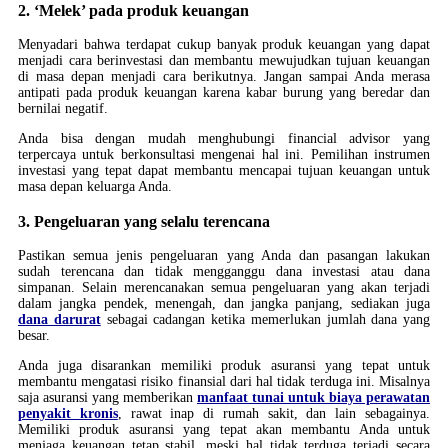
2. ‘Melek’ pada produk keuangan
Menyadari bahwa terdapat cukup banyak produk keuangan yang dapat
menjadi cara berinvestasi dan membantu mewujudkan tujuan keuangan
di masa depan menjadi cara berikutnya. Jangan sampai Anda merasa
antipati pada produk keuangan karena kabar burung yang beredar dan
bernilai negatif.
Anda bisa dengan mudah menghubungi financial advisor yang
terpercaya untuk berkonsultasi mengenai hal ini. Pemilihan instrumen
investasi yang tepat dapat membantu mencapai tujuan keuangan untuk
masa depan keluarga Anda.
3. Pengeluaran yang selalu terencana
Pastikan semua jenis pengeluaran yang Anda dan pasangan lakukan
sudah terencana dan tidak mengganggu dana investasi atau dana
simpanan. Selain merencanakan semua pengeluaran yang akan terjadi
dalam jangka pendek, menengah, dan jangka panjang, sediakan juga
dana darurat
sebagai cadangan ketika memerlukan jumlah dana yang
besar.
Anda juga disarankan memiliki produk asuransi yang tepat untuk
membantu mengatasi risiko finansial dari hal tidak terduga ini. Misalnya
saja asuransi yang memberikan
manfaat tunai untuk biaya perawatan
penyakit kronis
, rawat inap di rumah sakit, dan lain sebagainya.
Memiliki produk asuransi yang tepat akan membantu Anda untuk
menjaga keuangan tetap stabil, meski hal tidak terduga terjadi secara