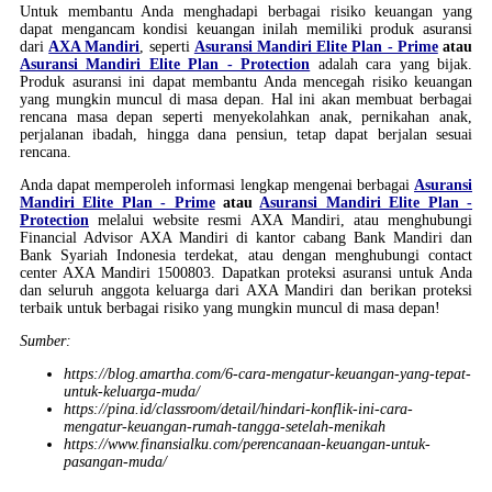
Untuk membantu Anda menghadapi berbagai risiko keuangan yang
dapat mengancam kondisi keuangan inilah memiliki produk asuransi
dari
AXA Mandiri
, seperti
Asuransi Mandiri Elite Plan - Prime
atau
Asuransi Mandiri Elite Plan - Protection
adalah cara yang bijak.
Produk asuransi ini dapat membantu Anda mencegah risiko keuangan
yang mungkin muncul di masa depan. Hal ini akan membuat berbagai
rencana masa depan seperti menyekolahkan anak, pernikahan anak,
perjalanan ibadah, hingga dana pensiun, tetap dapat berjalan sesuai
rencana.
Anda dapat memperoleh informasi lengkap mengenai berbagai
Asuransi
Mandiri Elite Plan - Prime
atau
Asuransi Mandiri Elite Plan -
Protection
melalui website resmi AXA Mandiri, atau menghubungi
Financial Advisor AXA Mandiri di kantor cabang Bank Mandiri dan
Bank Syariah Indonesia terdekat, atau dengan menghubungi contact
center AXA Mandiri 1500803. Dapatkan proteksi asuransi untuk Anda
dan seluruh anggota keluarga dari AXA Mandiri dan berikan proteksi
terbaik untuk berbagai risiko yang mungkin muncul di masa depan!
Sumber:
https://blog.amartha.com/6-cara-mengatur-keuangan-yang-tepat-
untuk-keluarga-muda/
https://pina.id/classroom/detail/hindari-konflik-ini-cara-
mengatur-keuangan-rumah-tangga-setelah-menikah
https://www.finansialku.com/perencanaan-keuangan-untuk-
pasangan-muda/