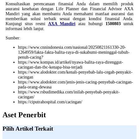
Konsultasikan perencanaan finansial Anda dalam memilih produk
asuransi kesehatan dengan Life Planner dan Financial Advisor AXA
Mandiri yang akan membantu Anda memahami manfaat asuransi dan
memberikan solusi terbaik sesuai dengan kondisi finansial Anda.
Kunjungi situs resmi
AXA Mandiri
atau hubungi
1500803
untuk
informasi lebih lanjut.
Sumber:
https://www.cnnindonesia.com/nasional/20250821161330-20-
1264959/fakta-fakta-balita-raya-di-sukabumi-meninggal-tubuh-
penuh-cacing?
https://www.kompas.id/artikel/nyawa-balita-raya-direnggut-
cacingan-dan-tbc-kenapa-bisa-terjadi
https://www.alodokter.com/kenali-penyebab-lalu-cegah-penyakit-
cacingan
https://www.alodokter.com/jenis-jenis-cacing-penyebab-cacingan-
pada-orang-dewasa
https://www.rsbudimedika.com/inilah-penyebab-penyakit-
cacingan/
https://ciputrahospital.com/cacingan/
Aset Penerbit
Pilih Artikel Terkait