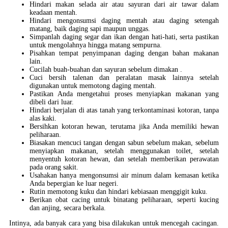
Hindari makan selada air atau sayuran dari air tawar dalam
keadaan mentah.
Hindari mengonsumsi daging mentah atau daging setengah
matang, baik daging sapi maupun unggas.
Simpanlah daging segar dan ikan dengan hati-hati, serta pastikan
untuk mengolahnya hingga matang sempurna.
Pisahkan tempat penyimpanan daging dengan bahan makanan
lain.
Cucilah buah-buahan dan sayuran sebelum dimakan .
Cuci bersih talenan dan peralatan masak lainnya setelah
digunakan untuk memotong daging mentah.
Pastikan Anda mengetahui proses menyiapkan makanan yang
dibeli dari luar.
Hindari berjalan di atas tanah yang terkontaminasi kotoran, tanpa
alas kaki.
Bersihkan kotoran hewan, terutama jika Anda memiliki hewan
peliharaan.
Biasakan mencuci tangan dengan sabun sebelum makan, sebelum
menyiapkan makanan, setelah menggunakan toilet, setelah
menyentuh kotoran hewan, dan setelah memberikan perawatan
pada orang sakit.
Usahakan hanya mengonsumsi air minum dalam kemasan ketika
Anda bepergian ke luar negeri.
Rutin memotong kuku dan hindari kebiasaan menggigit kuku.
Berikan obat cacing untuk binatang peliharaan, seperti kucing
dan anjing, secara berkala.
Intinya, ada banyak cara yang bisa dilakukan untuk mencegah cacingan.