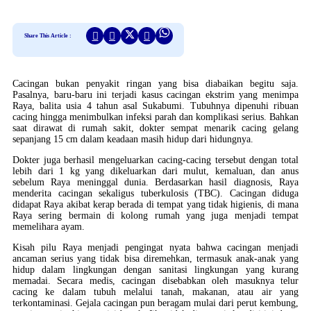
Share This Article :
Cacingan bukan penyakit ringan yang bisa diabaikan begitu saja.
Pasalnya, baru-baru ini terjadi kasus cacingan ekstrim yang menimpa
Raya, balita usia 4 tahun asal Sukabumi. Tubuhnya dipenuhi ribuan
cacing hingga menimbulkan infeksi parah dan komplikasi serius. Bahkan
saat dirawat di rumah sakit, dokter sempat menarik cacing gelang
sepanjang 15 cm dalam keadaan masih hidup dari hidungnya.
Dokter juga berhasil mengeluarkan cacing-cacing tersebut dengan total
lebih dari 1 kg yang dikeluarkan dari mulut, kemaluan, dan anus
sebelum Raya meninggal dunia. Berdasarkan hasil diagnosis, Raya
menderita cacingan sekaligus tuberkulosis (TBC). Cacingan diduga
didapat Raya akibat kerap berada di tempat yang tidak higienis, di mana
Raya sering bermain di kolong rumah yang juga menjadi tempat
memelihara ayam.
Kisah pilu Raya menjadi pengingat nyata bahwa cacingan menjadi
ancaman serius yang tidak bisa diremehkan, termasuk anak-anak yang
hidup dalam lingkungan dengan sanitasi lingkungan yang kurang
memadai. Secara medis, cacingan disebabkan oleh masuknya telur
cacing ke dalam tubuh melalui tanah, makanan, atau air yang
terkontaminasi. Gejala cacingan pun beragam mulai dari perut kembung,