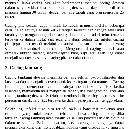
manusia, larva cacing pita akan berkembang menjadi cacing dewasa
dalam waktu sekitar dua bulan. Cacing dewasa ini dapat hidup di usus
manusia hingga 30 tahun, dengan panjang tubuh yang bisa mencapai 25
meter.
Cacing pita sendiri dapat masuk ke tubuh manusia melalui beberapa
cara. Salah satunya adalah ketika tangan bersentuhan dengan feses atau
tanah yang mengandung telur cacing, lalu tanpa disadari telur tersebut
terbawa ke dalam mulut saat sedang makan. Selain itu, infeksi cacing
pita juga dapat terjadi melalui konsumsi makanan atau minuman yang
sudah terkontaminasi telur cacing. Mengonsumsi daging mentah atau
dimasak kurang matang seperti daging babi, sapi, atau ikan juga dapat
menjadi sumber masuknya cacing pita ke dalam tubuh.
2. Cacing tambang
Cacing tambang dewasa memiliki panjang sekitar 5–13 milimeter dan
larvanya dapat menjadi penyebab infeksi cacingan pada manusia. Cacing
ini mampu menembus kulit, misalnya melalui kontak fisik ketika
seseorang menyentuh atau menginjak tanah yang mengandung larva dan
cacing tambang dewasa. Setelah menembus kulit, cacing akan masuk ke
peredaran darah, lalu ikut terbawa ke dalam paru-paru dan tenggorokan.
Selain itu, infeksi juga bisa terjadi melalui konsumsi makanan atau
minuman yang sudah tercemar telur dan larva cacing tambang. Jika
tertelan, cacing tambang akan masuk ke saluran pencernaan dan hidup di
dalam usus halus. Bukan hanya itu, larva cacing tambang juga dapat
menginfeksi kulit dan menyebabkan kondisi yang disebut larva migrans