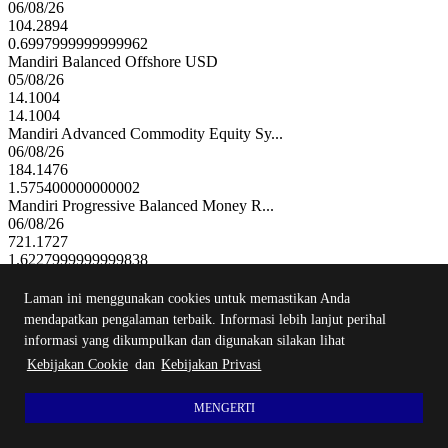
06/08/26
104.2894
0.6997999999999962
Mandiri Balanced Offshore USD
05/08/26
14.1004
14.1004
Mandiri Advanced Commodity Equity Sy...
06/08/26
184.1476
1.575400000000002
Mandiri Progressive Balanced Money R...
06/08/26
721.1727
1.6227999999999838
Mandiri Amanah Pasar Uang Syariah
06/08/26
Laman ini menggunakan cookies untuk memastikan Anda
124.7585
mendapatkan pengalaman terbaik. Informasi lebih lanjut perihal
0.013499999999993406
informasi yang dikumpulkan dan digunakan silakan lihat
Mandiri Balanced Offshore USD Class B
Kebijakan Cookie
dan
Kebijakan Privasi
05/08/26
13.2438
13.2438
MENGERTI
Mandiri Money Market Rupiah
06/08/26