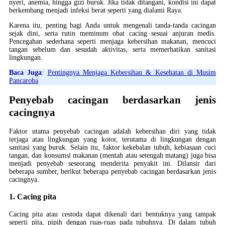
nyeri, anemia, hingga gizi buruk. Jika tidak ditangani, kondisi ini dapat
berkembang menjadi infeksi berat seperti yang dialami Raya.
Karena itu, penting bagi Anda untuk mengenali tanda-tanda cacingan
sejak dini, serta rutin meminum obat cacing sesuai anjuran medis.
Pencegahan sederhana seperti menjaga kebersihan makanan, mencuci
tangan sebelum dan sesudah aktivitas, serta memerhatikan sanitasi
lingkungan.
Baca Juga
:
Pentingnya Menjaga Kebersihan & Kesehatan di Musim
Pancaroba
Penyebab cacingan berdasarkan jenis
cacingnya
Faktor utama penyebab cacingan adalah kebersihan diri yang tidak
terjaga atau lingkungan yang kotor, terutama di lingkungan dengan
sanitasi yang buruk. Selain itu, faktor kekebalan tubuh, kebiasaan cuci
tangan, dan konsumsi makanan (mentah atau setengah matang) juga bisa
menjadi penyebab seseorang menderita penyakit ini. Dilansir dari
beberapa sumber, berikut beberapa penyebab cacingan berdasarkan jenis
cacingnya.
1. Cacing pita
Cacing pita atau cestoda dapat dikenali dari bentuknya yang tampak
seperti pita, pipih dengan ruas-ruas pada tubuhnya. Di dalam tubuh