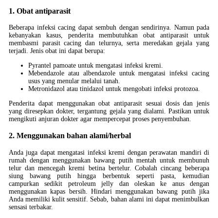
1. Obat antiparasit
Beberapa infeksi cacing dapat sembuh dengan sendirinya. Namun pada
kebanyakan kasus, penderita membutuhkan obat antiparasit untuk
membasmi parasit cacing dan telurnya, serta meredakan gejala yang
terjadi. Jenis obat ini dapat berupa:
Pyrantel pamoate untuk mengatasi infeksi kremi.
Mebendazole atau albendazole untuk mengatasi infeksi cacing
usus yang menular melalui tanah.
Metronidazol atau tinidazol untuk mengobati infeksi protozoa.
Penderita dapat menggunakan obat antiparasit sesuai dosis dan jenis
yang diresepkan dokter, tergantung gejala yang dialami. Pastikan untuk
mengikuti anjuran dokter agar mempercepat proses penyembuhan.
2. Menggunakan bahan alami/herbal
Anda juga dapat mengatasi infeksi kremi dengan perawatan mandiri di
rumah dengan menggunakan bawang putih mentah untuk membunuh
telur dan mencegah kremi betina bertelur. Cobalah cincang beberapa
siung bawang putih hingga berbentuk seperti pasta, kemudian
campurkan sedikit petroleum jelly dan oleskan ke anus dengan
menggunakan kapas bersih. Hindari menggunakan bawang putih jika
Anda memiliki kulit sensitif. Sebab, bahan alami ini dapat menimbulkan
sensasi terbakar.