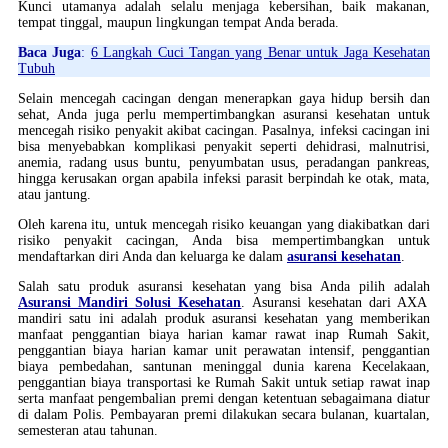
Kunci utamanya adalah selalu menjaga kebersihan, baik makanan,
tempat tinggal, maupun lingkungan tempat Anda berada.
Baca Juga
:
6 Langkah Cuci Tangan yang Benar untuk Jaga Kesehatan
Tubuh
Selain mencegah cacingan dengan menerapkan gaya hidup bersih dan
sehat, Anda juga perlu mempertimbangkan asuransi kesehatan untuk
mencegah risiko penyakit akibat cacingan. Pasalnya, infeksi cacingan ini
bisa menyebabkan komplikasi penyakit seperti dehidrasi, malnutrisi,
anemia, radang usus buntu, penyumbatan usus, peradangan pankreas,
hingga kerusakan organ apabila infeksi parasit berpindah ke otak, mata,
atau jantung.
Oleh karena itu, untuk mencegah risiko keuangan yang diakibatkan dari
risiko penyakit cacingan, Anda bisa mempertimbangkan untuk
mendaftarkan diri Anda dan keluarga ke dalam
asuransi kesehatan
.
Salah satu produk asuransi kesehatan yang bisa Anda pilih adalah
Asuransi Mandiri Solusi Kesehatan
. Asuransi kesehatan dari AXA
mandiri satu ini adalah produk asuransi kesehatan yang memberikan
manfaat penggantian biaya harian kamar rawat inap Rumah Sakit,
penggantian biaya harian kamar unit perawatan intensif, penggantian
biaya pembedahan, santunan meninggal dunia karena Kecelakaan,
penggantian biaya transportasi ke Rumah Sakit untuk setiap rawat inap
serta manfaat pengembalian premi dengan ketentuan sebagaimana diatur
di dalam Polis. Pembayaran premi dilakukan secara bulanan, kuartalan,
semesteran atau tahunan.