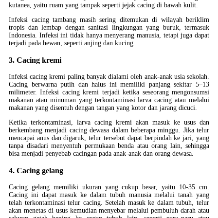
kutanea, yaitu ruam yang tampak seperti jejak cacing di bawah kulit.
Infeksi cacing tambang masih sering ditemukan di wilayah beriklim
tropis dan lembap dengan sanitasi lingkungan yang buruk, termasuk
Indonesia. Infeksi ini tidak hanya menyerang manusia, tetapi juga dapat
terjadi pada hewan, seperti anjing dan kucing.
3. Cacing kremi
Infeksi cacing kremi paling banyak dialami oleh anak-anak usia sekolah.
Cacing berwarna putih dan halus ini memiliki panjang sekitar 5–13
milimeter. Infeksi cacing kremi terjadi ketika seseorang mengonsumsi
makanan atau minuman yang terkontaminasi larva cacing atau melalui
makanan yang disentuh dengan tangan yang kotor dan jarang dicuci.
Ketika terkontaminasi, larva cacing kremi akan masuk ke usus dan
berkembang menjadi cacing dewasa dalam beberapa minggu. Jika telur
mencapai anus dan digaruk, telur tersebut dapat berpindah ke jari, yang
tanpa disadari menyentuh permukaan benda atau orang lain, sehingga
bisa menjadi penyebab cacingan pada anak-anak dan orang dewasa.
4. Cacing gelang
Cacing gelang memiliki ukuran yang cukup besar, yaitu 10-35 cm.
Cacing ini dapat masuk ke dalam tubuh manusia melalui tanah yang
telah terkontaminasi telur cacing. Setelah masuk ke dalam tubuh, telur
akan menetas di usus kemudian menyebar melalui pembuluh darah atau