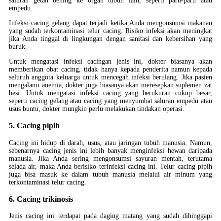
saluran getah bening ke organ tubuh lain, seperti paru-paru atau
empedu.
Infeksi cacing gelang dapat terjadi ketika Anda mengonsumsi makanan
yang sudah terkontaminasi telur cacing. Risiko infeksi akan meningkat
jika Anda tinggal di lingkungan dengan sanitasi dan kebersihan yang
buruk.
Untuk mengatasi infeksi cacingan jenis ini, dokter biasanya akan
memberikan obat cacing, tidak hanya kepada penderita namun kepada
seluruh anggota keluarga untuk mencegah infeksi berulang. Jika pasien
mengalami anemia, dokter juga biasanya akan meresepkan suplemen zat
besi. Untuk mengatasi infeksi cacing yang berukuran cukup besar,
seperti cacing gelang atau cacing yang menyumbat saluran empedu atau
usus buntu, dokter mungkin perlu melakukan tindakan operasi.
5. Cacing pipih
Cacing ini hidup di darah, usus, atau jaringan tubuh manusia. Namun,
sebenarnya cacing jenis ini lebih banyak menginfeksi hewan daripada
manusia. Jika Anda sering mengonsumsi sayuran mentah, terutama
selada air, maka Anda berisiko terinfeksi cacing ini. Telur cacing pipih
juga bisa masuk ke dalam tubuh manusia melalui air minum yang
terkontaminasi telur cacing.
6. Cacing trikinosis
Jenis cacing ini terdapat pada daging matang yang sudah dihinggapi