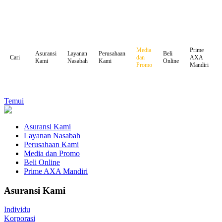
Media
Prime
Asuransi
Layanan
Perusahaan
Beli
dan
AXA
Cari
Kami
Nasabah
Kami
Online
Promo
Mandiri
Temui
Asuransi Kami
Layanan Nasabah
Perusahaan Kami
Media dan Promo
Beli Online
Prime AXA Mandiri
Asuransi Kami
Individu
Korporasi