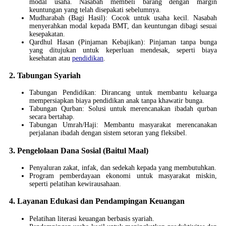
modal usaha. Nasabah membeli barang dengan margin
keuntungan yang telah disepakati sebelumnya.
Mudharabah (Bagi Hasil): Cocok untuk usaha kecil. Nasabah
menyerahkan modal kepada BMT, dan keuntungan dibagi sesuai
kesepakatan.
Qardhul Hasan (Pinjaman Kebajikan): Pinjaman tanpa bunga
yang ditujukan untuk keperluan mendesak, seperti biaya
kesehatan atau
pendidikan
.
2. Tabungan Syariah
Tabungan Pendidikan: Dirancang untuk membantu keluarga
mempersiapkan biaya pendidikan anak tanpa khawatir bunga.
Tabungan Qurban: Solusi untuk merencanakan ibadah qurban
secara bertahap.
Tabungan Umrah/Haji: Membantu masyarakat merencanakan
perjalanan ibadah dengan sistem setoran yang fleksibel.
3. Pengelolaan Dana Sosial (Baitul Maal)
Penyaluran zakat, infak, dan sedekah kepada yang membutuhkan.
Program pemberdayaan ekonomi untuk masyarakat miskin,
seperti pelatihan kewirausahaan.
4. Layanan Edukasi dan Pendampingan Keuangan
Pelatihan literasi keuangan berbasis syariah.