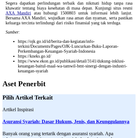
Segera dapatkan perlindungan terbaik dan nikmati hidup tanpa rasa
khawatir tentang biaya kesehatan di masa depan. Kunjungi situs resmi
AXA Mandiri
atau hubungi 1500803 untuk informasi lebih lanjut.
Bersama AXA Mandiri, wujudkan rasa aman dan nyaman, serta pastikan
keluarga tercinta terlindungi dari risiko finansial yang tak terduga.
Sumber:
https://ojk.go.id/id/berita-dan-kegiatan/info-
terkini/Documents/Pages/OJK-Luncurkan-Buku-Laporan-
Perkembangan-Keuangan-Syariah-Indonesia
https://kneks.go.id/
https://www.ekon.go.id/publikasi/detail/3141/dukung-inklusi-
keuangan-baitul-maal-wa-tamwil-bmt-sinergi-dengan-industri-
keuangan-syariah
Aset Penerbit
Pilih Artikel Terkait
Artikel Inspirasi
Asuransi Syariah: Dasar Hukum, Jenis, dan Keunggulannya
Banyak orang yang tertarik dengan asuransi syariah. Apa