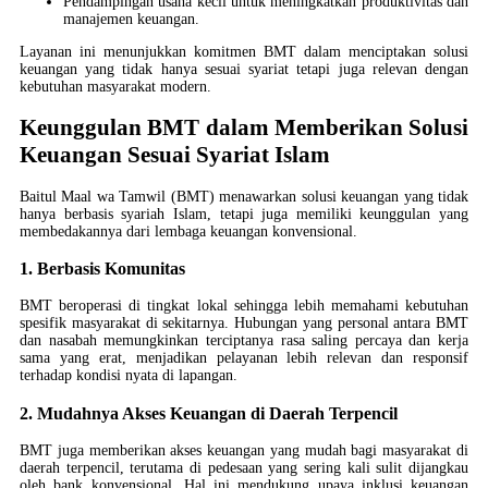
Pendampingan usaha kecil untuk meningkatkan produktivitas dan
manajemen keuangan.
Layanan ini menunjukkan komitmen BMT dalam menciptakan solusi
keuangan yang tidak hanya sesuai syariat tetapi juga relevan dengan
kebutuhan masyarakat modern.
Keunggulan BMT dalam Memberikan Solusi
Keuangan Sesuai Syariat Islam
Baitul Maal wa Tamwil (BMT) menawarkan solusi keuangan yang tidak
hanya berbasis syariah Islam, tetapi juga memiliki keunggulan yang
membedakannya dari lembaga keuangan konvensional.
1. Berbasis Komunitas
BMT beroperasi di tingkat lokal sehingga lebih memahami kebutuhan
spesifik masyarakat di sekitarnya. Hubungan yang personal antara BMT
dan nasabah memungkinkan terciptanya rasa saling percaya dan kerja
sama yang erat, menjadikan pelayanan lebih relevan dan responsif
terhadap kondisi nyata di lapangan.
2. Mudahnya Akses Keuangan di Daerah Terpencil
BMT juga memberikan akses keuangan yang mudah bagi masyarakat di
daerah terpencil, terutama di pedesaan yang sering kali sulit dijangkau
oleh bank konvensional. Hal ini mendukung upaya inklusi keuangan