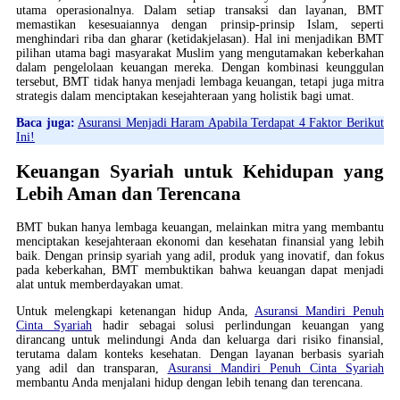
utama operasionalnya. Dalam setiap transaksi dan layanan, BMT
memastikan kesesuaiannya dengan prinsip-prinsip Islam, seperti
menghindari riba dan gharar (ketidakjelasan). Hal ini menjadikan BMT
pilihan utama bagi masyarakat Muslim yang mengutamakan keberkahan
dalam pengelolaan keuangan mereka. Dengan kombinasi keunggulan
tersebut, BMT tidak hanya menjadi lembaga keuangan, tetapi juga mitra
strategis dalam menciptakan kesejahteraan yang holistik bagi umat.
Baca juga:
Asuransi Menjadi Haram Apabila Terdapat 4 Faktor Berikut
Ini!
Keuangan Syariah untuk Kehidupan yang
Lebih Aman dan Terencana
BMT bukan hanya lembaga keuangan, melainkan mitra yang membantu
menciptakan kesejahteraan ekonomi dan kesehatan finansial yang lebih
baik. Dengan prinsip syariah yang adil, produk yang inovatif, dan fokus
pada keberkahan, BMT membuktikan bahwa keuangan dapat menjadi
alat untuk memberdayakan umat.
Untuk melengkapi ketenangan hidup Anda,
Asuransi Mandiri Penuh
Cinta Syariah
hadir sebagai solusi perlindungan keuangan yang
dirancang untuk melindungi Anda dan keluarga dari risiko finansial,
terutama dalam konteks kesehatan. Dengan layanan berbasis syariah
yang adil dan transparan,
Asuransi Mandiri Penuh Cinta Syariah
membantu Anda menjalani hidup dengan lebih tenang dan terencana.