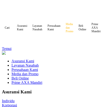
Media
Prime
Asuransi
Layanan
Perusahaan
Beli
dan
AXA
Cari
Kami
Nasabah
Kami
Online
Promo
Mandiri
Temui
Asuransi Kami
Layanan Nasabah
Perusahaan Kami
Media dan Promo
Beli Online
Prime AXA Mandiri
Asuransi Kami
Individu
Korporasi