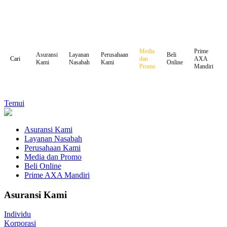
Media
Prime
Asuransi
Layanan
Perusahaan
Beli
dan
AXA
Cari
Kami
Nasabah
Kami
Online
Promo
Mandiri
Temui
Asuransi Kami
Layanan Nasabah
Perusahaan Kami
Media dan Promo
Beli Online
Prime AXA Mandiri
Asuransi Kami
Individu
Korporasi