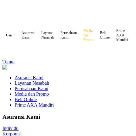
Media
Prime
Asuransi
Layanan
Perusahaan
Beli
dan
AXA
Cari
Kami
Nasabah
Kami
Online
Promo
Mandiri
Temui
Asuransi Kami
Layanan Nasabah
Perusahaan Kami
Media dan Promo
Beli Online
Prime AXA Mandiri
Asuransi Kami
Individu
Korporasi