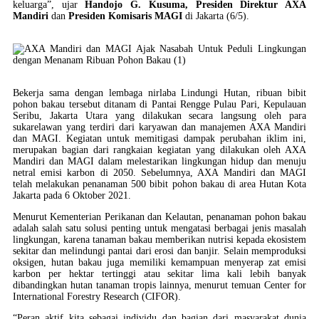
keluarga”, ujar
Handojo G. Kusuma, Presiden Direktur AXA
Mandiri
dan
Presiden Komisaris MAGI
di Jakarta (6/5).
Bekerja sama dengan lembaga nirlaba Lindungi Hutan, ribuan bibit
pohon bakau tersebut ditanam di Pantai Rengge Pulau Pari, Kepulauan
Seribu, Jakarta Utara yang dilakukan secara langsung oleh para
sukarelawan yang terdiri dari karyawan dan manajemen AXA Mandiri
dan MAGI. Kegiatan untuk memitigasi dampak perubahan iklim ini,
merupakan bagian dari rangkaian kegiatan yang dilakukan oleh AXA
Mandiri dan MAGI dalam melestarikan lingkungan hidup dan menuju
netral emisi karbon di 2050. Sebelumnya, AXA Mandiri dan MAGI
telah melakukan penanaman 500 bibit pohon bakau di area Hutan Kota
Jakarta pada 6 Oktober 2021.
Menurut Kementerian Perikanan dan Kelautan, penanaman pohon bakau
adalah salah satu solusi penting untuk mengatasi berbagai jenis masalah
lingkungan, karena tanaman bakau memberikan nutrisi kepada ekosistem
sekitar dan melindungi pantai dari erosi dan banjir. Selain memproduksi
oksigen, hutan bakau juga memiliki kemampuan menyerap zat emisi
karbon per hektar tertinggi atau sekitar lima kali lebih banyak
dibandingkan hutan tanaman tropis lainnya, menurut temuan Center for
International Forestry Research (CIFOR).
“Peran aktif kita sebagai individu dan bagian dari masyarakat dunia