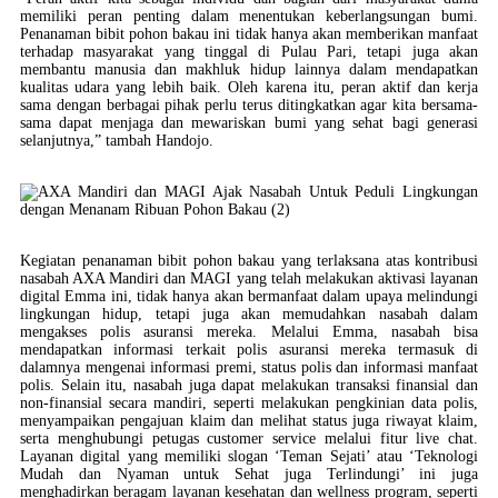
memiliki peran penting dalam menentukan keberlangsungan bumi.
Penanaman bibit pohon bakau ini tidak hanya akan memberikan manfaat
terhadap masyarakat yang tinggal di Pulau Pari, tetapi juga akan
membantu manusia dan makhluk hidup lainnya dalam mendapatkan
kualitas udara yang lebih baik. Oleh karena itu, peran aktif dan kerja
sama dengan berbagai pihak perlu terus ditingkatkan agar kita bersama-
sama dapat menjaga dan mewariskan bumi yang sehat bagi generasi
selanjutnya,” tambah Handojo.
Kegiatan penanaman bibit pohon bakau yang terlaksana atas kontribusi
nasabah AXA Mandiri dan MAGI yang telah melakukan aktivasi layanan
digital Emma ini, tidak hanya akan bermanfaat dalam upaya melindungi
lingkungan hidup, tetapi juga akan memudahkan nasabah dalam
mengakses polis asuransi mereka. Melalui Emma, nasabah bisa
mendapatkan informasi terkait polis asuransi mereka termasuk di
dalamnya mengenai informasi premi, status polis dan informasi manfaat
polis. Selain itu, nasabah juga dapat melakukan transaksi finansial dan
non-finansial secara mandiri, seperti melakukan pengkinian data polis,
menyampaikan pengajuan klaim dan melihat status juga riwayat klaim,
serta menghubungi petugas customer service melalui fitur live chat.
Layanan digital yang memiliki slogan ‘Teman Sejati’ atau ‘Teknologi
Mudah dan Nyaman untuk Sehat juga Terlindungi’ ini juga
menghadirkan beragam layanan kesehatan dan wellness program, seperti