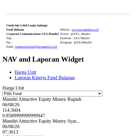
Untuk Info Lebih Lanjut, hubungi:
Ferdi Ihdianto
Website :
www.axa-mandiri.co.id
Corporate Communications AXA Mandiri
Twitter : @AXA_Mandiri
Telp. -
Facebook : AXA Mandiri
Fax. -
Instagram : @AXAMandiri
Email:
communications@axa-mandiri.co.id
NAV and Laporan Widget
Harga Unit
Laporan Kinerja Fund Bulanan
Harga Unit
Mandiri Attractive Equity Money Rupiah
06/08/26
114.5604
0.8589999999999947
Mandiri Attractive Equity Money Syar...
06/08/26
97.3613