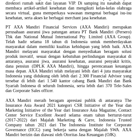
direktori rumah sakit dan layanan VIP. Di samping itu nasabah dapat
membaca artikel-artikel kesehatan dan mengikuti kelas-kelas olahraga
secara virtual, guna memperkaya wawasan mengenai berbagai isu-isu
kesehatan, serta akses ke berbagai merchant jasa kesehatan.
PT AXA Mandiri Financial Services (AXA Mandiri) merupakan
perusahaan asuransi jiwa patungan antara PT Bank Mandiri (Persero)
Tbk dan National Mutual International Pty. Limited (AXA Group).
Telah hadir selama 18 tahun di Indonesia untuk memberdayakan
masyarakat dalam memiliki kualitas kehidupan yang lebih baik. AXA
Mandiri melayani masyarakat dengan menyediakan beragam solusi
produk inovatif, sesuai dengan kebutuhan perlindungan masyarakat di
antaranya, asuransi jiwa, asuransi kesehatan, asuransi penyakit kritis,
dana pensiun (DPLK AXA Mandiri), hingga perencanaan keuangan
masa depan. AXA Mandiri telah melayani lebih dari 4 juta masyarakat
Indonesia yang didukung oleh lebih dari 2.300 Financial Advisor yang
tersebar di lebih dari 1.540 kantor cabang Bank Mandiri dan Bank
Syariah Indonesa di seluruh Indonesia, serta lebih dari 370 Tele-Sales
dan Corporate Sales officer.
AXA Mandiri meraih beragam apresiasi publik di antaranya The
Insurance Asia Award 2021 kategori CSR Initiative of the Year dan
Marketing Initiative of the Year dari Insurance Asia Magazine, Contact
Center Service Excellent Award selama enam tahun berturut-turut
(2017-2022) dari Majalah Marketing & Carre, Indonesia Trusted
Company tahun 2021 dari The Indonesia Institute for Corporate
Governance (IICG) yang bekerja sama dengan Majalah SWA. AXA
Mandiri berizin dan diawasi oleh Otoritas Jasa Keuangan (OJK).