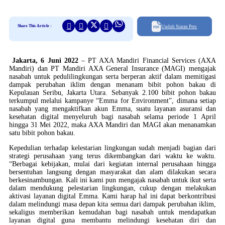
Share This Article :
Unduh Siaran Pers
Jakarta, 6 Juni 2022
– PT AXA Mandiri Financial Services (AXA
Mandiri) dan PT Mandiri AXA General Insurance (MAGI) mengajak
nasabah untuk pedulilingkungan serta berperan aktif dalam memitigasi
dampak perubahan iklim dengan menanam bibit pohon bakau di
Kepulauan Seribu, Jakarta Utara. Sebanyak 2.100 bibit pohon bakau
terkumpul melalui kampanye “Emma for Environment”, dimana setiap
nasabah yang mengaktifkan akun Emma, suatu layanan asuransi dan
kesehatan digital menyeluruh bagi nasabah selama periode 1 April
hingga 31 Mei 2022, maka AXA Mandiri dan MAGI akan menanamkan
satu bibit pohon bakau.
Kepedulian terhadap kelestarian lingkungan sudah menjadi bagian dari
strategi perusahaan yang terus dikembangkan dari waktu ke waktu.
“Berbagai kebijakan, mulai dari kegiatan internal perusahaan hingga
bersentuhan langsung dengan masyarakat dan alam dilakukan secara
berkesinambungan. Kali ini kami pun mengajak nasabah untuk ikut serta
dalam mendukung pelestarian lingkungan, cukup dengan melakukan
aktivasi layanan digital Emma. Kami harap hal ini dapat berkontribusi
dalam melindungi masa depan kita semua dari dampak perubahan iklim,
sekaligus memberikan kemudahan bagi nasabah untuk mendapatkan
layanan digital guna membantu melindungi kesehatan diri dan