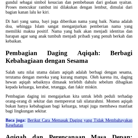
gundul sebagai simbol kesucian dan pembebasan dari godaan syaitan.
Proses mencukur rambut ini dilakukan dengan lembut, dimulai dari
bagian kanan lalu ke kiri.
Di hari yang sama, bayi juga diberikan nama yang baik. Nama adalah
doa, sehingga Islam sangat menganjurkan pemberian nama yang
memiliki makna positif. Nama yang baik akan menjadi identitas dan
harapan agar sang anak tumbuh menjadi pribadi yang penuh berkah dan
kebaikan.
Pembagian Daging Aqiqah: Berbagi
Kebahagiaan dengan Sesama
Salah satu nilai utama dalam aqiqah adalah berbagi dengan sesama,
terutama dengan mereka yang kurang mampu. Oleh karena itu, daging
hewan aqiqah sebaiknya dimasak terlebih dahulu sebelum dibagikan
kepada keluarga, kerabat, tetangga, dan fakir miskin.
Pembagian daging ini mengajarkan kita untuk lebih peduli terhadap
orang-orang di sekitar dan mempererat tali silaturahmi. Momen aqiqah
bukan hanya kebahagiaan bagi keluarga, tetapi juga membawa manfaat
bagi lingkungan sekitar.
Baca juga:
Berikut Cara Memasak Daging yang Tidak Membahayakan
Kesehatan
Aqiqah dan Perencanaan Masa Depan: