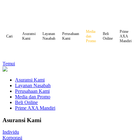
Media
Prime
Asuransi
Layanan
Perusahaan
Beli
dan
AXA
Cari
Kami
Nasabah
Kami
Online
Promo
Mandiri
Temui
Asuransi Kami
Layanan Nasabah
Perusahaan Kami
Media dan Promo
Beli Online
Prime AXA Mandiri
Asuransi Kami
Individu
Korporasi