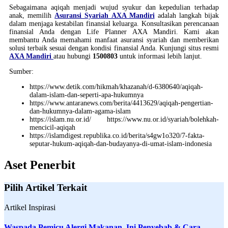
Sebagaimana aqiqah menjadi wujud syukur dan kepedulian terhadap
anak, memilih
Asuransi Syariah AXA Mandiri
adalah langkah bijak
dalam menjaga kestabilan finansial keluarga. Konsultasikan perencanaan
finansial Anda dengan Life Planner AXA Mandiri. Kami akan
membantu Anda memahami manfaat asuransi syariah dan memberikan
solusi terbaik sesuai dengan kondisi finansial Anda. Kunjungi situs resmi
AXA Mandiri
atau hubungi
1500803
untuk informasi lebih lanjut.
Sumber:
https://www.detik.com/hikmah/khazanah/d-6380640/aqiqah-
dalam-islam-dan-seperti-apa-hukumnya
https://www.antaranews.com/berita/4413629/aqiqah-pengertian-
dan-hukumnya-dalam-agama-islam
https://islam.nu.or.id/ https://www.nu.or.id/syariah/bolehkah-
mencicil-aqiqah
https://islamdigest.republika.co.id/berita/s4gw1o320/7-fakta-
seputar-hukum-aqiqah-dan-budayanya-di-umat-islam-indonesia
Aset Penerbit
Pilih Artikel Terkait
Artikel Inspirasi
Waspada Pemicu Alergi Makanan, Ini Penyebab & Cara