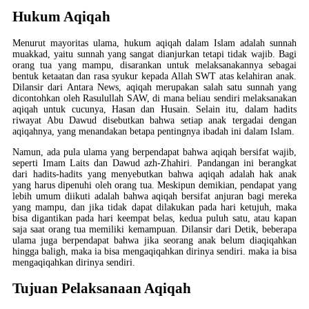
Hukum Aqiqah
Menurut mayoritas ulama, hukum aqiqah dalam Islam adalah sunnah
muakkad, yaitu sunnah yang sangat dianjurkan tetapi tidak wajib. Bagi
orang tua yang mampu, disarankan untuk melaksanakannya sebagai
bentuk ketaatan dan rasa syukur kepada Allah SWT atas kelahiran anak.
Dilansir dari Antara News, aqiqah merupakan salah satu sunnah yang
dicontohkan oleh Rasulullah SAW, di mana beliau sendiri melaksanakan
aqiqah untuk cucunya, Hasan dan Husain. Selain itu, dalam hadits
riwayat Abu Dawud disebutkan bahwa setiap anak tergadai dengan
aqiqahnya, yang menandakan betapa pentingnya ibadah ini dalam Islam.
Namun, ada pula ulama yang berpendapat bahwa aqiqah bersifat wajib,
seperti Imam Laits dan Dawud azh-Zhahiri. Pandangan ini berangkat
dari hadits-hadits yang menyebutkan bahwa aqiqah adalah hak anak
yang harus dipenuhi oleh orang tua. Meskipun demikian, pendapat yang
lebih umum diikuti adalah bahwa aqiqah bersifat anjuran bagi mereka
yang mampu, dan jika tidak dapat dilakukan pada hari ketujuh, maka
bisa digantikan pada hari keempat belas, kedua puluh satu, atau kapan
saja saat orang tua memiliki kemampuan. Dilansir dari Detik, beberapa
ulama juga berpendapat bahwa jika seorang anak belum diaqiqahkan
hingga baligh, maka ia bisa mengaqiqahkan dirinya sendiri. maka ia bisa
mengaqiqahkan dirinya sendiri.
Tujuan Pelaksanaan Aqiqah