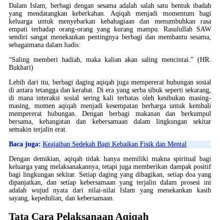
Dalam Islam, berbagi dengan sesama adalah salah satu bentuk ibadah
yang mendatangkan keberkahan. Aqiqah menjadi momentum bagi
keluarga untuk menyebarkan kebahagiaan dan menumbuhkan rasa
empati terhadap orang-orang yang kurang mampu. Rasulullah SAW
sendiri sangat menekankan pentingnya berbagi dan membantu sesama,
sebagaimana dalam hadis:
“Saling memberi hadiah, maka kalian akan saling mencintai.” (HR.
Bukhari)
Lebih dari itu, berbagi daging aqiqah juga mempererat hubungan sosial
di antara tetangga dan kerabat. Di era yang serba sibuk seperti sekarang,
di mana interaksi sosial sering kali terbatas oleh kesibukan masing-
masing, momen aqiqah menjadi kesempatan berharga untuk kembali
mempererat hubungan. Dengan berbagi makanan dan berkumpul
bersama, kehangatan dan kebersamaan dalam lingkungan sekitar
semakin terjalin erat.
Baca juga:
Keajaiban Sedekah Bagi Kebaikan Fisik dan Mental
Dengan demikian, aqiqah tidak hanya memiliki makna spiritual bagi
keluarga yang melaksanakannya, tetapi juga memberikan dampak positif
bagi lingkungan sekitar. Setiap daging yang dibagikan, setiap doa yang
dipanjatkan, dan setiap kebersamaan yang terjalin dalam prosesi ini
adalah wujud nyata dari nilai-nilai Islam yang menekankan kasih
sayang, kepedulian, dan kebersamaan.
Tata Cara Pelaksanaan Aqiqah