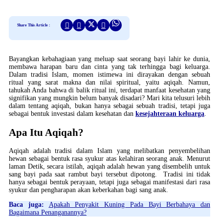
Share This Article :
Bayangkan kebahagiaan yang meluap saat seorang bayi lahir ke dunia,
membawa harapan baru dan cinta yang tak terhingga bagi keluarga.
Dalam tradisi Islam, momen istimewa ini dirayakan dengan sebuah
ritual yang sarat makna dan nilai spiritual, yaitu aqiqah. Namun,
tahukah Anda bahwa di balik ritual ini, terdapat manfaat kesehatan yang
signifikan yang mungkin belum banyak disadari? Mari kita telusuri lebih
dalam tentang aqiqah, bukan hanya sebagai sebuah tradisi, tetapi juga
sebagai bentuk investasi dalam kesehatan dan
kesejahteraan keluarga
.
Apa Itu Aqiqah?
Aqiqah adalah tradisi dalam Islam yang melibatkan penyembelihan
hewan sebagai bentuk rasa syukur atas kelahiran seorang anak. Menurut
laman Detik, secara istilah, aqiqah adalah hewan yang disembelih untuk
sang bayi pada saat rambut bayi tersebut dipotong. Tradisi ini tidak
hanya sebagai bentuk perayaan, tetapi juga sebagai manifestasi dari rasa
syukur dan pengharapan akan keberkahan bagi sang anak.
Baca juga:
Apakah Penyakit Kuning Pada Bayi Berbahaya dan
Bagaimana Penanganannya?