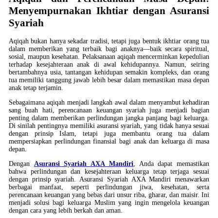
Menyempurnakan Ikhtiar dengan Asuransi
Syariah
Aqiqah bukan hanya sekadar tradisi, tetapi juga bentuk ikhtiar orang tua
dalam memberikan yang terbaik bagi anaknya—baik secara spiritual,
sosial, maupun kesehatan. Pelaksanaan aqiqah mencerminkan kepedulian
terhadap kesejahteraan anak di awal kehidupannya. Namun, seiring
bertambahnya usia, tantangan kehidupan semakin kompleks, dan orang
tua memiliki tanggung jawab lebih besar dalam memastikan masa depan
anak tetap terjamin.
Sebagaimana aqiqah menjadi langkah awal dalam menyambut kehadiran
sang buah hati, perencanaan keuangan syariah juga menjadi bagian
penting dalam memberikan perlindungan jangka panjang bagi keluarga.
Di sinilah pentingnya memiliki asuransi syariah, yang tidak hanya sesuai
dengan prinsip Islam, tetapi juga membantu orang tua dalam
mempersiapkan perlindungan finansial bagi anak dan keluarga di masa
depan.
Dengan
Asuransi Syariah AXA Mandiri
, Anda dapat memastikan
bahwa perlindungan dan kesejahteraan keluarga tetap terjaga sesuai
dengan prinsip syariah. Asuransi Syariah AXA Mandiri menawarkan
berbagai manfaat, seperti perlindungan jiwa, kesehatan, serta
perencanaan keuangan yang bebas dari unsur riba, gharar, dan maisir. Ini
menjadi solusi bagi keluarga Muslim yang ingin mengelola keuangan
dengan cara yang lebih berkah dan aman.