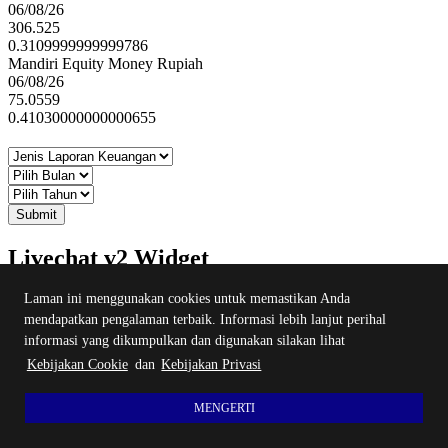
06/08/26
306.525
0.3109999999999786
Mandiri Equity Money Rupiah
06/08/26
75.0559
0.41030000000000655
Submit
Livechat v2 Widget
Laman ini menggunakan cookies untuk memastikan Anda
Produk Kami
mendapatkan pengalaman terbaik. Informasi lebih lanjut perihal
Akses Cepat
informasi yang dikumpulkan dan digunakan silakan lihat
Kebijakan Cookie
dan
Kebijakan Privasi
Legalitas
MENGERTI
AXA Mandiri