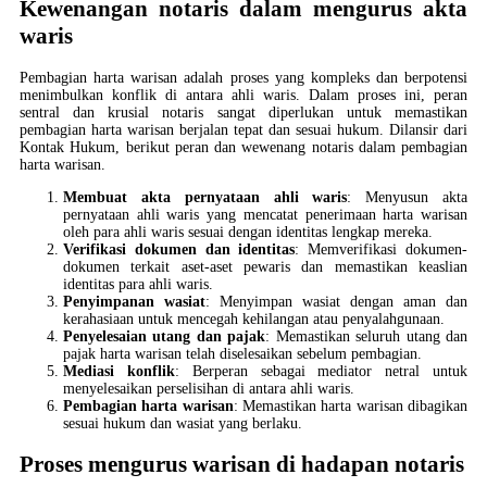
Kewenangan notaris dalam mengurus akta
waris
Pembagian harta warisan adalah proses yang kompleks dan berpotensi
menimbulkan konflik di antara ahli waris. Dalam proses ini, peran
sentral dan krusial notaris sangat diperlukan untuk memastikan
pembagian harta warisan berjalan tepat dan sesuai hukum. Dilansir dari
Kontak Hukum, berikut peran dan wewenang notaris dalam pembagian
harta warisan.
Membuat akta pernyataan ahli waris
: Menyusun akta
pernyataan ahli waris yang mencatat penerimaan harta warisan
oleh para ahli waris sesuai dengan identitas lengkap mereka.
Verifikasi dokumen dan identitas
: Memverifikasi dokumen-
dokumen terkait aset-aset pewaris dan memastikan keaslian
identitas para ahli waris.
Penyimpanan wasiat
: Menyimpan wasiat dengan aman dan
kerahasiaan untuk mencegah kehilangan atau penyalahgunaan.
Penyelesaian utang dan pajak
: Memastikan seluruh utang dan
pajak harta warisan telah diselesaikan sebelum pembagian.
Mediasi konflik
: Berperan sebagai mediator netral untuk
menyelesaikan perselisihan di antara ahli waris.
Pembagian harta warisan
: Memastikan harta warisan dibagikan
sesuai hukum dan wasiat yang berlaku.
Proses mengurus warisan di hadapan notaris