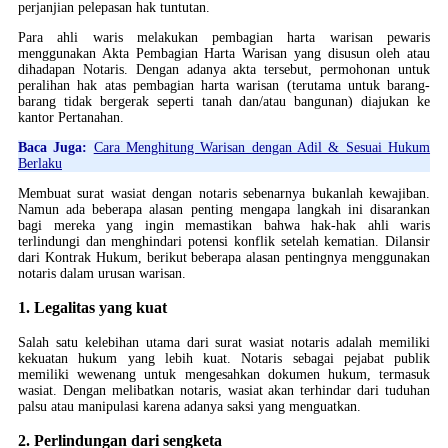
perjanjian pelepasan hak tuntutan.
Para ahli waris melakukan pembagian harta warisan pewaris
menggunakan Akta Pembagian Harta Warisan yang disusun oleh atau
dihadapan Notaris. Dengan adanya akta tersebut, permohonan untuk
peralihan hak atas pembagian harta warisan (terutama untuk barang-
barang tidak bergerak seperti tanah dan/atau bangunan) diajukan ke
kantor Pertanahan.
Baca Juga:
Cara Menghitung Warisan dengan Adil & Sesuai Hukum
Berlaku
Membuat surat wasiat dengan notaris sebenarnya bukanlah kewajiban.
Namun ada beberapa alasan penting mengapa langkah ini disarankan
bagi mereka yang ingin memastikan bahwa hak-hak ahli waris
terlindungi dan menghindari potensi konflik setelah kematian. Dilansir
dari Kontrak Hukum, berikut beberapa alasan pentingnya menggunakan
notaris dalam urusan warisan.
1. Legalitas yang kuat
Salah satu kelebihan utama dari surat wasiat notaris adalah memiliki
kekuatan hukum yang lebih kuat. Notaris sebagai pejabat publik
memiliki wewenang untuk mengesahkan dokumen hukum, termasuk
wasiat. Dengan melibatkan notaris, wasiat akan terhindar dari tuduhan
palsu atau manipulasi karena adanya saksi yang menguatkan.
2. Perlindungan dari sengketa