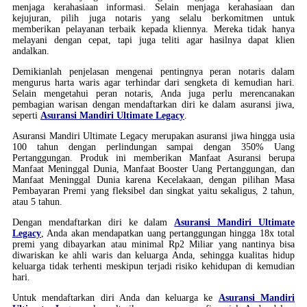
menjaga kerahasiaan informasi. Selain menjaga kerahasiaan dan
kejujuran, pilih juga notaris yang selalu berkomitmen untuk
memberikan pelayanan terbaik kepada kliennya. Mereka tidak hanya
melayani dengan cepat, tapi juga teliti agar hasilnya dapat klien
andalkan.
Demikianlah penjelasan mengenai pentingnya peran notaris dalam
mengurus harta waris agar terhindar dari sengketa di kemudian hari.
Selain mengetahui peran notaris, Anda juga perlu merencanakan
pembagian warisan dengan mendaftarkan diri ke dalam asuransi jiwa,
seperti
Asuransi Mandiri Ultimate Legacy
.
Asuransi Mandiri Ultimate Legacy merupakan asuransi jiwa hingga usia
100 tahun dengan perlindungan sampai dengan 350% Uang
Pertanggungan. Produk ini memberikan Manfaat Asuransi berupa
Manfaat Meninggal Dunia, Manfaat Booster Uang Pertanggungan, dan
Manfaat Meninggal Dunia karena Kecelakaan, dengan pilihan Masa
Pembayaran Premi yang fleksibel dan singkat yaitu sekaligus, 2 tahun,
atau 5 tahun.
Dengan mendaftarkan diri ke dalam
Asuransi Mandiri Ultimate
Legacy
, Anda akan mendapatkan uang pertanggungan hingga 18x total
premi yang dibayarkan atau minimal Rp2 Miliar yang nantinya bisa
diwariskan ke ahli waris dan keluarga Anda, sehingga kualitas hidup
keluarga tidak terhenti meskipun terjadi risiko kehidupan di kemudian
hari.
Untuk mendaftarkan diri Anda dan keluarga ke
Asuransi Mandiri