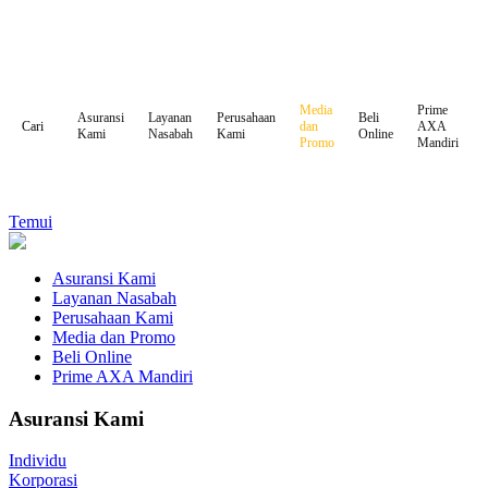
Media
Prime
Asuransi
Layanan
Perusahaan
Beli
dan
AXA
Cari
Kami
Nasabah
Kami
Online
Promo
Mandiri
Temui
Asuransi Kami
Layanan Nasabah
Perusahaan Kami
Media dan Promo
Beli Online
Prime AXA Mandiri
Asuransi Kami
Individu
Korporasi