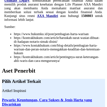
Ultimate Legacy
, konsultasikan perencanaan finansial Anda dalam
memilih produk asuransi kesehatan dengan Life Planner AXA Mandiri
yang akan membantu Anda memahami manfaat asuransi dan
memberikan solusi terbaik sesuai dengan kondisi finansial Anda.
Kunjungi situs resmi
AXA Mandiri
atau hubungi
1500803
untuk
informasi lebih lanjut.
Sumber:
https://www.hukumku.id/post/pembagian-harta-warisan
https://kontrakhukum.com/article/haruskah-surat-wasiat-dibuat-
di-hadapan-notaris-simak-disini/
https://www.kontakhukum.com/blog-details/pembagian-harta-
warisan-dan-peran-notaris-menegakkan-keadilan-dan-ketentuan-
hukum
https://kontrakhukum.com/article/pentingnya-surat-keterangan-
ahli-waris-dan-cara-mengurusnya/
Aset Penerbit
Pilih Artikel Terkait
Artikel Inspirasi
Pewaris: Keuntungan, Cara Sukses & Jenis Harta yang
Diwariskan