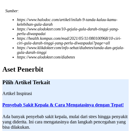
Sumber:
https://www.halodoc.com/artikel/inilah-9-tanda-kalau-kamu-
kelebihan-gula-darah
https://www.alodokter.com/10-gejala-gula-darah-tinggi-yang-
perlu-diwaspadai
https://health.kompas.com/read/2021/05/11/080100968/10-ciri-
ciri-gula-darah-tinggi-yang-perlu-diwaspadai?page=all
https://www.klikdokter.com/info-sehat/diabetes/tanda-dan-gejala-
gula-darah-tinggi
https://www.alodokter.com/diabetes
Aset Penerbit
Pilih Artikel Terkait
Artikel Inspirasi
Penyebab Sakit Kepala & Cara Mengatasinya dengan Tepat!
Ada banyak penyebab sakit kepala, mulai dari stres hingga penyakit
yang diderita. Ini cara mengatasinya dan langkah pencegahan yang
bisa dilakukan.