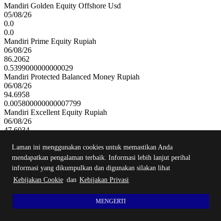
Mandiri Golden Equity Offshore Usd
05/08/26
0.0
0.0
Mandiri Prime Equity Rupiah
06/08/26
86.2062
0.5399000000000029
Mandiri Protected Balanced Money Rupiah
06/08/26
94.6958
0.005800000000007799
Mandiri Excellent Equity Rupiah
06/08/26
47.6034
0.2896999999999963
Mandiri Active Balanced Money Syaria...
Laman ini menggunakan cookies untuk memastikan Anda
06/08/26
mendapatkan pengalaman terbaik. Informasi lebih lanjut perihal
148.5287
informasi yang dikumpulkan dan digunakan silakan lihat
0.8491000000000213
Kebijakan Cookie
dan
Kebijakan Privasi
Mandiri Prime Fixed Income Rupiah
06/08/26
93.6545
MENGERTI
0.09319999999999595
Mandiri Dynamic Equity Money Rupiah