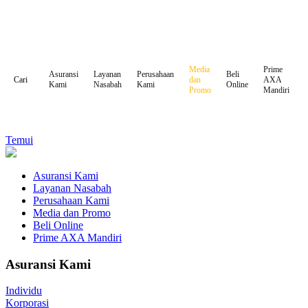
Media
Prime
Asuransi
Layanan
Perusahaan
Beli
dan
AXA
Cari
Kami
Nasabah
Kami
Online
Promo
Mandiri
Temui
Asuransi Kami
Layanan Nasabah
Perusahaan Kami
Media dan Promo
Beli Online
Prime AXA Mandiri
Asuransi Kami
Individu
Korporasi