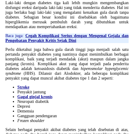
Laki-laki dengan diabetes tiga kali lebih mungkin mengembangkan
disfungsi ereksi daripada laki-laki yang tidak menderita diabetes. Hal ini
juga berlaku bagi laki-laki yang mengalami kenaikan gula darah tanpa
diabetes. Sebagian besar kondisi ini disebabkan oleh bagaimana
hiperglikemia merusak pembuluh darah yang dibutuhkan untuk
mendapatkan atau mempertahankan ereksi.
Baca juga:
Cegah Komplikasi Serius dengan Mengenal Gejala dan
Pengobatan Penyakit Kritis Sejak Dini
Perlu diketahui juga bahwa gula darah tinggi juga menjadi salah satu
pertanda penyakit diabetes yang nantinya dapat menimbulkan berbagai
komplikasi, baik yang terjadi mendadak (akut) maupun dalam jangka
panjang (kronis). Komplikasi akut yang dapat terjadi pada penderita
diabetes adalah ketoasidosis diabetik dan
hiperosmolar hyperglycemic
syndrome
(HHS). Dilansir dari Alodokter, ada beberapa komplikasi
penyakit yang dapat muncul akibat diabetes tipe 1 dan 2 seperti:
Stroke
Penyakit jantung
Gagal ginjal kronis
Neuropati diabetik
Depresi
Demensia
Gangguan pendengaran
Frozen shoulder
Selain berbagai penyakit akibat diabetes yang telah disebutan di atas,