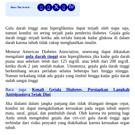
Share This Article :
Gula darah tinggi atau hiperglikemia dapat terjadi oleh siapa saja,
namun kondisi ini sering terjadi pada penderita diabetes. Gejala gula
darah tinggi terjadi ketika ada terlalu banyak kadar glukosa di dalam
darah karena tubuh tidak cukup menghasilkan insulin.
Menurut American Diabetes Association, seseorang dapat dikatakan
mengalami
gula darah tinggi
atau hiperglikemia jika kadar gula darah
puasa atau sebelum lebih dari 125 mg/dL atau lebih dari 200 mg/dL
ketika dicek 2 jam setelah makan. Umumnya, gejala gula darah tinggi
berkembang secara perlahan selama beberapa hari hingga minggu.
Namun terkadang tidak ada gejala yang timbul hingga kadar gula darah
sudah sangat tinggi.
Baca juga:
Kenali Gejala Diabetes, Persiapkan Langkah
Antisipasinya Sejak Dini
Jika dialami dalam jangka panjang dan tidak ditangani dengan cepat,
kondisi ini dapat mengakibatkan kerusakan pada organ tubuh seperti
mata, saraf, ginjal, dan pembuluh darah. Oleh karena itu penting bagi
Anda untuk mengetahui gejala dan ciri-ciri gula darah tinggi agar
terhindar dari risiko penyakit yang diakibatkan karena kerusakan organ
tubuh.