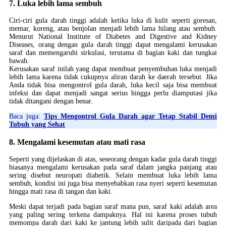
7. Luka lebih lama sembuh
Ciri-ciri gula darah tinggi adalah ketika luka di kulit seperti goresan,
memar, koreng, atau benjolan menjadi lebih lama hilang atau sembuh.
Menurut National Institute of Diabetes and Digestive and Kidney
Diseases, orang dengan gula darah tinggi dapat mengalami kerusakan
saraf dan memengaruhi sirkulasi, terutama di bagian kaki dan tungkai
bawah.
Kerusakan saraf inilah yang dapat membuat penyembuhan luka menjadi
lebih lama karena tidak cukupnya aliran darah ke daerah tersebut. Jika
Anda tidak bisa mengontrol gula darah, luka kecil saja bisa membuat
infeksi dan dapat menjadi sangat serius hingga perlu diamputasi jika
tidak ditangani dengan benar.
Baca juga:
Tips Mengontrol Gula Darah agar Tetap Stabil Demi
Tubuh yang Sehat
8. Mengalami kesemutan atau mati rasa
Seperti yang dijelaskan di atas, seseorang dengan kadar gula darah tinggi
biasanya mengalami kerusakan pada saraf dalam jangka panjang atau
sering disebut neuropati diabetik. Selain membuat luka lebih lama
sembuh, kondisi ini juga bisa menyebabkan rasa nyeri seperti kesemutan
hingga mati rasa di tangan dan kaki.
Meski dapat terjadi pada bagian saraf mana pun, saraf kaki adalah area
yang paling sering terkena dampaknya. Hal ini karena proses tubuh
memompa darah dari kaki ke jantung lebih sulit daripada dari bagian