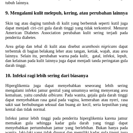
tubuh lainnya.
9. Mengalami kulit melepuh, kering, atau perubahan lainnya
Skin tag atau daging tumbuh di kulit yang berbentuk seperti kutil juga
dapat menjadi ciri-ciri gula darah tinggi yang tidak terkontrol. Menurut
American Diabetes Association perubahan kulit sering terjadi pada
penderita diabetes.
Area gelap dan tebal di kulit atau disebut
acanthosis nigricans
dapat
terbentuk di bagian belakang leher atau tangan, ketiak, wajah, atau area
lainnya. Selain itu, perubahan warna pada kulit, gatal, infeksi, lepuh,
dan kelainan pada kulit lainnya juga dapat menjadi tanda peringatan gula
darah tinggi.
10. Infeksi ragi lebih sering dari biasanya
Hiperglikemia juga dapat menyebabkan seseorang lebih sering
mengalami infeksi jamur genital yang umumnya sering menyerang area
kemaluan, yaitu
candida albicans
. Pada wanita, gejala gula darah tinggi
dapat menyebabkan rasa gatal pada vagina, kemerahan atau nyeri, rasa
sakit saat berhubungan seksual dan buang air kecil, serta keputihan yang
kental dan tidak normal.
Infeksi jamur lebih tinggi pada penderita hiperglikemia karena jamur
memakan gula sehingga kadar gula darah yang tinggi dapat
menyebabkan pertumbuhan jamur yang berlebihan. Bukan hanya pada
wanita, laki-laki yang tidak disunat dan memiliki kadar gula tinggi juga