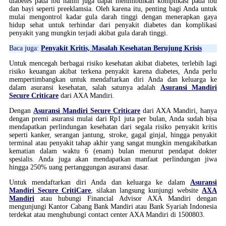
diabetes pada ibu hamil juga dapat menimbulkan komplikasi pada ibu
dan bayi seperti preeklamsia. Oleh karena itu, penting bagi Anda untuk
mulai mengontrol kadar gula darah tinggi dengan menerapkan gaya
hidup sehat untuk terhindar dari penyakit diabetes dan komplikasi
penyakit yang mungkin terjadi akibat gula darah tinggi.
Baca juga:
Penyakit Kritis, Masalah Kesehatan Berujung Krisis
Untuk mencegah berbagai risiko kesehatan akibat diabetes, terlebih lagi
risiko keuangan akibat terkena penyakit karena diabetes, Anda perlu
mempertimbangkan untuk mendaftarkan diri Anda dan keluarga ke
dalam asuransi kesehatan, salah satunya adalah
Asuransi Mandiri
Secure Criticare
dari AXA Mandiri.
Dengan
Asuransi Mandiri Secure Criticare
dari AXA Mandiri, hanya
dengan premi asuransi mulai dari Rp1 juta per bulan, Anda sudah bisa
mendapatkan perlindungan kesehatan dari segala risiko penyakit kritis
seperti kanker, serangan jantung, stroke, gagal ginjal, hingga penyakit
terminal atau penyakit tahap akhir yang sangat mungkin mengakibatkan
kematian dalam waktu 6 (enam) bulan menurut pendapat dokter
spesialis. Anda juga akan mendapatkan manfaat perlindungan jiwa
hingga 250% uang pertanggungan asuransi dasar.
Untuk mendaftarkan diri Anda dan keluarga ke dalam
Asuransi
Mandiri Secure CritiCare
, silakan langsung kunjungi website
AXA
Mandiri
atau hubungi Financial Advisor AXA Mandiri dengan
mengunjungi Kantor Cabang Bank Mandiri atau Bank Syariah Indonesia
terdekat atau menghubungi contact center AXA Mandiri di 1500803.