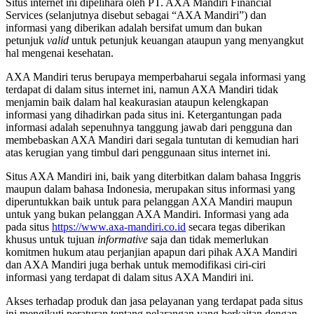
Situs internet ini dipelihara oleh PT. AXA Mandiri Financial
Services (selanjutnya disebut sebagai “AXA Mandiri”) dan
informasi yang diberikan adalah bersifat umum dan bukan
petunjuk
valid
untuk petunjuk keuangan ataupun yang menyangkut
hal mengenai kesehatan.
AXA Mandiri terus berupaya memperbaharui segala informasi yang
terdapat di dalam situs internet ini, namun AXA Mandiri tidak
menjamin baik dalam hal keakurasian ataupun kelengkapan
informasi yang dihadirkan pada situs ini. Ketergantungan pada
informasi adalah sepenuhnya tanggung jawab dari pengguna dan
membebaskan AXA Mandiri dari segala tuntutan di kemudian hari
atas kerugian yang timbul dari penggunaan situs internet ini.
Situs AXA Mandiri ini, baik yang diterbitkan dalam bahasa Inggris
maupun dalam bahasa Indonesia, merupakan situs informasi yang
diperuntukkan baik untuk para pelanggan AXA Mandiri maupun
untuk yang bukan pelanggan AXA Mandiri. Informasi yang ada
pada situs
https://www.axa-mandiri.co.id
secara tegas diberikan
khusus untuk tujuan
informative
saja dan tidak memerlukan
komitmen hukum atau perjanjian apapun dari pihak AXA Mandiri
dan AXA Mandiri juga berhak untuk memodifikasi ciri-ciri
informasi yang terdapat di dalam situs AXA Mandiri ini.
Akses terhadap produk dan jasa pelayanan yang terdapat pada situs
ini mengikuti peraturan tentang pelarangan yang berkaitan dengan