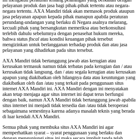
pelayanan produk dan jasa bagi pihak-pihak tertentu atau negara-
negara tertentu. AXA Mandiri tidak akan memasok produk ataupun
jasa pelayanan apapun kepada pihak manapun apabila peraturan
perundang-undangan yang berlaku di Negara asalnya melarang,
kecuali pihak yang bersangkutan memeriksa atau berkonsultasi
terlebih dahulu sebelumnya dengan penasehat hukum mereka,
bahwa status
fiscal
atau kondisi keuangan pihak tersebut
mengizinkan untuk berlangganan terhadap produk dan atau jasa
pelayanan yang dihadirkan pada situs tersebut.
AXA Mandiri tidak bertanggung jawab atas kerugian atau
kerusakan termasuk namun tidak terbatas pada kerugian dan / atau
kerusakan tidak langsung, dan / atau segala kerugian atau kerusakan
apapun yang diakibatkan oleh hilangnya data atau keuntungan yang
diakibatkan oleh dan /atau yang terkait pada penggunaan situs
internet AXA Mandiri ini. AXA Mandiri dengan ini menyatakan
akan tetap menjaga agar situs internet ini dapat terus berfungsi
dengan baik, namun AXA Mandiri tidak bertanggung jawab apabila
situs internet ini menjadi tidak tersedia dan /atau tidak beroperasi
sebagaimana semestinya karena adanya masalah teknis yang berada
di luar kendali AXA Mandiri.
Semua pihak yang membuka situs AXA Mandiri ini agar
memperhatikan syarat – syarat penggunaan yang berlaku dan
dengan mengunjungi situs ini maka secara implisit tanda telah