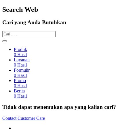
Search Web
Cari yang Anda Butuhkan
Produk
0
Hasil
Layanan
0
Hasil
Formulir
0
Hasil
Promo
0
Hasil
Berita
0
Hasil
Tidak dapat menemukan apa yang kalian cari?
Contact Customer Care