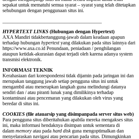
sepakat untuk mematuhi semua syarat – syarat yang telah ditetapkan
sehubungan dengan penggunaan situs ini.
________________________________________
HYPERTEXT LINKS
(Hubungan dengan Hypertext)
AXA Mandiri tidakbertanggung-jawab dalam keadaan apapun
terhadap hubungan
hypertext
yang dilakukan pada situs lainnya dari
https://www.axa.co.id Penundaan, peniadaan / penghilangan
ataupun ketidak-akurasian dapat terjadi oleh karena adanya system
transmisi elektronik.
INFORMASI TEKNIK
Kerahasiaan dari korespondensi tidak dijamin pada jaringan ini dan
merupakan tanggung jawab setiap pengguna situs ini untuk
mengambil atau menerapkan langkah guna melindungi datanya
sendiri dan / atau piranti lunak yang dimilikinya terhadap
kontaminasi atau pencemaran yang dilakukan oleh virus yang
beredar di situs ini.
COOKIES
(file atauarsip yang disimpanpada server situs web)
Para pengguna situs diberitahukan apabila mereka mengakses situs
ini, maka informasi hendaknya disimpan untuk sementara di
dalam
memory
atau pada
hard disk
guna mengoptimalkan dan
menyelaraskan navigasi atau pencarian pada situs. Dimungkinkan