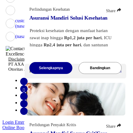
Perlindungan Kesehatan
Share
Asuransi Mandiri Solusi Kesehatan
customer@axa-mandiri.co.id
(nasabah reguler)
Proteksi kesehatan dengan manfaat harian
(nasabah prioritas)
rawat inap hingga
Rp1,2 juta per hari
, ICU
hingga
Rp2,4 juta per hari
, dan santunan
pembedahan hingga
Rp20 juta per tahun
.
Dilengkapi manfaat penggantian biaya
Disclaimer & Ownership.
Copyright 2022 AXA Mandiri.
PT AXA Mandiri Financial Services berizin dan diawasi oleh
transportasi ke RS dan santunan meninggal
Selengkapnya
Bandingkan
Otoritas Jasa Keuangan
Premi Mulai
Rp65.000
/Bulan
dunia karena kecelakaan
Rp50 juta
. Tersedia
pengembalian premi hingga 50% apabila tidak
terjadi klaim.
Klik tombol di bawah ini
untuk melihat
informasi lebih lanjut.
Login Emma
Perlidungan Penyakit Kritis
Share
Online Booking