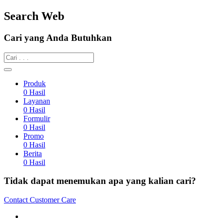
Search Web
Cari yang Anda Butuhkan
Produk
0
Hasil
Layanan
0
Hasil
Formulir
0
Hasil
Promo
0
Hasil
Berita
0
Hasil
Tidak dapat menemukan apa yang kalian cari?
Contact Customer Care