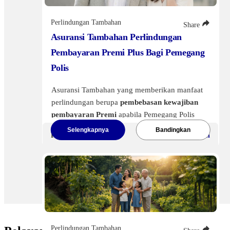
Perlindungan Tambahan
Share
Asuransi Tambahan Perlindungan
Pembayaran Premi Plus Bagi Pemegang
Polis
Asuransi Tambahan yang memberikan manfaat
perlindungan berupa
pembebasan kewajiban
pembayaran Premi
apabila Pemegang Polis
meninggal dunia, mengalami Cacat Tetap
Selengkapnya
Bandingkan
Premi Mulai
Dapat disesuaikan
Total, atau terdiagnosa Penyakit Kritis
,
sehingga kelangsungan Polis tetap terjaga.
Tersedia dalam 2 pilihan plan sesuai kebutuhan
perlindungan Anda. Melangkah Pasti bersama
Asuransi Tambahan Perlindungan Pembayaran
Premi Plus bagi Pemegang Polis, tenang
menghadapi risiko, bebas dari beban Premi.
Perlindungan Tambahan