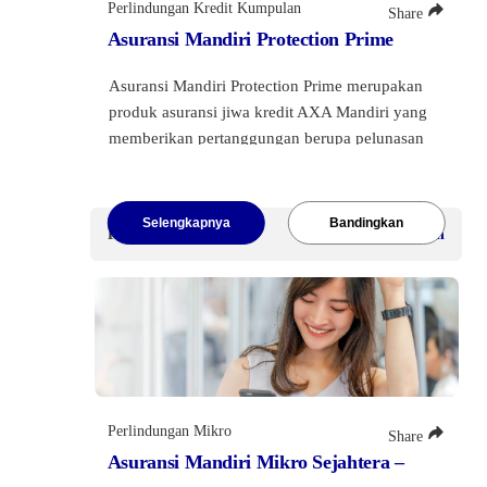
Perlindungan Kredit Kumpulan
Share
Asuransi Mandiri Protection Prime
Asuransi Mandiri Protection Prime merupakan
produk asuransi jiwa kredit AXA Mandiri yang
memberikan pertanggungan berupa pelunasan
hutang kartu kredit terhadap risiko meninggal
dunia, terdiagnosis Penyakit Kritis, dan Cacat
Total Tetap bagi Tertanggung yang memiliki
Selengkapnya
Bandingkan
Premi Mulai
Dapat disesuaikan
Mandiri Kartu Kredit.
Perlindungan Mikro
Share
Asuransi Mandiri Mikro Sejahtera –