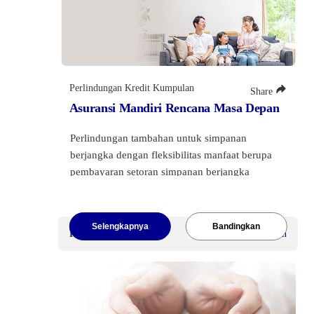
Perlindungan Kredit Kumpulan
Share
Asuransi Mandiri Rencana Masa Depan
Perlindungan tambahan untuk simpanan
berjangka dengan fleksibilitas manfaat berupa
pembayaran setoran simpanan berjangka
sampai dengan akhir masa pertanggungan atau
pembayaran uang pertanggungan sekaligus jika
terjadi risiko meninggal dunia atau cacat tetap
Selengkapnya
Bandingkan
Premi Mulai
Rp100.000
/Bulan
total.