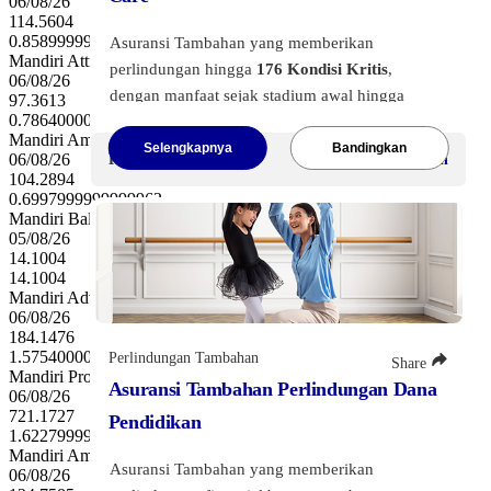
06/08/26
114.5604
0.8589999999999947
Asuransi Tambahan yang memberikan
Mandiri Attractive Equity Money Syar...
perlindungan hingga
176 Kondisi Kritis
,
06/08/26
dengan manfaat sejak stadium awal hingga
97.3613
0.7864000000000004
stadium akhir dan perlindungan sampai usia
Mandiri Amanah Equity Syariah Rupiah
100 tahun.
Selengkapnya
Bandingkan
06/08/26
Premi Mulai
Dapat disesuaikan
104.2894
Total potensi pembayaran manfaat mencapai
0.6997999999999962
hingga
375% Uang Pertanggungan
, dengan
Mandiri Balanced Offshore USD
05/08/26
maksimum
Uang Pertanggung Rp10 Miliyar
14.1004
atau USD1 Juta
.
14.1004
Mandiri Advanced Commodity Equity Sy...
Tersedia 3 pilihan Plan dengan sesuai
06/08/26
184.1476
kebutuhan perlindungan Anda. Asuransi
1.575400000000002
Perlindungan Tambahan
Share
Tambahan Mandiri Critical Care siap
Mandiri Progressive Balanced Money R...
Asuransi Tambahan Perlindungan Dana
melangkah mendampingi setiap fase kritismu
06/08/26
721.1727
Pendidikan
Klik tombol di bawah ini
untuk melihat
1.6227999999999838
Mandiri Amanah Pasar Uang Syariah
informasi lebih lanjut
Asuransi Tambahan yang memberikan
06/08/26