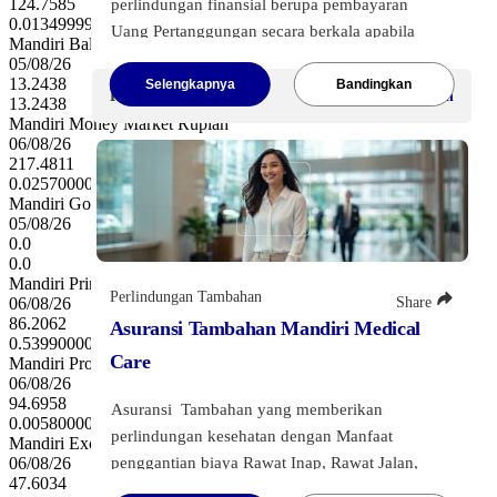
124.7585
perlindungan finansial berupa pembayaran
0.013499999999993406
Uang Pertanggungan secara berkala apabila
Mandiri Balanced Offshore USD Class B
Tertanggung mengalami
Cacat Tetap Total
05/08/26
13.2438
atau
Penyakit Kritis
, sehingga kelangsungan
Selengkapnya
Bandingkan
Premi Mulai
Dapat disesuaikan
13.2438
dana pendidikan anak Anda tetap terjaga sesuai
Mandiri Money Market Rupiah
rencana.
06/08/26
217.4811
Melangkah Pasti besama Asuransi Tambahan
0.0257000000000005
Mandiri Golden Equity Offshore Usd
Perlindungan Dana Pendidikan, pendidikan
05/08/26
anak tetap berjalan apapun risikonya.
0.0
0.0
Klik tombol di bawah ini
untuk melihat
Mandiri Prime Equity Rupiah
Perlindungan Tambahan
Share
06/08/26
informasi lebih lanjut
86.2062
Asuransi Tambahan Mandiri Medical
0.5399000000000029
Care
Mandiri Protected Balanced Money Rupiah
06/08/26
94.6958
Asuransi Tambahan yang memberikan
0.005800000000007799
perlindungan kesehatan dengan Manfaat
Mandiri Excellent Equity Rupiah
penggantian biaya Rawat Inap, Rawat Jalan,
06/08/26
47.6034
Tindakan Bedah, Santunan Tunai Harian, serta