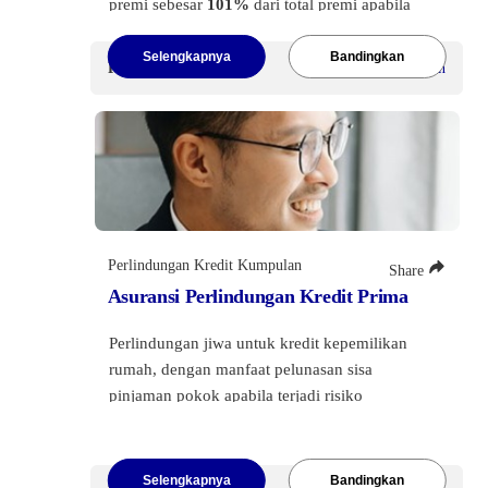
premi sebesar
101%
dari total premi apabila
tidak terjadi klaim diakhir masa asuransi 8
tahun.
Selengkapnya
Bandingkan
Premi Mulai
Rp25.000
/Bulan
Klik tombol di bawah ini
untuk melihat
informasi lebih lanjut.
Perlindungan Kredit Kumpulan
Share
Asuransi Perlindungan Kredit Prima
Perlindungan jiwa untuk kredit kepemilikan
rumah, dengan manfaat pelunasan sisa
pinjaman pokok apabila terjadi risiko
meninggal dunia.
Selengkapnya
Bandingkan