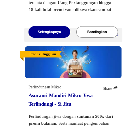
tercinta dengan
Uang Pertanggungan hingga
18 kali total premi
yang
dibayarkan sampai
dengan usia 100 tahun,
dengan
Masa
Pembayaran singkat, 1 tahun, 2 tahun atau 5
tahun
.
Selengkapnya
Bandingkan
Premi Mulai
Rp50 juta
/Tahun
Klik tombol di bawah ini
untuk melihat
informasi lebih lanjut.
Produk Unggulan
Perlindungan Mikro
Share
Asuransi Mandiri Mikro Jiwa
Terlindungi - Si Jitu
Perlindungan jiwa dengan
santunan 500x dari
premi bulanan
. Serta manfaat pengembalian