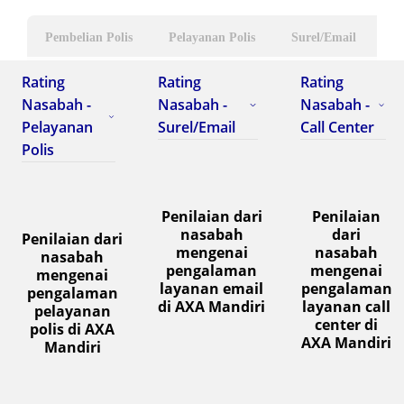
Pembelian Polis
Pelayanan Polis
Surel/Email
Ca
Rating
Rating
Rating
Nasabah -
Nasabah -
Nasabah -
Pelayanan
Surel/Email
Call Center
Polis
Penilaian dari
Penilaian
nasabah
dari
Penilaian dari
mengenai
nasabah
nasabah
pengalaman
mengenai
mengenai
layanan email
pengalaman
pengalaman
di AXA Mandiri
layanan call
pelayanan
center di
polis di AXA
AXA Mandiri
Mandiri