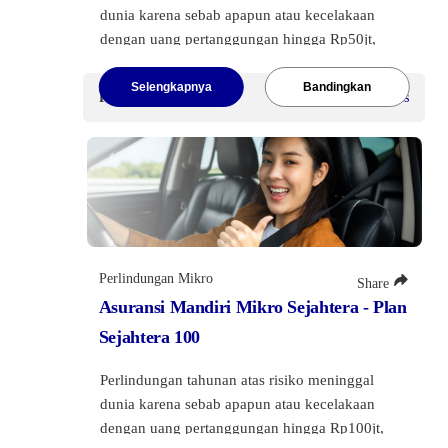
dunia karena sebab apapun atau kecelakaan
dengan uang pertanggungan hingga Rp50jt,
dilengkapi dengan manfaat Santunan Tunai
Rawat Inap di Rumah Sakit, Santunan Biaya
Selengkapnya
Bandingkan
Premi Mulai
Rp40.000
/Sekaligus
Pembedahan dan Santunan Cacat Tetap akibat
kecelakaan.
Premi Tunggal
Rp40 Ribu
.
Perlindungan Mikro
Share
Asuransi Mandiri Mikro Sejahtera - Plan
Sejahtera 100
Perlindungan tahunan atas risiko meninggal
dunia karena sebab apapun atau kecelakaan
dengan uang pertanggungan hingga Rp100jt,