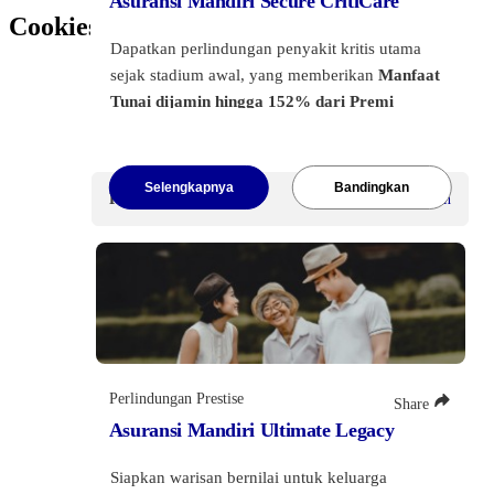
Asuransi Mandiri Secure CritiCare
Cookies Policy
Dapatkan perlindungan penyakit kritis utama
sejak stadium awal, yang memberikan
Manfaat
Tunai dijamin hingga 152% dari Premi
Tahunan
serta
manfaat akhir asuransi hingga
1000% dari Premi Tahunan
.
Selengkapnya
Bandingkan
Klik tombol di bawah ini
untuk melihat
Premi Mulai
Rp12 juta
/Tahun
informasi lebih lanjut.
Perlindungan Prestise
Share
Asuransi Mandiri Ultimate Legacy
Siapkan warisan bernilai untuk keluarga