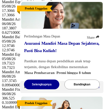
Mandiri Equity Offshore Class B
tahun).
05/08/26
Produk Unggulan
17.3066
17.3066
Klik tombol di bawah ini
untuk melihat
Mandiri Active Balanced Money Rupiah
informasi lebih lanjut.
06/08/26
187.3807
0.6271000000000129
Perlindungan Masa Depan
Mandiri Balanced Offshore Usd Class C
Share
05/08/26
Asuransi Mandiri Masa Depan Sejahtera,
12.9746
12.9746
Pasti Bisa Kuliah!
Mandiri Equity Offshore USD
05/08/26
Pastikan masa depan pendidikan anak tetap
19.7323
terjamin, dengan fleksibilitas menentukan
19.7323
Mandiri Amanah Pendapatan Tetap Syariah
Masa Pembayaran Premi hingga 8 tahun
06/08/26
dan perlindungan hingga 20 tahun
. Siapkan
137.3745
dana kuliah anak & proteksi jiwa, termasuk
Selengkapnya
Bandingkan
0.09940000000000282
Premi Mulai
Rp400.000
/Bulan
Mandiri Fixed Income Money Rupiah
manfaat bebas premi jika terjadi risiko.
06/08/26
306.525
Klik tombol di bawah ini
untuk melihat
0.3109999999999786
Produk Unggulan
informasi lebih lanjut.
Mandiri Equity Money Rupiah