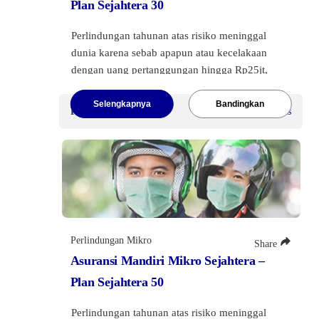
Plan Sejahtera 30
Perlindungan tahunan atas risiko meninggal
dunia karena sebab apapun atau kecelakaan
dengan uang pertanggungan hingga Rp25jt,
dilengkapi dengan manfaat Santunan Tunai
Rawat Inap di Rumah Sakit dan Santunan Cacat
Selengkapnya
Bandingkan
Premi Mulai
Rp25.000
/Sekaligus
Tetap akibat kecelakaan.
Premi Tunggal
Rp25 Ribu
.
Perlindungan Mikro
Share
Asuransi Mandiri Mikro Sejahtera –
Plan Sejahtera 50
Perlindungan tahunan atas risiko meninggal