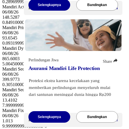
0.2896999999999963
Santunan Meninggal Dunia akibat Kecelakaan
Selengkapnya
Bandingkan
Mandiri Active Balanced Money Syaria...
Premi Mulai
Dapat disesuaikan
sesuai dengan Plan yang dipilih.
06/08/26
148.5287
0.8491000000000213
Tersedia dalam 4 pilihan Plan sesuai kebutuhan
Mandiri Prime Fixed Income Rupiah
perlindungan Anda. Melangkah Pasti bersama
06/08/26
Asuransi Tambahan Mandiri Medical Care,
93.6545
0.09319999999999595
perlindungan menyeluruh untuk setiap langkah
Mandiri Dynamic Equity Money Rupiah
sehatmu.
06/08/26
865.6003
Perlindungan Jiwa
Share
Klik tombol di bawah ini
untuk melihat
5.004500000000007
Asuransi Mandiri Life Protection
informasi lebih lanjut
Mandiri Secure Fixed Income Money Rupiah
06/08/26
399.9773
Proteksi ekstra karena kecelakaan yang
0.30510000000003856
memberikan perlindungan menyeluruh mulai
Mandiri Secure Fixed Income Money USD
dari santunan meninggal dunia hingga Rp200
06/08/26
13.4102
juta, manfaat rawat inap hingga Rp10 juta, dan
7.999999999999119E-4
rawat jalan sebesar Rp1 juta. Dilengkapi
Mandiri Fixed Income USD
pengembalian premi hingga 100%
dari total
06/08/26
Selengkapnya
Bandingkan
Premi Mulai
Rp8.000
/Bulan
1.013
premi yang dibayarkan apabila tidak terjadi
9.999999999998899E-5
klaim (untuk masa perlindungan 5 dan 8