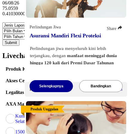
06/08/26
75.0559
0.41030000000000655
Perlindungan Jiwa
Share
Asuransi Mandiri Flexi Proteksi
Submit
Perlindungan jiwa menyeluruh kini lebih
Livechat v2 Widget
terjangkau, dengan
manfaat meninggal dunia
hingga 120 kali dari Premi Dasar Tahunan
Produk Kami
dan jaminan
pengembalian premi hingga
120%
dari total premi yang dibayarkan.
Akses Cepat
Dilengkapi dengan pilihan
perlindungan 77
Selengkapnya
Bandingkan
Premi Mulai
Rp200.000
/Bulan
Penyakit Kritis dan Rawat Inap
.
Legalitas
Klik tombol di bawah ini
untuk melihat
AXA Mandiri
Produk Unggulan
informasi lebih lanjut.
Kuningan City, AXA Tower, Kec. Setiabudi, Kota Jakarta
Selatan, DKI Jakarta
1500 803