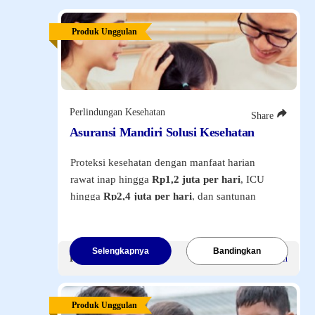
Produk Unggulan
Perlindungan Kesehatan
Share
Asuransi Mandiri Solusi Kesehatan
Proteksi kesehatan dengan manfaat harian
rawat inap hingga
Rp1,2 juta per hari
, ICU
hingga
Rp2,4 juta per hari
, dan santunan
pembedahan hingga
Rp20 juta per tahun
.
Dilengkapi manfaat penggantian biaya
transportasi ke RS dan santunan meninggal
Selengkapnya
Bandingkan
Premi Mulai
Rp65.000
/Bulan
dunia karena kecelakaan
Rp50 juta
. Tersedia
pengembalian premi hingga 50% apabila tidak
terjadi klaim.
Produk Unggulan