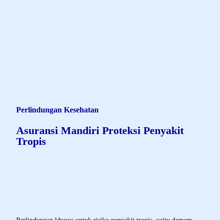
Remah roti
AXA-MANDIRI.CO.ID
ASURANSI KAMI
INDIVIDU
PERLINDUNGAN KESEHATAN
ASURANSI MANDIRI PROTEKSI PENYAKIT TROPIS
Perlindungan Kesehatan
Asuransi Mandiri Proteksi Penyakit
Tropis
Product Description - MPPT