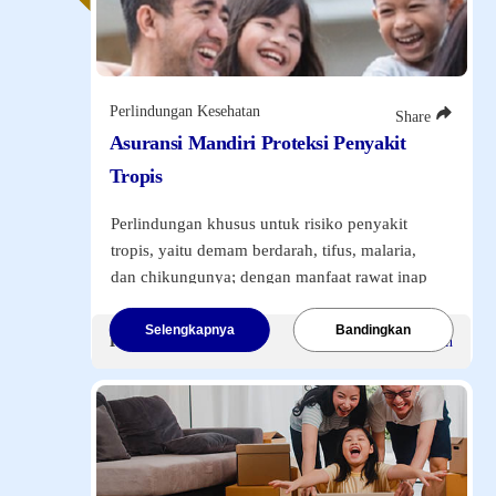
Klik tombol di bawah ini
untuk melihat
informasi lebih lanjut.
Perlindungan Kesehatan
Share
NAV and Laporan Widget
Asuransi Mandiri Proteksi Penyakit
Tropis
Harga Unit
Laporan Kinerja Fund Bulanan
Perlindungan khusus untuk risiko penyakit
Harga Unit
tropis, yaitu demam berdarah, tifus, malaria,
Mandiri Attractive Equity Money Rupiah
dan chikungunya; dengan manfaat rawat inap
06/08/26
hingga Rp1 juta per hari dan santunan tunai
114.5604
hingga Rp1 juta per hari. Tersedia
Selengkapnya
Bandingkan
0.8589999999999947
Premi Mulai
Rp100.000
/Bulan
Mandiri Attractive Equity Money Syar...
pengembalian premi hingga 30% jika tidak ada
06/08/26
klaim dalam 3 tahun.
97.3613
0.7864000000000004
Klik tombol di bawah ini
untuk melihat
Mandiri Amanah Equity Syariah Rupiah
informasi lebih lanjut.
06/08/26
104.2894
0.6997999999999962