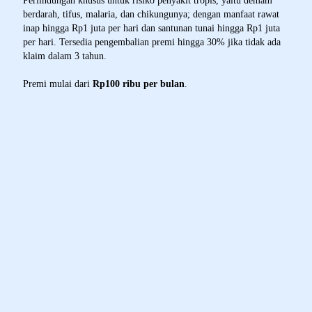
Perlindungan khusus untuk risiko penyakit tropis, yaitu demam
berdarah, tifus, malaria, dan chikungunya; dengan manfaat rawat
inap hingga Rp1 juta per hari dan santunan tunai hingga Rp1 juta
per hari. Tersedia pengembalian premi hingga 30% jika tidak ada
klaim dalam 3 tahun.
Premi mulai dari
Rp100 ribu per bulan
.
Keunggulan Product - MPPT
Keunggulan Yang Anda Dapatkan
Manfaat Penggantian Biaya Rawat Inap Di Rumah Sakit
Untuk 7 Penyakit Tropis
Manfaat Pengembalian Premi
Manfaat Product - MPPT
Manfaat Perlindungan Yang Anda Dapatkan