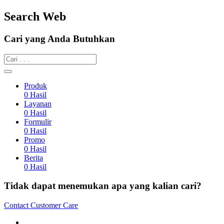
Search Web
Cari yang Anda Butuhkan
Produk
0
Hasil
Layanan
0
Hasil
Formulir
0
Hasil
Promo
0
Hasil
Berita
0
Hasil
Tidak dapat menemukan apa yang kalian cari?
Contact Customer Care