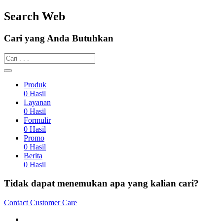
Search Web
Cari yang Anda Butuhkan
Produk
0
Hasil
Layanan
0
Hasil
Formulir
0
Hasil
Promo
0
Hasil
Berita
0
Hasil
Tidak dapat menemukan apa yang kalian cari?
Contact Customer Care