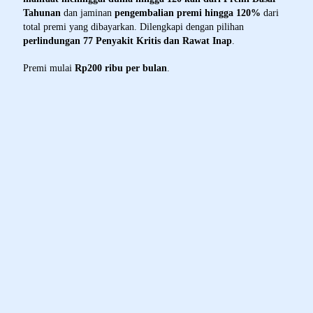
Tahunan
dan jaminan
pengembalian premi hingga 120%
dari
total premi yang dibayarkan. Dilengkapi dengan pilihan
perlindungan 77 Penyakit Kritis dan Rawat Inap
.
Premi mulai
Rp200 ribu per bulan
.
Keunggulan Product - MFP
Keunggulan Yang Anda Dapatkan
Perlindungan komprehensif dengan beragam pilihan
manfaat meliputi Meninggal Dunia, Kondisi Kritis, dan
Rawat Inap
Masa Asuransi dan Masa Pembayaran Premi yang fleksibel
Manfaat Akhir Masa Asuransi Hingga 120% dari Total
Premi Dasar yang Telah Dibayarkan
Manfaat Product - MFP