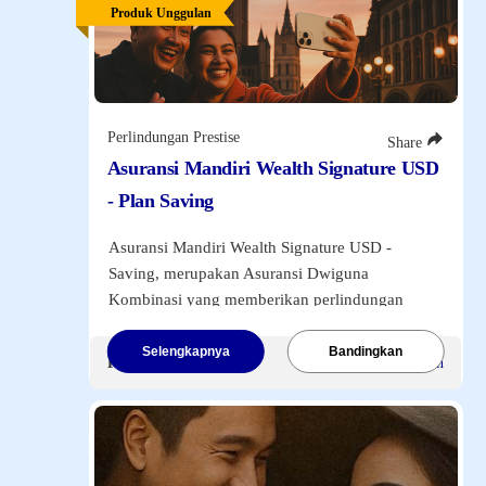
07/08/26
Produk Unggulan
98.7627
Klik tombol di bawah ini
untuk melihat
1.4013999999999953
informasi lebih lanjut.
Mandiri Amanah Equity Syariah Rupiah
07/08/26
106.3684
2.0789999999999935
Perlindungan Prestise
Share
Mandiri Balanced Offshore USD
Asuransi Mandiri Wealth Signature USD
06/08/26
14.078
- Plan Saving
14.078
Mandiri Advanced Commodity Equity Sy...
Asuransi Mandiri Wealth Signature USD -
07/08/26
187.3023
Saving, merupakan Asuransi Dwiguna
3.154699999999991
Kombinasi yang memberikan perlindungan
Mandiri Progressive Balanced Money R...
jiwa berupa Manfaat Meninggal Dunia hingga
07/08/26
726.0436
1.200% Premi Dasar tahunan serta manfaat
Selengkapnya
Bandingkan
Premi Mulai
USD2.000
/Tahun
4.870900000000006
hidup berupa Manfaat Tunai Berkala hingga
Mandiri Amanah Pasar Uang Syariah
81% Premi Dasar tahunan sejak tahun pertama
07/08/26
124.7824
Polis dan Manfaat Akhir Masa Asuransi hingga
0.02389999999999759
560% Premi Dasar tahunan. Produk ini
Mandiri Balanced Offshore USD Class B
memiliki pilihan Masa Asuransi dan Masa
06/08/26