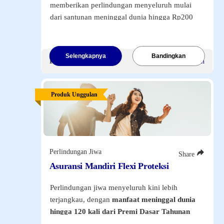
memberikan perlindungan menyeluruh mulai
dari santunan meninggal dunia hingga Rp200
juta, manfaat rawat inap hingga Rp10 juta, dan
rawat jalan sebesar Rp1 juta. Dilengkapi
pengembalian premi hingga 100%
dari total
Selengkapnya
Bandingkan
Premi Mulai
Rp8.000
/Bulan
premi yang dibayarkan apabila tidak terjadi
klaim (untuk masa perlindungan 5 dan 8
tahun).
Produk Unggulan
Klik tombol di bawah ini
untuk melihat
informasi lebih lanjut.
Perlindungan Jiwa
Share
3 Langkah Mudah
Asuransi Mandiri Flexi Proteksi
Perlindungan jiwa menyeluruh kini lebih
Proses Pengajuan Klaim Asuransi AXA
terjangkau, dengan
manfaat meninggal dunia
Mandiri
hingga 120 kali dari Premi Dasar Tahunan
dan jaminan
pengembalian premi hingga