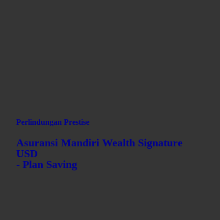
Remah roti
AXA-MANDIRI.CO.ID
ASURANSI KAMI
INDIVIDU
PERLINDUNGAN PRESTISE
ASURANSI MANDIRI WEALTH SIGNATURE USD
ASURANSI MANDIRI WEALTH SIGNATURE USD -
SAVING
Perlindungan Prestise
Asuransi Mandiri Wealth Signature
USD
- Plan Saving
Product Description - MWS Saving