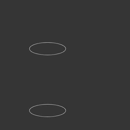
Proses Pengajuan Klaim Asuransi AXA
Mandiri
LENGKAPI FORMULIR
Lengkapi Formulir pengajuan klaim sesuai
dengan klaim yang diajukan
Isi Formulir Anda dengan semua detail yang
berhubungan dengan pemegang polis, seperti:
nomor ID/nomor paspor, nomor polis/nomor
anggota, nama pemegang polis, dsb.
Klik di
sini
untuk mengunduh formulir
SERTAKAN DOKUMEN ASLI