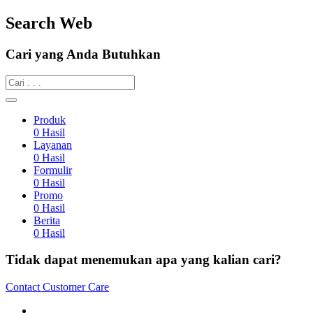
Search Web
Cari yang Anda Butuhkan
Produk
0
Hasil
Layanan
0
Hasil
Formulir
0
Hasil
Promo
0
Hasil
Berita
0
Hasil
Tidak dapat menemukan apa yang kalian cari?
Contact Customer Care