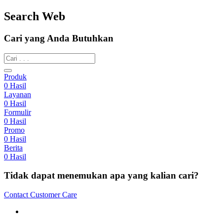
Search Web
Cari yang Anda Butuhkan
Produk
0
Hasil
Layanan
0
Hasil
Formulir
0
Hasil
Promo
0
Hasil
Berita
0
Hasil
Tidak dapat menemukan apa yang kalian cari?
Contact Customer Care