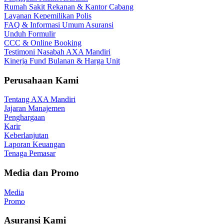
Rumah Sakit Rekanan & Kantor Cabang
Layanan Kepemilikan Polis
FAQ & Informasi Umum Asuransi
Unduh Formulir
CCC & Online Booking
Testimoni Nasabah AXA Mandiri
Kinerja Fund Bulanan & Harga Unit
Perusahaan Kami
Tentang AXA Mandiri
Jajaran Manajemen
Penghargaan
Karir
Keberlanjutan
Laporan Keuangan
Tenaga Pemasar
Media dan Promo
Media
Promo
Asuransi Kami