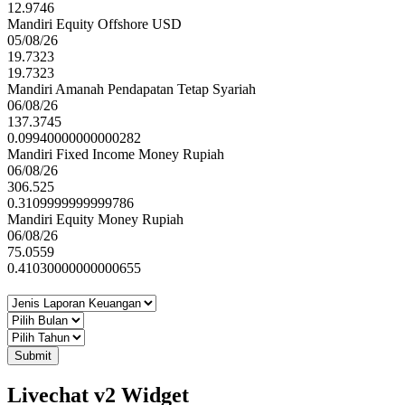
Empowerment Strategy
12.9746
Humanesourceonline.net
Mandiri Equity Offshore USD
05/08/26
19.7323
19.7323
HR Excellence Awards 2024 - Retention Strategy
Mandiri Amanah Pendapatan Tetap Syariah
Humanesourceonline.net
06/08/26
137.3745
0.09940000000000282
Mandiri Fixed Income Money Rupiah
06/08/26
Best Sharia Award - Best Unit Link Saria
306.525
Investortrust
0.3109999999999786
Mandiri Equity Money Rupiah
06/08/26
75.0559
7 Most Popular Brand - Keuangan Asuransi Jiwa
0.41030000000000655
Jawa Pos
HR Asia Best Companies to Work for in Asia
2024 - HR Asia Best Companies to Work for in
Submit
Asia 2024
Business Media International
Livechat v2 Widget