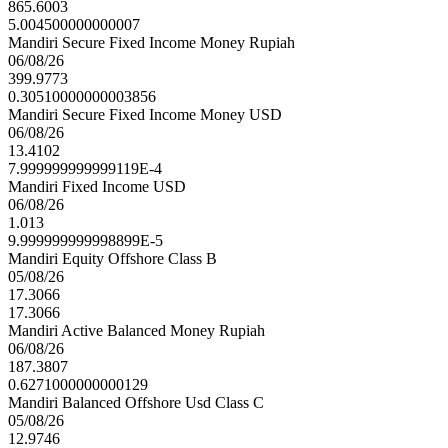
865.6003
5.004500000000007
Indonesia Top Digital PR Awards 2024
Mandiri Secure Fixed Income Money Rupiah
06/08/26
Infobank
399.9773
0.30510000000003856
Mandiri Secure Fixed Income Money USD
Indonesia Customer Service Quality Award 2024
06/08/26
- Unit-Linked Insurance
13.4102
7.999999999999119E-4
SWA
Mandiri Fixed Income USD
06/08/26
1.013
Indonesia Customer Service Quality Award 2024
9.999999999998899E-5
- Life Insurance
Mandiri Equity Offshore Class B
SWA
05/08/26
17.3066
17.3066
Mandiri Active Balanced Money Rupiah
Indonesia Customer Service Quality Award 2024
06/08/26
- Health Insurance
187.3807
SWA
0.6271000000000129
Mandiri Balanced Offshore Usd Class C
05/08/26
HR Excellence Awards 2024 - Women
12.9746