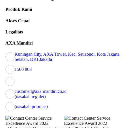
HR Asia Best Companies to Work for in Asia
Produk Kami
2024 - HR Asia Diversity, Equity, & Inclusion
Awards 2024
Akses Cepat
Business Media International
Legalitas
Indonesia Human Capital Awards 2024 - The
Best Human Capital for Developing Selected
AXA Mandiri
Human Capital to Encourage Sustainable
Growth
Kuningan City, AXA Tower, Kec. Setiabudi, Kota Jakarta
Warta Ekonomi
Selatan, DKI Jakarta
1500 803
Indonesia Healthcare Award - Health Insurance
SWA
customer@axa-mandiri.co.id
(nasabah reguler)
Indonesia Syariah Awards - Top Business Unit in
Life Insurance
(nasabah prioritas)
The Iconomics
Indonesia Top Digital Financial Brands Awards -