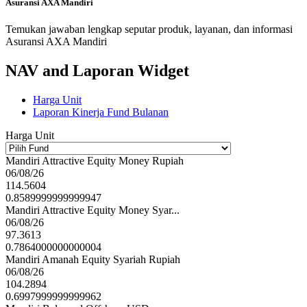
Rp5 Trillion
Asuransi AXA Mandiri
The Finance
Temukan jawaban lengkap seputar produk, layanan, dan informasi
Asuransi AXA Mandiri
19th Best Employer Award 2024 - Indonesia Best
Employer Brand Awards 2024
NAV and Laporan Widget
World HRD Congress
Harga Unit
Laporan Kinerja Fund Bulanan
19th Best Employer Award 2024 - Indonesia Best
Employer Brand Awards 2024
Harga Unit
World HRD Congress
Mandiri Attractive Equity Money Rupiah
06/08/26
114.5604
Top CSR Awards 2024 - Top Leader on CSR
0.8589999999999947
Commitment 2024 - Bapak Handojo G. Kusuma
Mandiri Attractive Equity Money Syar...
Top Business
06/08/26
97.3613
0.7864000000000004
Top CSR Awards 2024 - Top CSR Awards 2024 -
Mandiri Amanah Equity Syariah Rupiah
Star 5
06/08/26
104.2894
Top Business
0.6997999999999962