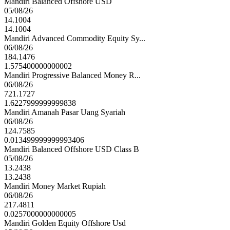
Mandiri Balanced Offshore USD
05/08/26
The Best SOE - Excellent Financial Performance
14.1004
14.1004
The Asian Post
Mandiri Advanced Commodity Equity Sy...
06/08/26
184.1476
The Best Contact Center Indoesia 2024 - The Best
1.575400000000002
Employee Engagement
Mandiri Progressive Balanced Money R...
06/08/26
ICCA
721.1727
1.6227999999999838
Mandiri Amanah Pasar Uang Syariah
The Best Contact Center Indoesia 2024 - The Best
06/08/26
Digital Media
124.7585
ICCA
0.013499999999993406
Mandiri Balanced Offshore USD Class B
05/08/26
SICA - FA Susiana Has Successfully Achieved as
13.2438
Rank 3 Sharia Agent in Bancassurance in Sharia
13.2438
Insurance Convention and Awards 2024
Mandiri Money Market Rupiah
AASI
06/08/26
217.4811
0.0257000000000005
Market Leaders Award 2024 - Life Insurance
Mandiri Golden Equity Offshore Usd
Market Leader