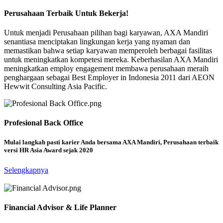
HR Most Caring Company Awards
SWA
Perusahaan Terbaik Untuk Bekerja!
HR Asia
Untuk menjadi Perusahaan pilihan bagi karyawan, AXA Mandiri
Indonesia Most Repotable Companies 2024 - Life
senantiasa menciptakan lingkungan kerja yang nyaman dan
Insurance - Predicate Very Good
Indonesia Brand Excellence (Health Insurance) in
memastikan bahwa setiap karyawan memperoleh berbagai fasilitas
SWA
Customer Value 2025
untuk meningkatkan kompetesi mereka. Keberhasilan AXA Mandiri
meningkatkan employ engagement membawa perusahaan meraih
SWA
penghargaan sebagai Best Employer in Indonesia 2011 dari AEON
Indonesia CX Champions 2024 - Unit-linked
Hewwit Consulting Asia Pacific.
Insurance - Predicate Very Good
Indonesia Brand Excellence (Life Insurance) in
SWA
Customer Value 2025
SWA
Profesional Back Office
Indonesia CX Champions 2024 - Life Insurance -
Mulai langkah pasti karier Anda bersama AXA Mandiri, Perusahaan terbaik
Predicate Very Good
versi HR Asia Award sejak 2020
Contact Center Service Award 2025
SWA
Majalah Marketing
Selengkapnya
Indonesia CX Champions 2024 - Health
Insurance - Predicate Excellent
Indonesia Best 50 CEO Awards 2025 - Handojo
SWA
Financial Advisor & Life Planner
G. Kusuma
Iconomics