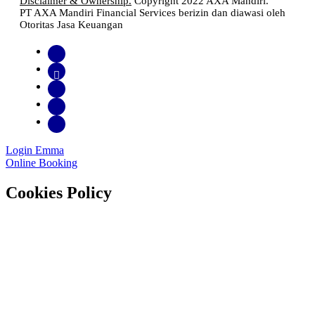
Disclaimer & Ownership.
Copyright 2022 AXA Mandiri.
Life Insurance
PT AXA Mandiri Financial Services berizin dan diawasi oleh
The Iconomic
Otoritas Jasa Keuangan
Indonesia Top Digital PR Award
Info Ekonomi
Digital Brand Awards 2024 - The 2nd Best
Conventional Life Insurance
Login Emma
Infobank
Online Booking
Cookies Policy
Digital Brand Awards 2024 - The 3rd Highest
Digital Index Life Insurance Company
Infobank
Digital Brand Awards 2024 - The Best Life
Insurance In Digital Brand 10 Years In a Row
Infobank