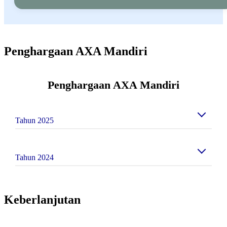
Penghargaan AXA Mandiri
Penghargaan AXA Mandiri
Tahun 2025
Indonesia Financial Top Leader Awards 2025
Tahun 2024
Warta Ekonomi
Infobank Top 100 CEO 2024 - Handojo G.
Kusuma
Keberlanjutan
2025 Insurance Market Learder Awards
Infobank
Media Asuransi