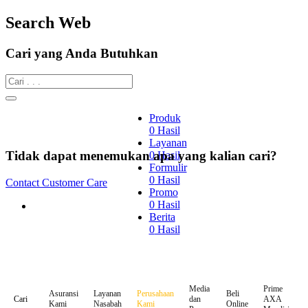
Search Web
Cari yang Anda Butuhkan
Produk
0
Hasil
Layanan
Tidak dapat menemukan apa yang kalian cari?
0
Hasil
Formulir
0
Hasil
Contact Customer Care
Promo
0
Hasil
Berita
0
Hasil
Media
Prime
Asuransi
Layanan
Perusahaan
Beli
dan
AXA
Cari
Kami
Nasabah
Kami
Online