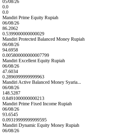
05/08/26
Media Asuransi
0.0
0.0
Mandiri Prime Equity Rupiah
06/08/26
Investortrust Best Insurance - Asuransi Jiwa Aset
86.2062
di Atas Rp25 Triluin
0.5399000000000029
Investortrust
Mandiri Protected Balanced Money Rupiah
06/08/26
94.6958
Infobank 25th Insurance Awards - The Excellence
0.005800000000007799
Performace life Insurance Company
Mandiri Excellent Equity Rupiah
Infobank
06/08/26
47.6034
0.2896999999999963
Infobank 25th Insurance Awards - The Excellence
Mandiri Active Balanced Money Syaria...
Perfomance Life Insurance Company Gross
06/08/26
Premium IDR 5 Trillioin
148.5287
Infobank
0.8491000000000213
Mandiri Prime Fixed Income Rupiah
06/08/26
Infobank 25th Insurance Awards - The Best
93.6545
Performance Life Insurance Company Gross
0.09319999999999595
premium IDR 5 Trilion
Mandiri Dynamic Equity Money Rupiah
Infobank
06/08/26