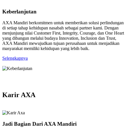
Top Most HR Leaders Indonesia - Ibu Elisabeth
Evati Dewi
Keberlanjutan
Indonesia Best Employee Engagement 2025
World HRD Congress
SWA
AXA Mandiri berkomitmen untuk memberikan solusi perlindungan
di setiap tahap kehidupan nasabah sebagai partner kami. Dengan
menjunjung nilai Customer First, Integrity, Courage, dan One Heart
Infobank The 200 Future Leaders 2024 - Rudi
yang dibangun melalui budaya Innovation, Inclusion dan Trust,
Nugraha
AXA Mandiri mewujudkan tujuan perusahaan untuk menjadikan
Indonesia Human Capital Awards 2025
Infobank
masyarakat memiliki kehidupan yang lebih baik.
Warta Ekonomi
Selengkapnya
Infobank The 200 Future Leaders 2024 - Aayush
Poddar
HR Asia Best Companies to Work For In Asia
Infobank
2025
Warta Ekonomi
Mandiri Subsidiaries Awards 2023 - The Highest
Karir AXA
Return Subdiaries Of The Year 2023
HR Asia Diversity, Equity & Inclusion Awards
Mandiri
2025
HR Asia
Indonesia Trusted Companies Awards 2024 -
Good Corporate Governance - Trusted Company
Jadi Bagian Dari AXA Mandiri
Based on CGPI