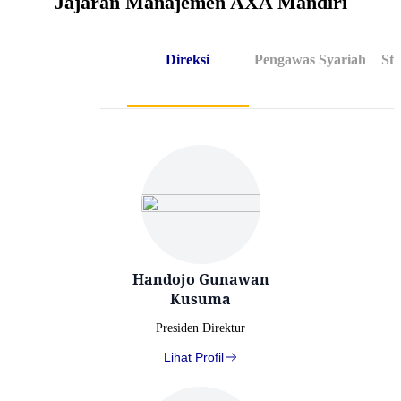
Jajaran Manajemen AXA Mandiri
Direksi
Pengawas Syariah
Str
Handojo Gunawan
Kusuma
Presiden Direktur
Lihat Profil