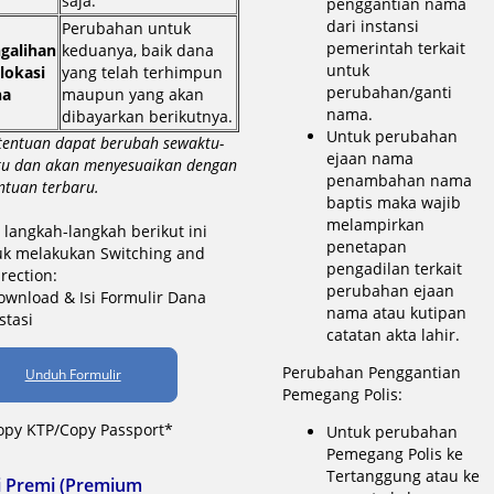
saja.
penggantian nama
dari instansi
Perubahan untuk
pemerintah terkait
galihan
keduanya, baik dana
untuk
lokasi
yang telah terhimpun
perubahan/ganti
na
maupun yang akan
nama.
dibayarkan berikutnya.
Untuk perubahan
tentuan dapat berubah sewaktu-
ejaan nama
u dan akan menyesuaikan dengan
penambahan nama
ntuan terbaru.
baptis maka wajib
melampirkan
i langkah-langkah berikut ini
penetapan
uk melakukan Switching and
pengadilan terkait
rection:
perubahan ejaan
ownload & Isi Formulir Dana
nama atau kutipan
stasi
catatan akta lahir.
Perubahan Penggantian
Unduh Formulir
Pemegang Polis:
opy KTP/Copy Passport*
Untuk perubahan
Pemegang Polis ke
Tertanggung atau ke
i Premi (Premium