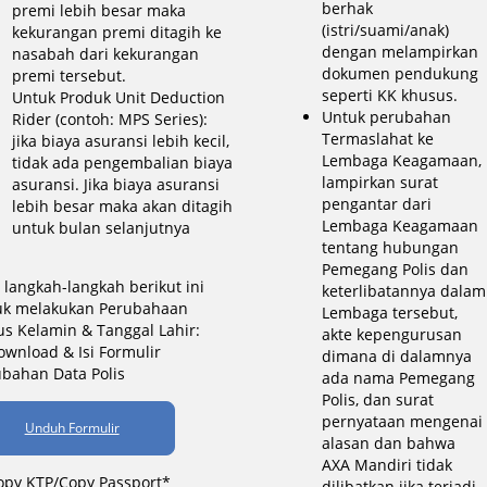
berhak
premi lebih besar maka
(istri/suami/anak)
kekurangan premi ditagih ke
dengan melampirkan
nasabah dari kekurangan
dokumen pendukung
premi tersebut.
seperti KK khusus.
Untuk Produk Unit Deduction
Untuk perubahan
Rider (contoh: MPS Series):
Termaslahat ke
jika biaya asuransi lebih kecil,
Lembaga Keagamaan,
tidak ada pengembalian biaya
lampirkan surat
asuransi. Jika biaya asuransi
pengantar dari
lebih besar maka akan ditagih
Lembaga Keagamaan
untuk bulan selanjutnya
tentang hubungan
Pemegang Polis dan
i langkah-langkah berikut ini
keterlibatannya dalam
uk melakukan Perubahaan
Lembaga tersebut,
us Kelamin & Tanggal Lahir:
akte kepengurusan
ownload & Isi Formulir
dimana di dalamnya
bahan Data Polis
ada nama Pemegang
Polis, dan surat
pernyataan mengenai
Unduh Formulir
alasan dan bahwa
AXA Mandiri tidak
opy KTP/Copy Passport*
dilibatkan jika terjadi