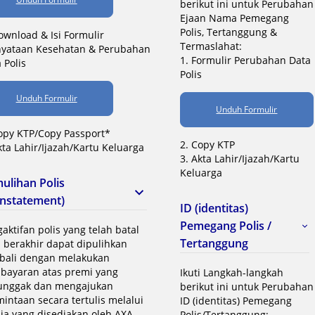
berikut ini untuk Perubahan
Ejaan Nama Pemegang
Polis, Tertanggung &
ownload & Isi Formulir
Termaslahat:
nyataan Kesehatan & Perubahan
1. Formulir Perubahan Data
 Polis
Polis
Unduh Formulir
Unduh Formulir
opy KTP/Copy Passport*
2. Copy KTP
kta Lahir/Ijazah/Kartu Keluarga
3. Akta Lahir/Ijazah/Kartu
Keluarga
ulihan Polis
instatement)
ID (identitas)
Pemegang Polis /
aktifan polis yang telah batal
Tertanggung
 berakhir dapat dipulihkan
bali dengan melakukan
bayaran atas premi yang
Ikuti Langkah-langkah
tunggak dan mengajukan
berikut ini untuk Perubahan
intaan secara tertulis melalui
ID (identitas) Pemegang
ia yang disediakan oleh AXA
Polis/Tertanggung: