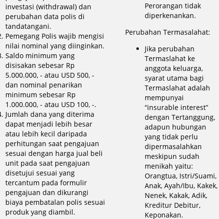
Perorangan tidak
investasi (withdrawal) dan
diperkenankan.
perubahan data polis di
tandatangani.
Perubahan Termasalahat:
Pemegang Polis wajib mengisi
nilai nominal yang diinginkan.
Jika perubahan
Saldo minimum yang
Termaslahat ke
disisakan sebesar Rp
anggota keluarga,
5.000.000, - atau USD 500, -
syarat utama bagi
dan nominal penarikan
Termaslahat adalah
minimum sebesar Rp
mempunyai
1.000.000, - atau USD 100, -.
“insurable interest”
Jumlah dana yang diterima
dengan Tertanggung,
dapat menjadi lebih besar
adapun hubungan
atau lebih kecil daripada
yang tidak perlu
perhitungan saat pengajuan
dipermasalahkan
sesuai dengan harga jual beli
meskipun sudah
unit pada saat pengajuan
menikah yaitu:
disetujui sesuai yang
Orangtua, Istri/Suami,
tercantum pada formulir
Anak, Ayah/Ibu, Kakek,
pengajuan dan dikurangi
Nenek, Kakak, Adik,
biaya pembatalan polis sesuai
Kreditur Debitur,
produk yang diambil.
Keponakan.