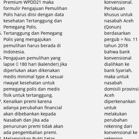
Premium WPDD21 maka
konvensional.
formulir Pengajuan Pemulihan
Perlakuan
Polis harus diisi dengan data
khusus untuk
kesehatan Tertanggung dan
nasabah Aceh
Pemegang Polis.
(Qonun)
Tertanggung dan Pemegang
berdasarkan
Polis yang mengajukan
pergub = No. 11
pemulihan harus berada di
tahun 2018
Indonesia.
bahwa bank
Pengajuan pemulihan yang
konvensional
lapse  180 hari (kalender) jika
dialihkan ke
diperlukan akan dikenakan
bank Syariah,
medis minimal type A sesuai
maka untuk
riwayat kesehatan untuk
nasabah
pemegang polis dan medis
domisili provinsi
fisik untuk tertanggung.
Aceh
Kenaikan premi karena
diperkenankan
adanya perubahan financial
untuk
akan dibebankan kepada
melakukan
Nasabah dan jika ada
perubahan
penurunan premi tidak akan
rekening dari
ada pengembalian premi.
konvensional ke
Melampirkan Bukti Setor
rekening