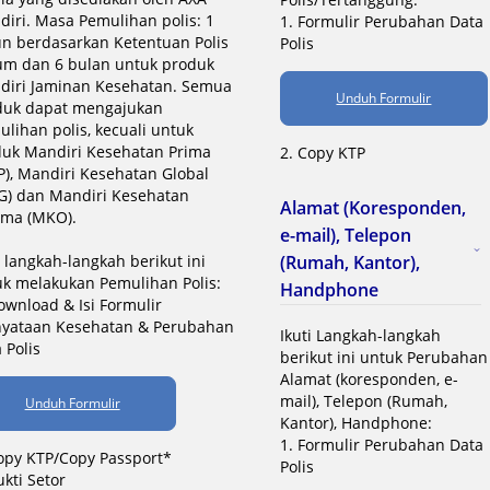
iri. Masa Pemulihan polis: 1
1. Formulir Perubahan Data
n berdasarkan Ketentuan Polis
Polis
m dan 6 bulan untuk produk
diri Jaminan Kesehatan. Semua
Unduh Formulir
duk dapat mengajukan
lihan polis, kecuali untuk
duk Mandiri Kesehatan Prima
2. Copy KTP
), Mandiri Kesehatan Global
G) dan Mandiri Kesehatan
Alamat (Koresponden,
ima (MKO).
e-mail), Telepon
i langkah-langkah berikut ini
(Rumah, Kantor),
k melakukan Pemulihan Polis:
Handphone
ownload & Isi Formulir
nyataan Kesehatan & Perubahan
Ikuti Langkah-langkah
 Polis
berikut ini untuk Perubahan
Alamat (koresponden, e-
mail), Telepon (Rumah,
Unduh Formulir
Kantor), Handphone:
1. Formulir Perubahan Data
opy KTP/Copy Passport*
Polis
ukti Setor