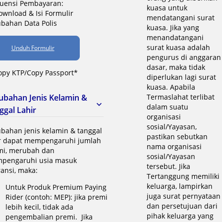
kuensi Pembayaran:
kuasa untuk
ownload & Isi Formulir
mendatangani surat
bahan Data Polis
kuasa. Jika yang
menandatangani
surat kuasa adalah
Unduh Formulir
pengurus di anggaran
dasar, maka tidak
opy KTP/Copy Passport*
diperlukan lagi surat
kuasa. Apabila
ubahan Jenis Kelamin &
Termaslahat terlibat
dalam suatu
ggal Lahir
organisasi
sosial/Yayasan,
bahan jenis kelamin & tanggal
pastikan sebutkan
ir dapat mempengaruhi jumlah
nama organisasi
mi, merubah dan
sosial/Yayasan
pengaruhi usia masuk
tersebut. Jika
ansi, maka:
Tertanggung memiliki
keluarga, lampirkan
Untuk Produk Premium Paying
juga surat pernyataan
Rider (contoh: MEP): jika premi
dan persetujuan dari
lebih kecil, tidak ada
pihak keluarga yang
pengembalian premi. Jika