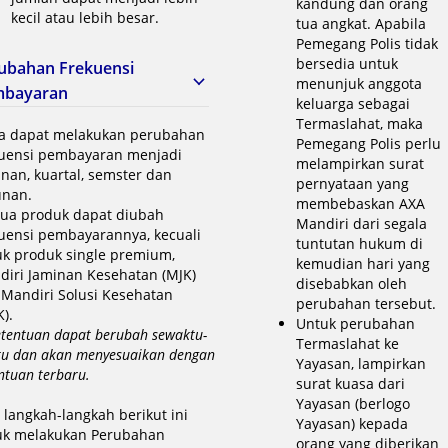
kandung dan orang
kecil atau lebih besar.
tua angkat. Apabila
Pemegang Polis tidak
bersedia untuk
ubahan Frekuensi
menunjuk anggota
mbayaran
keluarga sebagai
Termaslahat, maka
a dapat melakukan perubahan
Pemegang Polis perlu
kuensi pembayaran menjadi
melampirkan surat
nan, kuartal, semster dan
pernyataan yang
unan.
membebaskan AXA
ua produk dapat diubah
Mandiri dari segala
uensi pembayarannya, kecuali
tuntutan hukum di
uk produk single premium,
kemudian hari yang
diri Jaminan Kesehatan (MJK)
disebabkan oleh
Mandiri Solusi Kesehatan
perubahan tersebut.
).
Untuk perubahan
etentuan dapat berubah sewaktu-
Termaslahat ke
u dan akan menyesuaikan dengan
Yayasan, lampirkan
ntuan terbaru.
surat kuasa dari
Yayasan (berlogo
i langkah-langkah berikut ini
Yayasan) kepada
uk melakukan Perubahan
orang yang diberikan