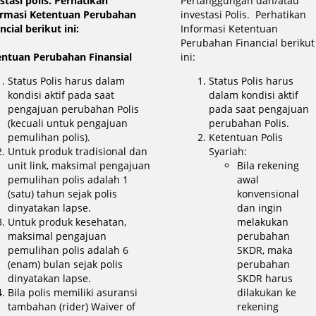
stasi polis. Perhatikan
Pertanggungan dan/atau
ormasi Ketentuan Perubahan
investasi Polis. Perhatikan
ncial berikut ini:
Informasi Ketentuan
Perubahan Financial berikut
entuan Perubahan Finansial
ini:
Status Polis harus dalam
Status Polis harus
kondisi aktif pada saat
dalam kondisi aktif
pengajuan perubahan Polis
pada saat pengajuan
(kecuali untuk pengajuan
perubahan Polis.
pemulihan polis).
Ketentuan Polis
Untuk produk tradisional dan
Syariah:
unit link, maksimal pengajuan
Bila rekening
pemulihan polis adalah 1
awal
(satu) tahun sejak polis
konvensional
dinyatakan lapse.
dan ingin
Untuk produk kesehatan,
melakukan
maksimal pengajuan
perubahan
pemulihan polis adalah 6
SKDR, maka
(enam) bulan sejak polis
perubahan
dinyatakan lapse.
SKDR harus
Bila polis memiliki asuransi
dilakukan ke
tambahan (rider) Waiver of
rekening