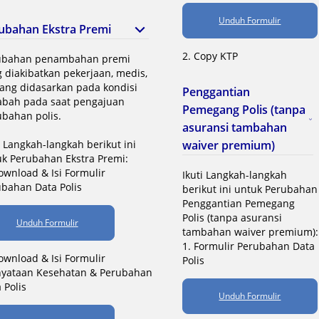
Unduh Formulir
ubahan Ekstra Premi
2. Copy KTP
ubahan penambahan premi
 diakibatkan pekerjaan, medis,
yang didasarkan pada kondisi
Penggantian
abah pada saat pengajuan
Pemegang Polis (tanpa
bahan polis.
asuransi tambahan
i Langkah-langkah berikut ini
waiver premium)
k Perubahan Ekstra Premi:
ownload & Isi Formulir
Ikuti Langkah-langkah
bahan Data Polis
berikut ini untuk Perubahan
Penggantian Pemegang
Polis (tanpa asuransi
Unduh Formulir
tambahan waiver premium):
1. Formulir Perubahan Data
ownload & Isi Formulir
Polis
nyataan Kesehatan & Perubahan
 Polis
Unduh Formulir