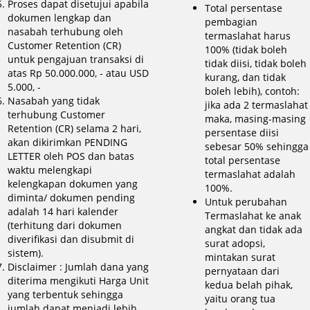
Proses dapat disetujui apabila
Total persentase
dokumen lengkap dan
pembagian
nasabah terhubung oleh
termaslahat harus
Customer Retention (CR)
100% (tidak boleh
untuk pengajuan transaksi di
tidak diisi, tidak boleh
atas Rp 50.000.000, - atau USD
kurang, dan tidak
5.000, -
boleh lebih), contoh:
Nasabah yang tidak
jika ada 2 termaslahat
terhubung Customer
maka, masing-masing
Retention (CR) selama 2 hari,
persentase diisi
akan dikirimkan PENDING
sebesar 50% sehingga
LETTER oleh POS dan batas
total persentase
waktu melengkapi
termaslahat adalah
kelengkapan dokumen yang
100%.
diminta/ dokumen pending
Untuk perubahan
adalah 14 hari kalender
Termaslahat ke anak
(terhitung dari dokumen
angkat dan tidak ada
diverifikasi dan disubmit di
surat adopsi,
sistem).
mintakan surat
Disclaimer : Jumlah dana yang
pernyataan dari
diterima mengikuti Harga Unit
kedua belah pihak,
yang terbentuk sehingga
yaitu orang tua
jumlah dapat menjadi lebih