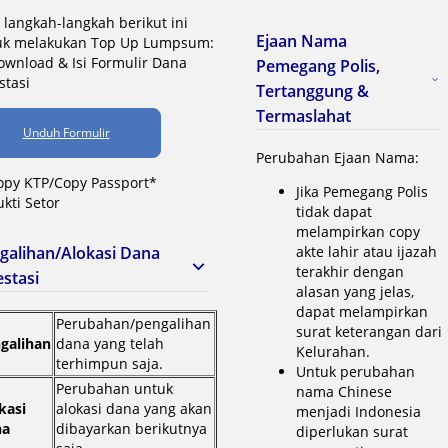
i langkah-langkah berikut ini
Ejaan Nama
uk melakukan Top Up Lumpsum:
ownload & Isi Formulir Dana
Pemegang Polis,
stasi
Tertanggung &
Termaslahat
Unduh Formulir
Perubahan Ejaan Nama:
opy KTP/Copy Passport*
Jika Pemegang Polis
ukti Setor
tidak dapat
melampirkan copy
galihan/Alokasi Dana
akte lahir atau ijazah
terakhir dengan
estasi
alasan yang jelas,
dapat melampirkan
Perubahan/pengalihan
surat keterangan dari
galihan
dana yang telah
Kelurahan.
terhimpun saja.
Untuk perubahan
Perubahan untuk
nama Chinese
kasi
alokasi dana yang akan
menjadi Indonesia
na
dibayarkan berikutnya
diperlukan surat