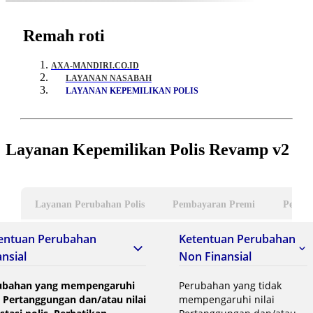
Remah roti
AXA-MANDIRI.CO.ID
LAYANAN NASABAH
LAYANAN KEPEMILIKAN POLIS
Layanan Kepemilikan Polis Revamp v2
Layanan Perubahan Polis
Pembayaran Premi
Peruba
entuan Perubahan
Ketentuan Perubahan
ansial
Non Finansial
ubahan yang mempengaruhi
Perubahan yang tidak
i Pertanggungan dan/atau nilai
mempengaruhi nilai