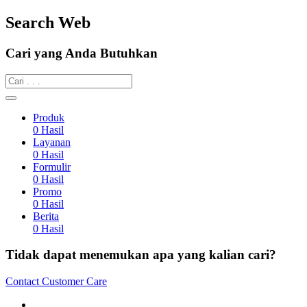
Search Web
Cari yang Anda Butuhkan
Produk
0
Hasil
Layanan
0
Hasil
Formulir
0
Hasil
Promo
0
Hasil
Berita
0
Hasil
Tidak dapat menemukan apa yang kalian cari?
Contact Customer Care