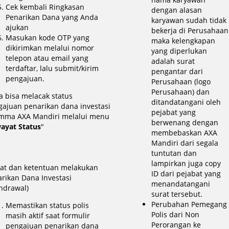
Cek kembali Ringkasan
dengan alasan
Penarikan Dana yang Anda
karyawan sudah tidak
ajukan
bekerja di Perusahaan
Masukan kode OTP yang
maka kelengkapan
dikirimkan melalui nomor
yang diperlukan
telepon atau email yang
adalah surat
terdaftar, lalu submit/kirim
pengantar dari
pengajuan.
Perusahaan (logo
Perusahaan) dan
 bisa melacak status
ditandatangani oleh
ajuan penarikan dana investasi
pejabat yang
Emma AXA Mandiri melalui menu
berwenang dengan
ayat Status
"
membebaskan AXA
Mandiri dari segala
tuntutan dan
lampirkan juga copy
rat dan ketentuan melakukan
ID dari pejabat yang
rikan Dana Investasi
menandatangani
hdrawal)
surat tersebut.
Perubahan Pemegang
Memastikan status polis
Polis dari Non
masih aktif saat formulir
Perorangan ke
pengajuan penarikan dana