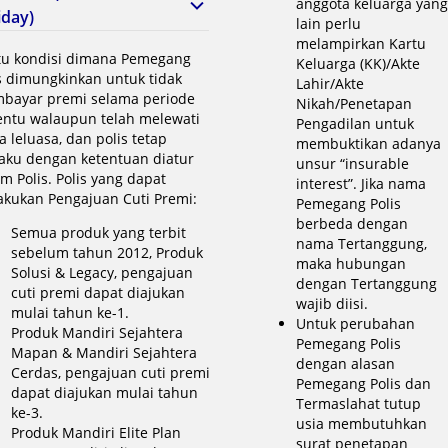
anggota keluarga yang
iday)
lain perlu
melampirkan Kartu
tu kondisi dimana Pemegang
Keluarga (KK)/Akte
s dimungkinkan untuk tidak
Lahir/Akte
bayar premi selama periode
Nikah/Penetapan
entu walaupun telah melewati
Pengadilan untuk
 leluasa, dan polis tetap
membuktikan adanya
aku dengan ketentuan diatur
unsur “insurable
m Polis. Polis yang dapat
interest”. Jika nama
akukan Pengajuan Cuti Premi:
Pemegang Polis
berbeda dengan
Semua produk yang terbit
nama Tertanggung,
sebelum tahun 2012, Produk
maka hubungan
Solusi & Legacy, pengajuan
dengan Tertanggung
cuti premi dapat diajukan
wajib diisi.
mulai tahun ke-1.
Untuk perubahan
Produk Mandiri Sejahtera
Pemegang Polis
Mapan & Mandiri Sejahtera
dengan alasan
Cerdas, pengajuan cuti premi
Pemegang Polis dan
dapat diajukan mulai tahun
Termaslahat tutup
ke-3.
usia membutuhkan
Produk Mandiri Elite Plan
surat penetapan