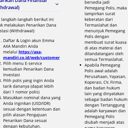
arikan Dana Finansial
bersedia jadi
thdrawal)
Pemegang Polis, maka
lampirkan surat
i langkah-langkah berikut ini
keberatan dari
uk melakukan Penarikan Dana
Termaslahat dan
stasi (Withdrawal):
menunjuk Pemegang
Polis dengan
Daftar & Login akun Emma
membuat surat kuasa
AXA Mandiri Anda
di atas materai dan
melalui
https://axa-
ditandatangani oleh
mandiri.co.id/web/customer
semua Termaslahat.
Pilih menu E-service
Apabila Pemegang
kemudian Penarikan Dana
Polis awal adalah
Investasi
Perusahaan, Yayasan,
Pilih polis yang ingin Anda
Koperasi, CV, Firma,
tarik dananya (dapat lebih
dan badan hukum
dari 1 nomor polis)
lain yang dinyatakan
Masukkan nominal dana yang
sebagai badan hukum
Anda inginkan (USD/IDR)
dengan Tertanggung
sesuai dengan ketentuan dan
adalah karyawan dan
pilih alasan Pengajuan
Pemegang Polis
Penarikan Dana sesuai
diubah menjadi atas
dengan kebutuhan.
nama karyawan