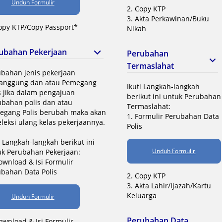
Unduh Formulir
2. Copy KTP
3. Akta Perkawinan/Buku
opy KTP/Copy Passport*
Nikah
ubahan Pekerjaan
Perubahan
Termaslahat
ubahan jenis pekerjaan
tanggung dan atau Pemegang
Ikuti Langkah-langkah
s jika dalam pengajuan
berikut ini untuk Perubahan
ubahan polis dan atau
Termaslahat:
egang Polis berubah maka akan
1. Formulir Perubahan Data
eleksi ulang kelas pekerjaannya.
Polis
i Langkah-langkah berikut ini
Unduh Formulir
uk Perubahan Pekerjaan:
ownload & Isi Formulir
bahan Data Polis
2. Copy KTP
3. Akta Lahir/Ijazah/Kartu
Keluarga
Unduh Formulir
Perubahan Data,
ownload & Isi Formulir