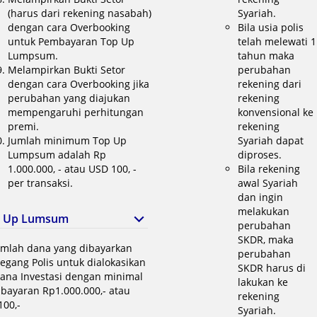
(harus dari rekening nasabah)
Syariah.
dengan cara Overbooking
Bila usia polis
untuk Pembayaran Top Up
telah melewati 1
Lumpsum.
tahun maka
Melampirkan Bukti Setor
perubahan
dengan cara Overbooking jika
rekening dari
perubahan yang diajukan
rekening
mempengaruhi perhitungan
konvensional ke
premi.
rekening
Jumlah minimum Top Up
Syariah dapat
Lumpsum adalah Rp
diproses.
1.000.000, - atau USD 100, -
Bila rekening
per transaksi.
awal Syariah
dan ingin
melakukan
p Up Lumsum
perubahan
SKDR, maka
umlah dana yang dibayarkan
perubahan
gang Polis untuk dialokasikan
SKDR harus di
ana Investasi dengan minimal
lakukan ke
bayaran Rp1.000.000,- atau
rekening
100,-
Syariah.