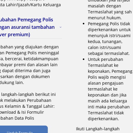
kta Lahir/Ijazah/Kartu Keluarga
masalah dengan
Termaslahat yang sah
menurut hukum.
ubahan Pemegang Polis
Pemegang Polis tidak
ngan asuransi tambahan
diperkenankan untuk
ver premium)
menunjuk istri/suami
kedua, tunangan,
ubahan yang diajukan dengan
calon istri/suami
san Pemegang Polis meninggal
sebagai termaslahat.
ia, bercerai, ketidakmampuan
Untuk perubahan
bayar premi dan alasan lain
Termaslahat ke
 dapat diterima dan juga
keponakan, Pemegang
asarkan dengan dokumen
Polis wajib mengisi
dukung lain.
alasan pengajuan
termaslahat ke
i langkah-langkah berikut ini
keponakan dan jika
uk melakukan Perubahaan
masih ada keluarga
us Kelamin & Tanggal Lahir:
inti maka perubahan
ownload & Isi Formulir
Termaslahat tidak
bahan Data Polis
diperkenankan.
Ikuti Langkah-langkah
Unduh Formulir