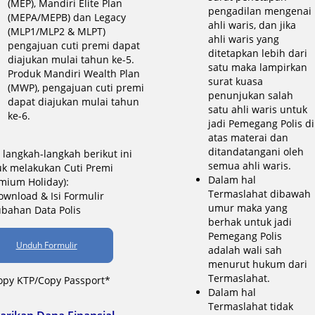
(MEP), Mandiri Elite Plan
pengadilan mengenai
(MEPA/MEPB) dan Legacy
ahli waris, dan jika
(MLP1/MLP2 & MLPT)
ahli waris yang
pengajuan cuti premi dapat
ditetapkan lebih dari
diajukan mulai tahun ke-5.
satu maka lampirkan
Produk Mandiri Wealth Plan
surat kuasa
(MWP), pengajuan cuti premi
penunjukan salah
dapat diajukan mulai tahun
satu ahli waris untuk
ke-6.
jadi Pemegang Polis di
atas materai dan
ditandatangani oleh
i langkah-langkah berikut ini
semua ahli waris.
uk melakukan Cuti Premi
Dalam hal
mium Holiday):
Termaslahat dibawah
ownload & Isi Formulir
umur maka yang
bahan Data Polis
berhak untuk jadi
Pemegang Polis
Unduh Formulir
adalah wali sah
menurut hukum dari
Termaslahat.
opy KTP/Copy Passport*
Dalam hal
Termaslahat tidak