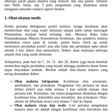
seberapa parah gejala malaria yang muncul, dan usia pasien. Dilansir
dari Hello Sehat, ada 3 jenis pengobatan yang dilakukan untuk
mengatasi penyakit malaria seperti berikut:
1. Obat-obatan medis
Ketika pertama didiagnosis positif malaria, tenaga kesehatan akan
memberikan obat yang wajib diminum sampai habis untuk mencegah
Plasmodium menjadi kebal terhadap obat. Menurut Buku Saku
Penatalaksanaan Malaria Kementerian Kesehatan, jika penderita malaria
melakukan rawat jalan di rumah, pasien harus check up untuk
memonitor perubahan positif atau jika tidak ada perubahan sama sekali
setelah 3 hari diberi obat antimalaria. Dokter akan meninjau seberapa
ampuh obat yang sudah diminum.
Selanjutnya, pada hari ke-7, 14, 21, dan 28, dokter juga harus kembali
memeriksa segala perubahan yang terjadi sehingga penderita benar-benar
dapat dinyatakan sembuh. Berikut adalah obat-obatan malaria yang
sering diresepkan dokter:
Obat malaria falciparum
: Kombinasi obat artesunate,
amodiakuin, dan primakuin. Pengobatan lini pertama ini akan
dilihat efektif atau tidak selama 3 hari setelah minum obat
pertama kali. Kemudian, lini kedua pengobatan dilakukan dengan
kombinasi kina, doksisiklin atau tetrasiklin, dan primakuin. Obat-
obatan ini diberikan secara oral selama 7 hari ke depan.
Obat malaria vivax dan ovale
: Lini pertama pengobatan
malaria jenis ini adalah dengan kombinasi obat klorokuin dan