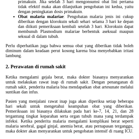
primakuin. Jika setelah 3 hari mengonsumsi obat lini pertama
tidak efektif maka akan dilanjutkan pengobatan ini kedua, yaitu
dengan peningkatan dosis primakuin.
Obat malaria malariae
: Pengobatan malaria jenis ini cukup
diberikan dengan klorokuin sekali sehari selama 3 hari ke depan
dan diikuti pemeriksaan kembali setelah 3 hari. Klorokuin dapat
membunuh Plasmodium malariae berbentuk aseksual maupun
seksual di dalam tubuh.
Perlu diperhatikan juga bahwa semua obat yang diberikan tidak boleh
diminum dalam keadaan perut kosong karena bisa menyebabkan iritasi
lambung.
2. Perawatan di rumah sakit
Ketika mengalami gejala berat, maka dokter biasanya menyarankan
untuk melakukan rawat inap di rumah sakit. Dengan penanganan di
rumah sakit, penderita malaria bisa mendapatkan obat artesunate melalui
suntikan dan infus.
Pasien yang menjalani rawat inap juga akan diperiksa setiap beberapa
hari sekali untuk mengetahui keampuhan obat yang diberikan.
Pemeriksaan ini biasanya dilakukan pada hari ke-7, 14, 21, dan 28
tergantung tingkat keparahan serta organ tubuh mana yang terdampak
infeksi. Ketika penderita malaria mengalami komplikasi berat seperti
malaria serebral, gagal ginjal, anemia berat, atau pernapasan terganggu,
maka dokter akan menyarankan untuk pengobatan intensif di ruang ICU.