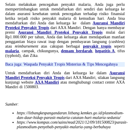
Selain melakukan pencegahan penyakit malaria, Anda juga perlu
mempertimbangkan untuk mendaftarkan diri sendiri dan keluarga ke
dalam asuransi kesehatan untuk pencegahan terhadap risiko finansial
ketika terjadi risiko penyakit malaria di kemudian hari. Anda bisa
mendaftarkan diri Anda dan keluarga ke dalam
Asuransi Mandiri
Proteksi Penyakit Tropis
dari AXA Mandiri. Dengan hanya membayar
premi
Asuransi Mandiri Proteksi Penyakit Tropis
mulai dari
Rp1.000.000 per tahun, Anda dan keluarga akan mendapatkan manfaat
penggantian biaya rawat inap dengan pembayaran langsung (
cashless
)
atau
reimbursement
atas cakupan berbagai
penyakit tropis
seperti
malaria
, campak, chikungunya,
demam berdarah
,
hepatitis A
, tifus
(typhoid), dan Zika.
Baca juga: Waspada Penyakit Tropis Misterius & Tips Mencegahnya
Untuk mendaftarkan diri Anda dan keluarga ke dalam
Asuransi
Mandiri Proteksi Penyakit Tropis
dari AXA Mandiri, silakan langsung
kunjungi website
AXA Mandiri
atau menghubungi contact center AXA
Mandiri di 1500803.
Sumber:
https://litbangkespangandaran.litbang.kemkes.go.id/plasmodium-
dan-daur-hidup-parasit-malaria-catatan-hari-malaria-sedunia/
https://www.kompas.com/sains/read/2021/12/09/181500823/parasit-
plasmodium-penyebab-penyakit-malaria-yang-berbahaya