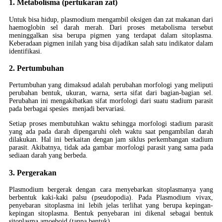
1. Metabolisma (pertukaran zat)
Untuk bisa hidup, plasmodium mengambil oksigen dan zat makanan dari
haemoglobin sel darah merah. Dari proses metabolisma tersebut
meninggalkan sisa berupa pigmen yang terdapat dalam sitoplasma.
Keberadaan pigmen inilah yang bisa dijadikan salah satu indikator dalam
identifikasi.
2. Pertumbuhan
Pertumbuhan yang dimaksud adalah perubahan morfologi yang meliputi
perubahan bentuk, ukuran, warna, serta sifat dari bagian-bagian sel.
Perubahan ini mengakibatkan sifat morfologi dari suatu stadium parasit
pada berbagai spesies menjadi bervariasi.
Setiap proses membutuhkan waktu sehingga morfologi stadium parasit
yang ada pada darah dipengaruhi oleh waktu saat pengambilan darah
dilakukan. Hal ini berkaitan dengan jam siklus perkembangan stadium
parasit. Akibatnya, tidak ada gambar morfologi parasit yang sama pada
sediaan darah yang berbeda.
3. Pergerakan
Plasmodium bergerak dengan cara menyebarkan sitoplasmanya yang
berbentuk kaki-kaki palsu (pseudopodia). Pada Plasmodium vivax,
penyebaran sitoplasma ini lebih jelas terlihat yang berupa kepingan-
kepingan sitoplasma. Bentuk penyebaran ini dikenal sebagai bentuk
sitoplasma amoeboid (tanpa bentuk).