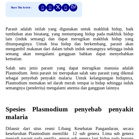
Share This Article :
Parasit adalah istilah yang digunakan untuk makhluk hidup, baik
tumbuhan atau binatang, yang menumpang hidup pada makhluk hidup
lain (induk semang) dan dapat merugikan makhluk hidup yang
ditumpanginya. Untuk bisa hidup dan berkembang, parasit akan
mengambil makanan dari dalam tubuh induk semangnya sehingga induk
semang akan mengalami gangguan bahkan dapat menyebabkan
kematian.
Salah satu jenis parasit yang dapat merugikan manusia adalah
Plasmodium. Jenis parasit ini merupakan salah satu parasit yang dikenal
sebagai penyebab penyakit malaria. Untuk kelangsungan hidupnya,
Plasmodium memakan sel darah merah tempat ia hidup sehingga induk
semangnya (penderita) mengalami anemia dan gangguan lainnya.
Spesies Plasmodium penyebab penyakit
malaria
Dilansir dari situs resmi Libang Kesehatan Pangandaran, secara
keseluruhan Plasmodium memiliki 12 sub genera. Lima sub genera
menjadi parasit pada reptilia, empat sub genera lagi hidup pada burung