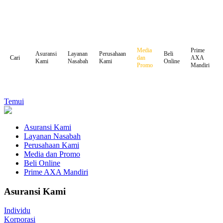
Media
Prime
Asuransi
Layanan
Perusahaan
Beli
dan
AXA
Cari
Kami
Nasabah
Kami
Online
Promo
Mandiri
Temui
Asuransi Kami
Layanan Nasabah
Perusahaan Kami
Media dan Promo
Beli Online
Prime AXA Mandiri
Asuransi Kami
Individu
Korporasi