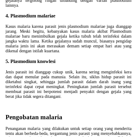
gejalanya tergolong ringan dibanding dengan varian plasmodium
lainnya.
4. Plasmodium malariae
Kasus malaria karena parasit jenis plasmodium malariae juga dianggap
jarang. Meski begitu, kebanyakan kasus malaria akibat Plasmodium
malariae baru menimbulkan gejala ketika tubuh telah terinfeksi dalam
jangka waktu lama. Ketika gejalanya sudah muncul, biasanya pengidap
malaria jenis ini akan merasakan demam setiap empat hari atau yang
dikenal dengan istilah kuartana.
5. Plasmodium knowlesi
Jenis parasit ini dianggap cukup unik, karena sering menginfeksi kera
dan dapat menular pada manusia. Selain itu, siklus hidup parasit ini
diketahui singkat, sehingga jumlah parasit dalam darah inang yang
terinfeksi dapat cepat meningkat. Peningkatan jumlah parasit tersebut
membuat parasit ini berpotensi menjadi penyakit dengan gejala yang
berat jika tidak segera ditangani.
Pengobatan malaria
Penanganan malaria yang dilakukan untuk setiap orang yang menderita
tentu akan berbeda-beda, tergantung jenis parasit yang menyebabkannya,