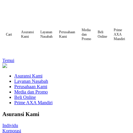
Media
Prime
Asuransi
Layanan
Perusahaan
Beli
dan
AXA
Cari
Kami
Nasabah
Kami
Online
Promo
Mandiri
Temui
Asuransi Kami
Layanan Nasabah
Perusahaan Kami
Media dan Promo
Beli Online
Prime AXA Mandiri
Asuransi Kami
Individu
Korporasi