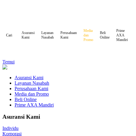
Media
Prime
Asuransi
Layanan
Perusahaan
Beli
dan
AXA
Cari
Kami
Nasabah
Kami
Online
Promo
Mandiri
Temui
Asuransi Kami
Layanan Nasabah
Perusahaan Kami
Media dan Promo
Beli Online
Prime AXA Mandiri
Asuransi Kami
Individu
Korporasi