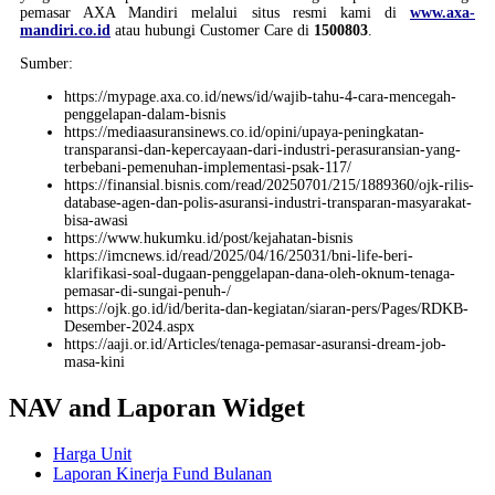
pemasar AXA Mandiri melalui situs resmi kami di
www.axa-
mandiri.co.id
atau hubungi Customer Care di
1500803
.
Sumber:
https://mypage.axa.co.id/news/id/wajib-tahu-4-cara-mencegah-
penggelapan-dalam-bisnis
https://mediaasuransinews.co.id/opini/upaya-peningkatan-
transparansi-dan-kepercayaan-dari-industri-perasuransian-yang-
terbebani-pemenuhan-implementasi-psak-117/
https://finansial.bisnis.com/read/20250701/215/1889360/ojk-rilis-
database-agen-dan-polis-asuransi-industri-transparan-masyarakat-
bisa-awasi
https://www.hukumku.id/post/kejahatan-bisnis
https://imcnews.id/read/2025/04/16/25031/bni-life-beri-
klarifikasi-soal-dugaan-penggelapan-dana-oleh-oknum-tenaga-
pemasar-di-sungai-penuh-/
https://ojk.go.id/id/berita-dan-kegiatan/siaran-pers/Pages/RDKB-
Desember-2024.aspx
https://aaji.or.id/Articles/tenaga-pemasar-asuransi-dream-job-
masa-kini
NAV and Laporan Widget
Harga Unit
Laporan Kinerja Fund Bulanan