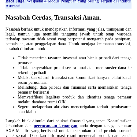
Baca Juga
:
Waspadai 4 Modus Penipuan Yang Sering Terjadi di Industri
Asuransi
Nasabah Cerdas, Transaksi Aman.
Nasabah berhak untuk mendapatkan informasi yang jelas, transparan dan
legal, namun juga memiliki tanggung jawab untuk tetap waspada
terhadap tawaran tidak resmi yang berpotensi mengarah pada penipuan,
pemalsuan, atau penggelapan dana. Untuk menjaga keamanan transaksi,
nasabah diimbau untuk:
Tidak menerima tawaran investasi atau bisnis pribadi dari tenaga
pemasar
Tidak menyerahkan premi secara tunai atau mentransfer dana ke
rekening pribadi
Melakukan seluruh transaksi dan komunikasi hanya melalui kanal
resmi perusahaan
Melindungi data pribadi dan finansial serta memastikan tenaga
pemasar berlisensi
Memverifikasi legalitas produk dan identitas tenaga pemasar
melalui database resmi OJK
Segera melaporkan aktivitas mencurigakan terkait pembayaran
atau klaim
Langkah bijak dimulai dari edukasi finansial yang tepat. Konsultasikan
kebutuhan dan
perencanaan keuangan
anda dengan tenaga pemasar
AXA Mandiri yang berlisensi untuk menemukan solusi produk asuransi
yang sesuai. Dapatkan informasi resmi mengenai produk dan tenaga