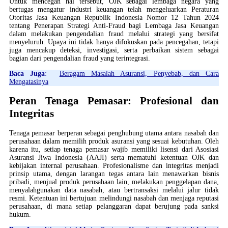
Untuk mencegah hal tersebut, OJK sebagai lembaga negara yang
bertugas mengatur industri keuangan telah mengeluarkan Peraturan
Otoritas Jasa Keuangan Republik Indonesia Nomor 12 Tahun 2024
tentang Penerapan Strategi Anti-Fraud bagi Lembaga Jasa Keuangan
dalam melakukan pengendalian fraud melalui strategi yang bersifat
menyeluruh. Upaya ini tidak hanya difokuskan pada pencegahan, tetapi
juga mencakup deteksi, investigasi, serta perbaikan sistem sebagai
bagian dari pengendalian fraud yang terintegrasi.
Baca Juga
:
Beragam Masalah Asuransi, Penyebab, dan Cara
Mengatasinya
Peran Tenaga Pemasar: Profesional dan
Integritas
Tenaga pemasar berperan sebagai penghubung utama antara nasabah dan
perusahaan dalam memilih produk asuransi yang sesuai kebutuhan. Oleh
karena itu, setiap tenaga pemasar wajib memiliki lisensi dari Asosiasi
Asuransi Jiwa Indonesia (AAJI) serta mematuhi ketentuan OJK dan
kebijakan internal perusahaan. Profesionalisme dan integritas menjadi
prinsip utama, dengan larangan tegas antara lain menawarkan bisnis
pribadi, menjual produk perusahaan lain, melakukan penggelapan dana,
menyalahgunakan data nasabah, atau bertransaksi melalui jalur tidak
resmi. Ketentuan ini bertujuan melindungi nasabah dan menjaga reputasi
perusahaan, di mana setiap pelanggaran dapat berujung pada sanksi
hukum.