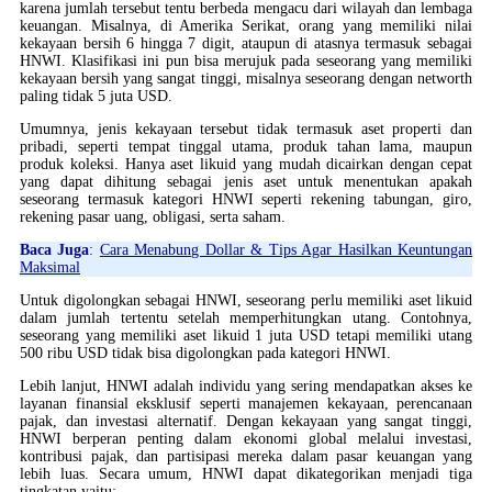
karena jumlah tersebut tentu berbeda mengacu dari wilayah dan lembaga
keuangan. Misalnya, di Amerika Serikat, orang yang memiliki nilai
kekayaan bersih 6 hingga 7 digit, ataupun di atasnya termasuk sebagai
HNWI. Klasifikasi ini pun bisa merujuk pada seseorang yang memiliki
kekayaan bersih yang sangat tinggi, misalnya seseorang dengan networth
paling tidak 5 juta USD.
Umumnya, jenis kekayaan tersebut tidak termasuk aset properti dan
pribadi, seperti tempat tinggal utama, produk tahan lama, maupun
produk koleksi. Hanya aset likuid yang mudah dicairkan dengan cepat
yang dapat dihitung sebagai jenis aset untuk menentukan apakah
seseorang termasuk kategori HNWI seperti rekening tabungan, giro,
rekening pasar uang, obligasi, serta saham.
Baca Juga
:
Cara Menabung Dollar & Tips Agar Hasilkan Keuntungan
Maksimal
Untuk digolongkan sebagai HNWI, seseorang perlu memiliki aset likuid
dalam jumlah tertentu setelah memperhitungkan utang. Contohnya,
seseorang yang memiliki aset likuid 1 juta USD tetapi memiliki utang
500 ribu USD tidak bisa digolongkan pada kategori HNWI.
Lebih lanjut, HNWI adalah individu yang sering mendapatkan akses ke
layanan finansial eksklusif seperti manajemen kekayaan, perencanaan
pajak, dan investasi alternatif. Dengan kekayaan yang sangat tinggi,
HNWI berperan penting dalam ekonomi global melalui investasi,
kontribusi pajak, dan partisipasi mereka dalam pasar keuangan yang
lebih luas. Secara umum, HNWI dapat dikategorikan menjadi tiga
tingkatan yaitu: