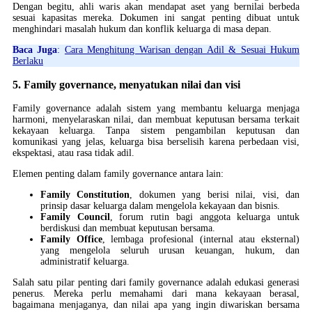
Dengan begitu, ahli waris akan mendapat aset yang bernilai berbeda
sesuai kapasitas mereka. Dokumen ini sangat penting dibuat untuk
menghindari masalah hukum dan konflik keluarga di masa depan.
Baca Juga
:
Cara Menghitung Warisan dengan Adil & Sesuai Hukum
Berlaku
5. Family governance, menyatukan nilai dan visi
Family governance adalah sistem yang membantu keluarga menjaga
harmoni, menyelaraskan nilai, dan membuat keputusan bersama terkait
kekayaan keluarga. Tanpa sistem pengambilan keputusan dan
komunikasi yang jelas, keluarga bisa berselisih karena perbedaan visi,
ekspektasi, atau rasa tidak adil.
Elemen penting dalam family governance antara lain:
Family Constitution
, dokumen yang berisi nilai, visi, dan
prinsip dasar keluarga dalam mengelola kekayaan dan bisnis.
Family Council
, forum rutin bagi anggota keluarga untuk
berdiskusi dan membuat keputusan bersama.
Family Office
, lembaga profesional (internal atau eksternal)
yang mengelola seluruh urusan keuangan, hukum, dan
administratif keluarga.
Salah satu pilar penting dari family governance adalah edukasi generasi
penerus. Mereka perlu memahami dari mana kekayaan berasal,
bagaimana menjaganya, dan nilai apa yang ingin diwariskan bersama