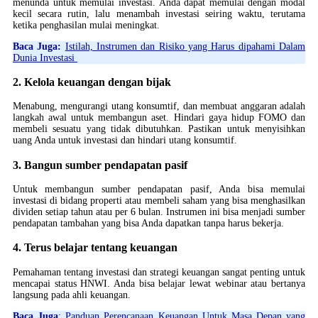
menunda untuk memulai investasi. Anda dapat memulai dengan modal
kecil secara rutin, lalu menambah investasi seiring waktu, terutama
ketika penghasilan mulai meningkat.
Baca Juga:
Istilah, Instrumen dan Risiko yang Harus dipahami Dalam
Dunia Investasi
2. Kelola keuangan dengan bijak
Menabung, mengurangi utang konsumtif, dan membuat anggaran adalah
langkah awal untuk membangun aset. Hindari gaya hidup FOMO dan
membeli sesuatu yang tidak dibutuhkan. Pastikan untuk menyisihkan
uang Anda untuk investasi dan hindari utang konsumtif.
3. Bangun sumber pendapatan pasif
Untuk membangun sumber pendapatan pasif, Anda bisa memulai
investasi di bidang properti atau membeli saham yang bisa menghasilkan
dividen setiap tahun atau per 6 bulan. Instrumen ini bisa menjadi sumber
pendapatan tambahan yang bisa Anda dapatkan tanpa harus bekerja.
4. Terus belajar tentang keuangan
Pemahaman tentang investasi dan strategi keuangan sangat penting untuk
mencapai status HNWI. Anda bisa belajar lewat webinar atau bertanya
langsung pada ahli keuangan.
Baca Juga
:
Panduan Perencanaan Keuangan Untuk Masa Depan yang