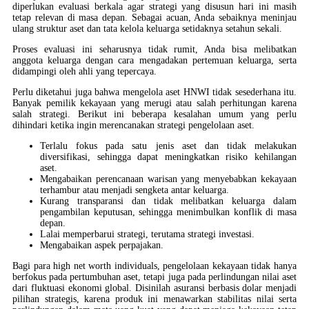
diperlukan evaluasi berkala agar strategi yang disusun hari ini masih
tetap relevan di masa depan. Sebagai acuan, Anda sebaiknya meninjau
ulang struktur aset dan tata kelola keluarga setidaknya setahun sekali.
Proses evaluasi ini seharusnya tidak rumit, Anda bisa melibatkan
anggota keluarga dengan cara mengadakan pertemuan keluarga, serta
didampingi oleh ahli yang tepercaya.
Perlu diketahui juga bahwa mengelola aset HNWI tidak sesederhana itu.
Banyak pemilik kekayaan yang merugi atau salah perhitungan karena
salah strategi. Berikut ini beberapa kesalahan umum yang perlu
dihindari ketika ingin merencanakan strategi pengelolaan aset.
Terlalu fokus pada satu jenis aset dan tidak melakukan
diversifikasi, sehingga dapat meningkatkan risiko kehilangan
aset.
Mengabaikan perencanaan warisan yang menyebabkan kekayaan
terhambur atau menjadi sengketa antar keluarga.
Kurang transparansi dan tidak melibatkan keluarga dalam
pengambilan keputusan, sehingga menimbulkan konflik di masa
depan.
Lalai memperbarui strategi, terutama strategi investasi.
Mengabaikan aspek perpajakan.
Bagi para high net worth individuals, pengelolaan kekayaan tidak hanya
berfokus pada pertumbuhan aset, tetapi juga pada perlindungan nilai aset
dari fluktuasi ekonomi global. Disinilah asuransi berbasis dolar menjadi
pilihan strategis, karena produk ini menawarkan stabilitas nilai serta