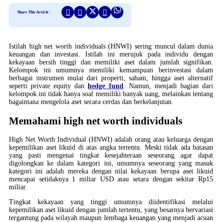
Share This Article :
Istilah high net worth individuals (HNWI) sering muncul dalam dunia
keuangan dan investasi. Istilah ini merujuk pada individu dengan
kekayaan bersih tinggi dan memiliki aset dalam jumlah signifikan.
Kelompok ini umumnya memiliki kemampuan berinvestasi dalam
berbagai instrumen mulai dari properti, saham, hingga aset alternatif
seperti private equity dan
hedge fund
. Namun, menjadi bagian dari
kelompok ini tidak hanya soal memiliki banyak uang, melainkan tentang
bagaimana mengelola aset secara cerdas dan berkelanjutan.
Memahami high net worth individuals
High Net Worth Individual (HNWI) adalah orang atau keluarga dengan
kepemilikan aset likuid di atas angka tertentu. Meski tidak ada batasan
yang pasti mengenai tingkat kesejahteraan seseorang agar dapat
digolongkan ke dalam kategori ini, umumnya seseorang yang masuk
kategori ini adalah mereka dengan nilai kekayaan berupa aset likuid
mencapai setidaknya 1 miliar USD atau setara dengan sekitar Rp15
miliar.
Tingkat kekayaan yang tinggi umumnya diidentifikasi melalui
kepemilikan aset likuid dengan jumlah tertentu, yang besarnya bervariasi
tergantung pada wilayah maupun lembaga keuangan yang menjadi acuan