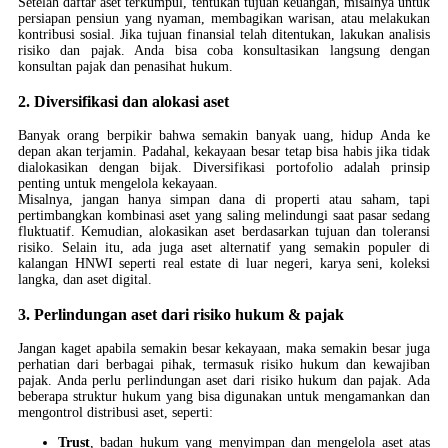
Setelah daftar aset terkumpul, tentukan tujuan keuangan, misalnya untuk
persiapan pensiun yang nyaman, membagikan warisan, atau melakukan
kontribusi sosial. Jika tujuan finansial telah ditentukan, lakukan analisis
risiko dan pajak. Anda bisa coba konsultasikan langsung dengan
konsultan pajak dan penasihat hukum.
2. Diversifikasi dan alokasi aset
Banyak orang berpikir bahwa semakin banyak uang, hidup Anda ke
depan akan terjamin. Padahal, kekayaan besar tetap bisa habis jika tidak
dialokasikan dengan bijak. Diversifikasi portofolio adalah prinsip
penting untuk mengelola kekayaan.
Misalnya, jangan hanya simpan dana di properti atau saham, tapi
pertimbangkan kombinasi aset yang saling melindungi saat pasar sedang
fluktuatif. Kemudian, alokasikan aset berdasarkan tujuan dan toleransi
risiko. Selain itu, ada juga aset alternatif yang semakin populer di
kalangan HNWI seperti real estate di luar negeri, karya seni, koleksi
langka, dan aset digital.
3. Perlindungan aset dari risiko hukum & pajak
Jangan kaget apabila semakin besar kekayaan, maka semakin besar juga
perhatian dari berbagai pihak, termasuk risiko hukum dan kewajiban
pajak. Anda perlu perlindungan aset dari risiko hukum dan pajak. Ada
beberapa struktur hukum yang bisa digunakan untuk mengamankan dan
mengontrol distribusi aset, seperti:
Trust
, badan hukum yang menyimpan dan mengelola aset atas