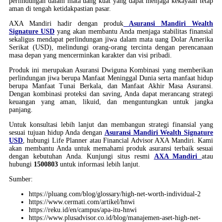
perlindungan dalam mata uang kuat yang dapat menjaga kekayaan tetap
aman di tengah ketidakpastian pasar.
AXA Mandiri hadir dengan produk
Asuransi Mandiri Wealth
Signature USD
yang akan membantu Anda menjaga stabilitas finansial
sekaligus mendapat perlindungan jiwa dalam mata uang Dolar Amerika
Serikat (USD), melindungi orang-orang tercinta dengan perencanaan
masa depan yang mencerminkan karakter dan visi pribadi.
Produk ini merupakan Asuransi Dwiguna Kombinasi yang memberikan
perlindungan jiwa berupa Manfaat Meninggal Dunia serta manfaat hidup
berupa Manfaat Tunai Berkala, dan Manfaat Akhir Masa Asuransi.
Dengan kombinasi proteksi dan saving, Anda dapat merancang strategi
keuangan yang aman, likuid, dan menguntungkan untuk jangka
panjang.
Untuk konsultasi lebih lanjut dan membangun strategi finansial yang
sesuai tujuan hidup Anda dengan
Asuransi Mandiri Wealth Signature
USD
, hubungi Life Planner atau Financial Advisor AXA Mandiri. Kami
akan membantu Anda untuk memahami produk asuransi terbaik sesuai
dengan kebutuhan Anda. Kunjungi situs resmi
AXA Mandiri
atau
hubungi
1500803
untuk informasi lebih lanjut.
Sumber:
https://pluang.com/blog/glossary/high-net-worth-individual-2
https://www.cermati.com/artikel/hnwi
https://reku.id/en/campus/apa-itu-hnwi
https://www.plusadvisor.co.id/blog/manajemen-aset-high-net-