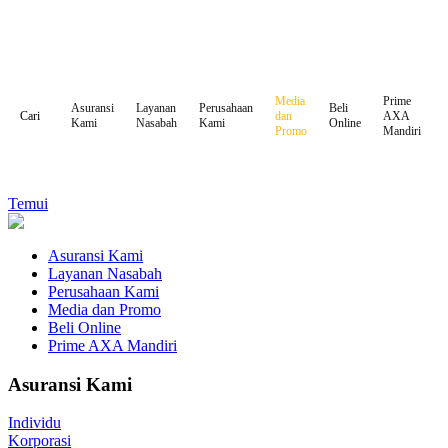
Media
Prime
Asuransi
Layanan
Perusahaan
Beli
dan
AXA
Cari
Kami
Nasabah
Kami
Online
Promo
Mandiri
Temui
Asuransi Kami
Layanan Nasabah
Perusahaan Kami
Media dan Promo
Beli Online
Prime AXA Mandiri
Asuransi Kami
Individu
Korporasi