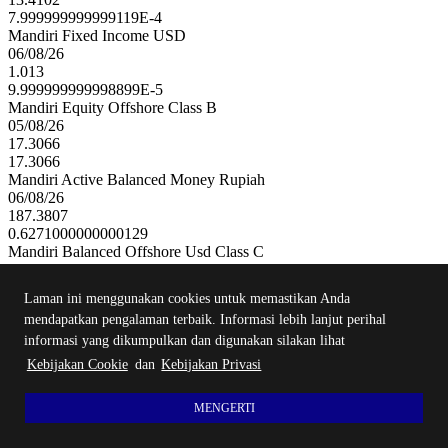
7.999999999999119E-4
Mandiri Fixed Income USD
06/08/26
1.013
9.999999999998899E-5
Mandiri Equity Offshore Class B
05/08/26
17.3066
17.3066
Mandiri Active Balanced Money Rupiah
06/08/26
187.3807
0.6271000000000129
Mandiri Balanced Offshore Usd Class C
05/08/26
12.9746
Laman ini menggunakan cookies untuk memastikan Anda
12.9746
mendapatkan pengalaman terbaik. Informasi lebih lanjut perihal
Mandiri Equity Offshore USD
informasi yang dikumpulkan dan digunakan silakan lihat
05/08/26
19.7323
Kebijakan Cookie
dan
Kebijakan Privasi
19.7323
Mandiri Amanah Pendapatan Tetap Syariah
MENGERTI
06/08/26
137.3745