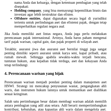
nama Anda dan keluarga, dengan ketentuan pembagian yang telah
disepakati.
Holding company
, yang bisa memayungi kepemilikan bisnis dan
investasi agar lebih terstruktur dan efisien.
Offshore entities
, dapat digunakan secara legal di yurisdiksi
tertentu untuk perlindungan aset dan efisiensi pajak, dengan tetap
memperhatikan regulasi negara asal.
Jika Anda memiliki aset lintas negara, Anda juga perlu melakukan
perencanaan pajak internasional. Artinya, Anda harus paham mengenai
tarif pajak warisan, capital gain, dan pajak properti di wilayah aset.
Terakhir, asuransi jiwa dan asuransi aset bernilai tinggi juga sangat
penting dimiliki seperti asuransi untuk karya seni, kapal pribadi, atau
rumah mewah. Sehingga apabila sewaktu-waktu terjadi bencana,
tuntutan hukum, atau kejadian tidak terduga, aset dan kekayaan Anda
tetap terlindungi.
4. Perencanaan warisan yang bijak
Perencanaan warisan menjadi pondasi penting dalam manajemen aset
HNWI. Strategi ini mencakup penyusunan wasiat, pengangkatan ahli
waris, dan instrumen hukum lainnya untuk memastikan aset dialihkan
sesuai keinginan.
Salah satu pertimbangan besar dalam membagi warisan adalah memilih
antara pembagian yang adil atau setara. Adil berarti mempertimbangkan
kontribusi, kebutuhan, atau kapasitas ahli waris dalam mengelola aset.