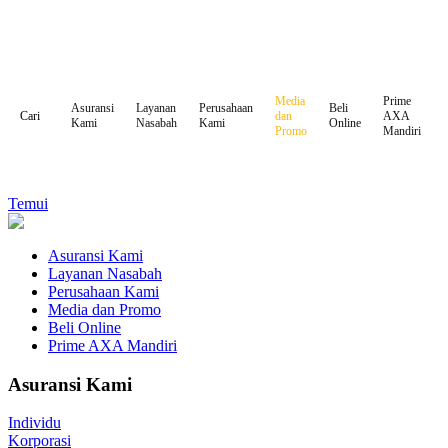
Media
Prime
Asuransi
Layanan
Perusahaan
Beli
dan
AXA
Cari
Kami
Nasabah
Kami
Online
Promo
Mandiri
Temui
Asuransi Kami
Layanan Nasabah
Perusahaan Kami
Media dan Promo
Beli Online
Prime AXA Mandiri
Asuransi Kami
Individu
Korporasi