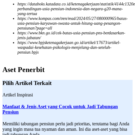
https://databoks.katadata.co.id/ketenagakerjaan/statistik/4144c1320
perbandingan-usia-pensiun-indonesia-dan-negara-g20-mana-
yang-tertua
https://www.kompas.com/tren/read/2024/05/27/080000965/batas-
usia-pensiun-karyawan-swasta-untuk-hitung-uang-pesangon-
pensiunan?page=all
https://www.bkn.go.id/cek-batas-usia-pensiun-pns-berdasarkan-
jenis-jabatan/
https://www.bpjsketenagakerjaan.go.id/artikel/17673/artikel-
waspadai-kesehatan-psikologis-menjelang-dan-setelah-
pensiun.bpjs
Aset Penerbit
Pilih Artikel Terkait
Artikel Inspirasi
Manfaat & Jenis Aset yang Cocok untuk Jadi Tabungan
Pensiun
Memiliki tabungan pensiun perlu jadi prioritas, terutama bagi Anda
yang ingin masa tua nyaman dan aman. Ini dia aset-aset yang bisa
jadi tabungan Anda.