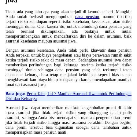
jiwa
Tidak ada yang tahu apa yang akan terjadi di kemudian hari. Mungkin
Anda sudah berhasil mengumpulkan
dana pensiun
, namun tiba-tiba
terjadi risiko kehidupan seperti risiko kesehatan, kecelakaan, atau risiko
meninggal dunia. Oleh karena itu, untuk melindungi dana pensiun yang
telah berhasil dikumpulkan, ada baiknya untuk mulai
mempertimbangkan untuk mendaftarkan diri ke dalam asuransi, baik
asuransi kesehatan maupun asuransi jiwa.
Dengan asuransi kesehatan, Anda tidak perlu khawatir dana pensiun
Anda terpakai untuk biaya pengobatan atau biaya perawatan rumah sakit
ketika terjadi risiko sakit di masa depan. Sedangkan asuransi jiwa dapat
memberikan perlindungan bagi keluarga tercinta ketika terjadi risiko
meninggal dunia sehingga dana pensiun yang telah terkumpul tetap
aman dan keluarga bisa tetap menjalani kehidupan seperti biasa tanpa
mengkhawatirkan biaya hidup kedepannya karena mendapatkan manfaat
tunai dari asuransi jiwa.
Baca juga:
Perlu Tahu, Ini 7 Manfaat Asuransi Jiwa untuk Perlindungan
Diri dan Keluarga
Asuransi jiwa dapat memberikan manfaat pengembalian premi di akhir
masa asuransi jika tidak terjadi risiko yang ditanggung dalam polis
asuransi, sehingga Anda bisa mendapatkan manfaat pengembalian premi
jika tidak terjadi risiko hingga masa asuransi berakhir. Dengan begitu,
dana premi tersebut bisa digunakan sebagai dana tambahan untuk
mempersiapkan masa pensiun nanti.