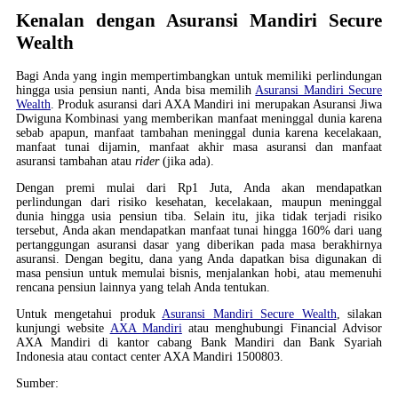
Kenalan dengan Asuransi Mandiri Secure
Wealth
Bagi Anda yang ingin mempertimbangkan untuk memiliki perlindungan
hingga usia pensiun nanti, Anda bisa memilih
Asuransi Mandiri Secure
Wealth
. Produk asuransi dari AXA Mandiri ini merupakan Asuransi Jiwa
Dwiguna Kombinasi yang memberikan manfaat meninggal dunia karena
sebab apapun, manfaat tambahan meninggal dunia karena kecelakaan,
manfaat tunai dijamin, manfaat akhir masa asuransi dan manfaat
asuransi tambahan atau
rider
(jika ada).
Dengan premi mulai dari Rp1 Juta, Anda akan mendapatkan
perlindungan dari risiko kesehatan, kecelakaan, maupun meninggal
dunia hingga usia pensiun tiba. Selain itu, jika tidak terjadi risiko
tersebut, Anda akan mendapatkan manfaat tunai hingga 160% dari uang
pertanggungan asuransi dasar yang diberikan pada masa berakhirnya
asuransi. Dengan begitu, dana yang Anda dapatkan bisa digunakan di
masa pensiun untuk memulai bisnis, menjalankan hobi, atau memenuhi
rencana pensiun lainnya yang telah Anda tentukan.
Untuk mengetahui produk
Asuransi Mandiri Secure Wealth
, silakan
kunjungi website
AXA Mandiri
atau menghubungi Financial Advisor
AXA Mandiri di kantor cabang Bank Mandiri dan Bank Syariah
Indonesia atau contact center AXA Mandiri 1500803.
Sumber: