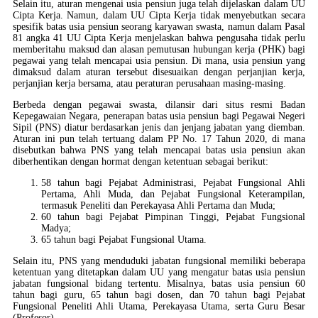
Selain itu, aturan mengenai usia pensiun juga telah dijelaskan dalam UU
Cipta Kerja. Namun, dalam UU Cipta Kerja tidak menyebutkan secara
spesifik batas usia pensiun seorang karyawan swasta, namun dalam Pasal
81 angka 41 UU Cipta Kerja menjelaskan bahwa pengusaha tidak perlu
memberitahu maksud dan alasan pemutusan hubungan kerja (PHK) bagi
pegawai yang telah mencapai usia pensiun. Di mana, usia pensiun yang
dimaksud dalam aturan tersebut disesuaikan dengan perjanjian kerja,
perjanjian kerja bersama, atau peraturan perusahaan masing-masing.
Berbeda dengan pegawai swasta, dilansir dari situs resmi Badan
Kepegawaian Negara, penerapan batas usia pensiun bagi Pegawai Negeri
Sipil (PNS) diatur berdasarkan jenis dan jenjang jabatan yang diemban.
Aturan ini pun telah tertuang dalam PP No. 17 Tahun 2020, di mana
disebutkan bahwa PNS yang telah mencapai batas usia pensiun akan
diberhentikan dengan hormat dengan ketentuan sebagai berikut:
58 tahun bagi Pejabat Administrasi, Pejabat Fungsional Ahli
Pertama, Ahli Muda, dan Pejabat Fungsional Keterampilan,
termasuk Peneliti dan Perekayasa Ahli Pertama dan Muda;
60 tahun bagi Pejabat Pimpinan Tinggi, Pejabat Fungsional
Madya;
65 tahun bagi Pejabat Fungsional Utama.
Selain itu, PNS yang menduduki jabatan fungsional memiliki beberapa
ketentuan yang ditetapkan dalam UU yang mengatur batas usia pensiun
jabatan fungsional bidang tertentu. Misalnya, batas usia pensiun 60
tahun bagi guru, 65 tahun bagi dosen, dan 70 tahun bagi Pejabat
Fungsional Peneliti Ahli Utama, Perekayasa Utama, serta Guru Besar
(Profesor).