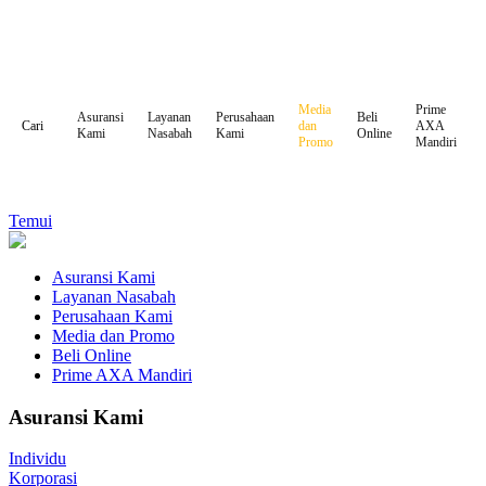
Media
Prime
Asuransi
Layanan
Perusahaan
Beli
dan
AXA
Cari
Kami
Nasabah
Kami
Online
Promo
Mandiri
Temui
Asuransi Kami
Layanan Nasabah
Perusahaan Kami
Media dan Promo
Beli Online
Prime AXA Mandiri
Asuransi Kami
Individu
Korporasi