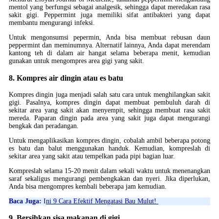
mentol yang berfungsi sebagai analgesik, sehingga dapat meredakan rasa
sakit gigi. Peppermint juga memiliki sifat antibakteri yang dapat
membantu mengurangi infeksi.
Untuk mengonsumsi pepermin, Anda bisa membuat rebusan daun
peppermint dan meminumnya. Alternatif lainnya, Anda dapat merendam
kantong teh di dalam air hangat selama beberapa menit, kemudian
gunakan untuk mengompres area gigi yang sakit.
8. Kompres air dingin atau es batu
Kompres dingin juga menjadi salah satu cara untuk menghilangkan sakit
gigi. Pasalnya, kompres dingin dapat membuat pembuluh darah di
sekitar area yang sakit akan menyempit, sehingga membuat rasa sakit
mereda. Paparan dingin pada area yang sakit juga dapat mengurangi
bengkak dan peradangan.
Untuk mengaplikasikan kompres dingin, cobalah ambil beberapa potong
es batu dan balut menggunakan handuk. Kemudian, kompreslah di
sekitar area yang sakit atau tempelkan pada pipi bagian luar.
Kompreslah selama 15-20 menit dalam sekali waktu untuk menenangkan
saraf sekaligus mengurangi pembengkakan dan nyeri. Jika diperlukan,
Anda bisa mengompres kembali beberapa jam kemudian.
Baca Juga:
I
ni 9 Cara Efektif Mengatasi Bau Mulut!
9. Bersihkan sisa makanan di gigi