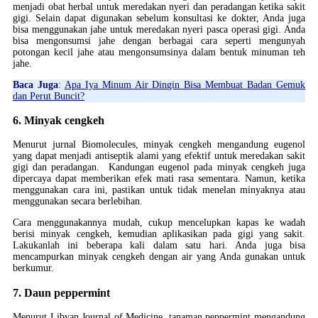
menjadi obat herbal untuk meredakan nyeri dan peradangan ketika sakit
gigi. Selain dapat digunakan sebelum konsultasi ke dokter, Anda juga
bisa menggunakan jahe untuk meredakan nyeri pasca operasi gigi. Anda
bisa mengonsumsi jahe dengan berbagai cara seperti mengunyah
potongan kecil jahe atau mengonsumsinya dalam bentuk minuman teh
jahe.
Baca Juga
:
Apa Iya Minum Air Dingin Bisa Membuat Badan Gemuk
dan Perut Buncit?
6. Minyak cengkeh
Menurut jurnal Biomolecules, minyak cengkeh mengandung eugenol
yang dapat menjadi antiseptik alami yang efektif untuk meredakan sakit
gigi dan peradangan. Kandungan eugenol pada minyak cengkeh juga
dipercaya dapat memberikan efek mati rasa sementara. Namun, ketika
menggunakan cara ini, pastikan untuk tidak menelan minyaknya atau
menggunakan secara berlebihan.
Cara menggunakannya mudah, cukup mencelupkan kapas ke wadah
berisi minyak cengkeh, kemudian aplikasikan pada gigi yang sakit.
Lakukanlah ini beberapa kali dalam satu hari. Anda juga bisa
mencampurkan minyak cengkeh dengan air yang Anda gunakan untuk
berkumur.
7. Daun peppermint
Menurut Libyan Journal of Medicine, tanaman peppermint mengandung