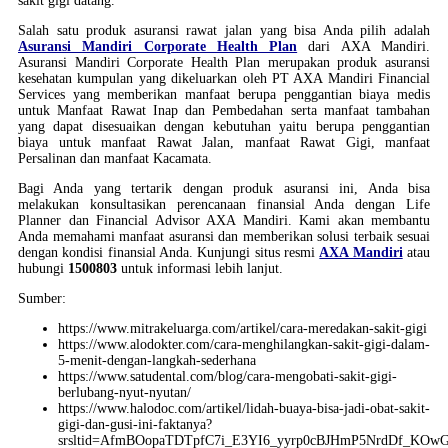
sakit gigi datang.
Salah satu produk asuransi rawat jalan yang bisa Anda pilih adalah
Asuransi Mandiri Corporate Health Plan
dari AXA Mandiri.
Asuransi Mandiri Corporate Health Plan merupakan produk asuransi
kesehatan kumpulan yang dikeluarkan oleh PT AXA Mandiri Financial
Services yang memberikan manfaat berupa penggantian biaya medis
untuk Manfaat Rawat Inap dan Pembedahan serta manfaat tambahan
yang dapat disesuaikan dengan kebutuhan yaitu berupa penggantian
biaya untuk manfaat Rawat Jalan, manfaat Rawat Gigi, manfaat
Persalinan dan manfaat Kacamata.
Bagi Anda yang tertarik dengan produk asuransi ini, Anda bisa
melakukan konsultasikan perencanaan finansial Anda dengan Life
Planner dan Financial Advisor AXA Mandiri. Kami akan membantu
Anda memahami manfaat asuransi dan memberikan solusi terbaik sesuai
dengan kondisi finansial Anda. Kunjungi situs resmi
AXA Mandiri
atau
hubungi
1500803
untuk informasi lebih lanjut.
Sumber:
https://www.mitrakeluarga.com/artikel/cara-meredakan-sakit-gigi
https://www.alodokter.com/cara-menghilangkan-sakit-gigi-dalam-
5-menit-dengan-langkah-sederhana
https://www.satudental.com/blog/cara-mengobati-sakit-gigi-
berlubang-nyut-nyutan/
https://www.halodoc.com/artikel/lidah-buaya-bisa-jadi-obat-sakit-
gigi-dan-gusi-ini-faktanya?
srsltid=AfmBOopaTDTpfC7i_E3YI6_yyrp0cBJHmP5NrdDf_KOwG