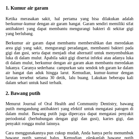
1. Kumur air garam
Ketika merasakan sakit, hal pertama yang bisa dilakukan adalah
berkumur-kumur dengan air garam hangat. Garam sendiri memiliki sifat
antibakteri yang dapat membantu mengurangi bakteri di sekitar gigi
yang berlubang.
Berkumur air garam dapat membantu membersihkan dan meredakan
area gigi yang sakit, mengurangi peradangan, membasmi bakteri pada
gigi dan gusi, serta dapat menjadi obat alternatif untuk menyembuhkan
luka di dalam mulut. Apabila sakit gigi disertai infeksi atau adanya luka
di dalam mulut, berkumur dengan air garam akan membantu meredakan
lukanya. Caranya sederhana: campurkan satu sendok teh garam ke dalam
air hangat dan aduk hingga larut. Kemudian, kumur-kumur dengan
larutan tersebut selama 30 detik, lalu buang. Lakukan beberapa kali
dalam sehari untuk hasil terbaik.
2. Bawang putih
Menurut Journal of Oral Health and Community Dentistry, bawang
putih mengandung antibakteri yang efektif untuk mengatasi patogen di
dalam mulut. Bawang putih juga dipercaya dapat mengatasi penyakit
periodontal (berhubungan dengan gigi dan gusi), karies gigi, dan
penyakit rongga mulut lainnya.
Cara menggunakannya pun cukup mudah, Anda hanya perlu menumbuk
bawang putih sampai halus. Kemudian, oleskanlah bawang putih