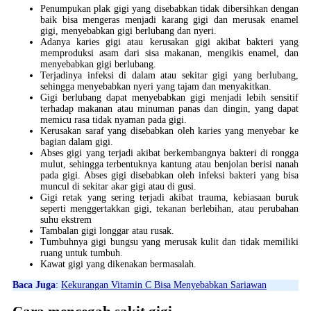
Penumpukan plak gigi yang disebabkan tidak dibersihkan dengan
baik bisa mengeras menjadi karang gigi dan merusak enamel
gigi, menyebabkan gigi berlubang dan nyeri.
Adanya karies gigi atau kerusakan gigi akibat bakteri yang
memproduksi asam dari sisa makanan, mengikis enamel, dan
menyebabkan gigi berlubang.
Terjadinya infeksi di dalam atau sekitar gigi yang berlubang,
sehingga menyebabkan nyeri yang tajam dan menyakitkan.
Gigi berlubang dapat menyebabkan gigi menjadi lebih sensitif
terhadap makanan atau minuman panas dan dingin, yang dapat
memicu rasa tidak nyaman pada gigi.
Kerusakan saraf yang disebabkan oleh karies yang menyebar ke
bagian dalam gigi.
Abses gigi yang terjadi akibat berkembangnya bakteri di rongga
mulut, sehingga terbentuknya kantung atau benjolan berisi nanah
pada gigi. Abses gigi disebabkan oleh infeksi bakteri yang bisa
muncul di sekitar akar gigi atau di gusi.
Gigi retak yang sering terjadi akibat trauma, kebiasaan buruk
seperti menggertakkan gigi, tekanan berlebihan, atau perubahan
suhu ekstrem
Tambalan gigi longgar atau rusak.
Tumbuhnya gigi bungsu yang merusak kulit dan tidak memiliki
ruang untuk tumbuh.
Kawat gigi yang dikenakan bermasalah.
Baca Juga
:
Kekurangan Vitamin C Bisa Menyebabkan Sariawan