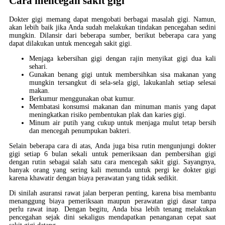
Cara mencegah sakit gigi
Dokter gigi memang dapat mengobati berbagai masalah gigi. Namun,
akan lebih baik jika Anda sudah melakukan tindakan pencegahan sedini
mungkin. Dilansir dari beberapa sumber, berikut beberapa cara yang
dapat dilakukan untuk mencegah sakit gigi.
Menjaga kebersihan gigi dengan rajin menyikat gigi dua kali
sehari.
Gunakan benang gigi untuk membersihkan sisa makanan yang
mungkin tersangkut di sela-sela gigi, lakukanlah setiap selesai
makan.
Berkumur menggunakan obat kumur.
Membatasi konsumsi makanan dan minuman manis yang dapat
meningkatkan risiko pembentukan plak dan karies gigi.
Minum air putih yang cukup untuk menjaga mulut tetap bersih
dan mencegah penumpukan bakteri.
Selain beberapa cara di atas, Anda juga bisa rutin mengunjungi dokter
gigi setiap 6 bulan sekali untuk pemeriksaan dan pembersihan gigi
dengan rutin sebagai salah satu cara mencegah sakit gigi. Sayangnya,
banyak orang yang sering kali menunda untuk pergi ke dokter gigi
karena khawatir dengan biaya perawatan yang tidak sedikit.
Di sinilah asuransi rawat jalan berperan penting, karena bisa membantu
menanggung biaya pemeriksaan maupun perawatan gigi dasar tanpa
perlu rawat inap. Dengan begitu, Anda bisa lebih tenang melakukan
pencegahan sejak dini sekaligus mendapatkan penanganan cepat saat