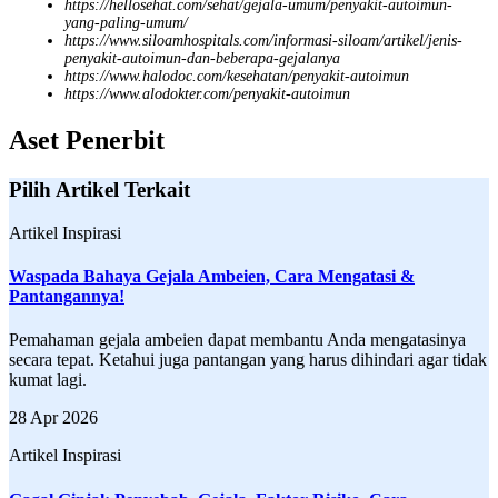
https://hellosehat.com/sehat/gejala-umum/penyakit-autoimun-
yang-paling-umum/
https://www.siloamhospitals.com/informasi-siloam/artikel/jenis-
penyakit-autoimun-dan-beberapa-gejalanya
https://www.halodoc.com/kesehatan/penyakit-autoimun
https://www.alodokter.com/penyakit-autoimun
Aset Penerbit
Pilih Artikel Terkait
Artikel Inspirasi
Waspada Bahaya Gejala Ambeien, Cara Mengatasi &
Pantangannya!
Pemahaman gejala ambeien dapat membantu Anda mengatasinya
secara tepat. Ketahui juga pantangan yang harus dihindari agar tidak
kumat lagi.
28 Apr 2026
Artikel Inspirasi