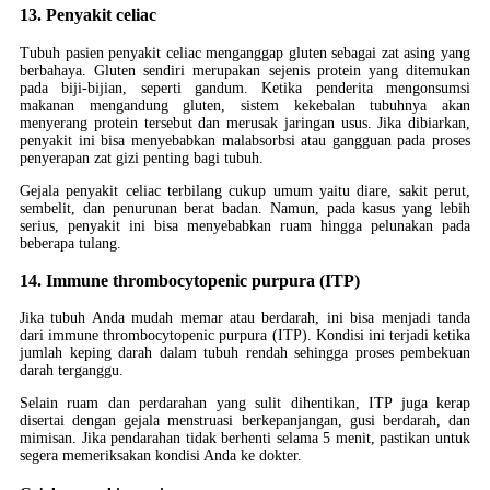
13. Penyakit celiac
Tubuh pasien penyakit celiac menganggap gluten sebagai zat asing yang
berbahaya. Gluten sendiri merupakan sejenis protein yang ditemukan
pada biji-bijian, seperti gandum. Ketika penderita mengonsumsi
makanan mengandung gluten, sistem kekebalan tubuhnya akan
menyerang protein tersebut dan merusak jaringan usus. Jika dibiarkan,
penyakit ini bisa menyebabkan malabsorbsi atau gangguan pada proses
penyerapan zat gizi penting bagi tubuh.
Gejala penyakit celiac terbilang cukup umum yaitu diare, sakit perut,
sembelit, dan penurunan berat badan. Namun, pada kasus yang lebih
serius, penyakit ini bisa menyebabkan ruam hingga pelunakan pada
beberapa tulang.
14. Immune thrombocytopenic purpura (ITP)
Jika tubuh Anda mudah memar atau berdarah, ini bisa menjadi tanda
dari immune thrombocytopenic purpura (ITP). Kondisi ini terjadi ketika
jumlah keping darah dalam tubuh rendah sehingga proses pembekuan
darah terganggu.
Selain ruam dan perdarahan yang sulit dihentikan, ITP juga kerap
disertai dengan gejala menstruasi berkepanjangan, gusi berdarah, dan
mimisan. Jika pendarahan tidak berhenti selama 5 menit, pastikan untuk
segera memeriksakan kondisi Anda ke dokter.