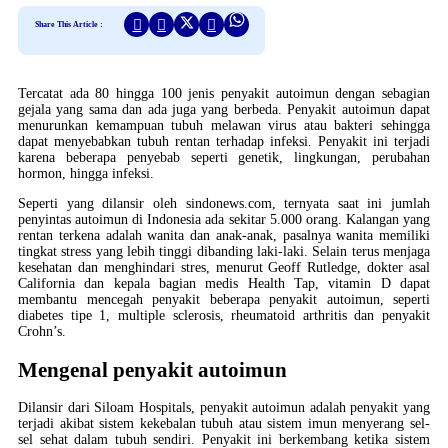
Share This Article :
Tercatat ada 80 hingga 100 jenis penyakit autoimun dengan sebagian
gejala yang sama dan ada juga yang berbeda. Penyakit autoimun dapat
menurunkan kemampuan tubuh melawan virus atau bakteri sehingga
dapat menyebabkan tubuh rentan terhadap infeksi. Penyakit ini terjadi
karena beberapa penyebab seperti genetik, lingkungan, perubahan
hormon, hingga infeksi.
Seperti yang dilansir oleh sindonews.com, ternyata saat ini jumlah
penyintas autoimun di Indonesia ada sekitar 5.000 orang. Kalangan yang
rentan terkena adalah wanita dan anak-anak, pasalnya wanita memiliki
tingkat stress yang lebih tinggi dibanding laki-laki. Selain terus menjaga
kesehatan dan menghindari stres, menurut Geoff Rutledge, dokter asal
California dan kepala bagian medis Health Tap, vitamin D dapat
membantu mencegah penyakit beberapa penyakit autoimun, seperti
diabetes tipe 1, multiple sclerosis, rheumatoid arthritis dan penyakit
Crohn’s.
Mengenal penyakit autoimun
Dilansir dari Siloam Hospitals, penyakit autoimun adalah penyakit yang
terjadi akibat sistem kekebalan tubuh atau sistem imun menyerang sel-
sel sehat dalam tubuh sendiri. Penyakit ini berkembang ketika sistem