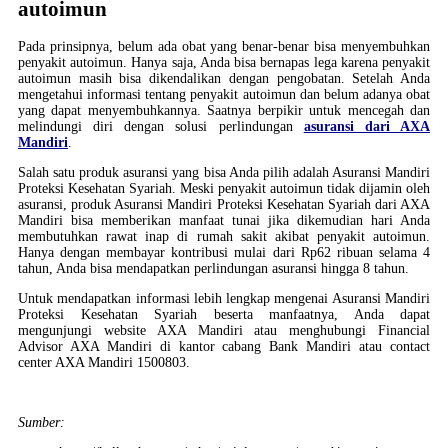
autoimun
Pada prinsipnya, belum ada obat yang benar-benar bisa menyembuhkan
penyakit autoimun. Hanya saja, Anda bisa bernapas lega karena penyakit
autoimun masih bisa dikendalikan dengan pengobatan. Setelah Anda
mengetahui informasi tentang penyakit autoimun dan belum adanya obat
yang dapat menyembuhkannya. Saatnya berpikir untuk mencegah dan
melindungi diri dengan solusi perlindungan
asuransi dari AXA
Mandiri
.
Salah satu produk asuransi yang bisa Anda pilih adalah Asuransi Mandiri
Proteksi Kesehatan Syariah. Meski penyakit autoimun tidak dijamin oleh
asuransi, produk Asuransi Mandiri Proteksi Kesehatan Syariah dari AXA
Mandiri bisa memberikan manfaat tunai jika dikemudian hari Anda
membutuhkan rawat inap di rumah sakit akibat penyakit autoimun.
Hanya dengan membayar kontribusi mulai dari Rp62 ribuan selama 4
tahun, Anda bisa mendapatkan perlindungan asuransi hingga 8 tahun.
Untuk mendapatkan informasi lebih lengkap mengenai Asuransi Mandiri
Proteksi Kesehatan Syariah beserta manfaatnya, Anda dapat
mengunjungi website AXA Mandiri atau menghubungi Financial
Advisor AXA Mandiri di kantor cabang Bank Mandiri atau contact
center AXA Mandiri 1500803.
Sumber: