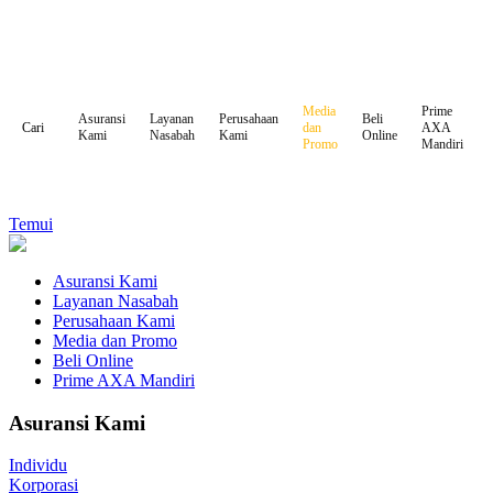
Media
Prime
Asuransi
Layanan
Perusahaan
Beli
dan
AXA
Cari
Kami
Nasabah
Kami
Online
Promo
Mandiri
Temui
Asuransi Kami
Layanan Nasabah
Perusahaan Kami
Media dan Promo
Beli Online
Prime AXA Mandiri
Asuransi Kami
Individu
Korporasi