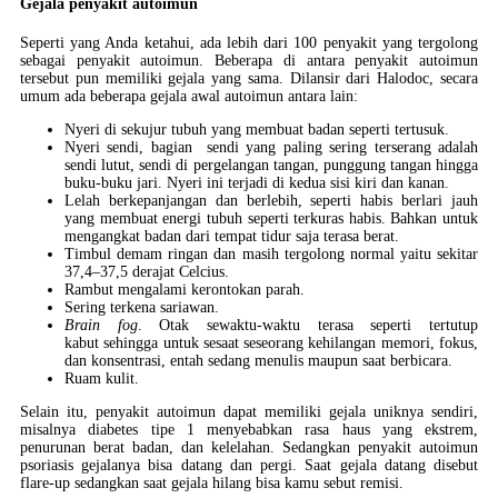
Gejala penyakit autoimun
Seperti yang Anda ketahui, ada lebih dari 100 penyakit yang tergolong
sebagai penyakit autoimun. Beberapa di antara penyakit autoimun
tersebut pun memiliki gejala yang sama. Dilansir dari Halodoc, secara
umum ada beberapa gejala awal autoimun antara lain:
Nyeri di sekujur tubuh yang membuat badan seperti tertusuk.
Nyeri sendi, bagian sendi yang paling sering terserang adalah
sendi lutut, sendi di pergelangan tangan, punggung tangan hingga
buku-buku jari. Nyeri ini terjadi di kedua sisi kiri dan kanan.
Lelah berkepanjangan dan berlebih, seperti habis berlari jauh
yang membuat energi tubuh seperti terkuras habis. Bahkan untuk
mengangkat badan dari tempat tidur saja terasa berat.
Timbul demam ringan dan masih tergolong normal yaitu sekitar
37,4–37,5 derajat Celcius.
Rambut mengalami kerontokan parah.
Sering terkena sariawan.
Brain fog
. Otak sewaktu-waktu terasa seperti tertutup
kabut sehingga untuk sesaat seseorang kehilangan memori, fokus,
dan konsentrasi, entah sedang menulis maupun saat berbicara.
Ruam kulit.
Selain itu, penyakit autoimun dapat memiliki gejala uniknya sendiri,
misalnya diabetes tipe 1 menyebabkan rasa haus yang ekstrem,
penurunan berat badan, dan kelelahan. Sedangkan penyakit autoimun
psoriasis gejalanya bisa datang dan pergi. Saat gejala datang disebut
flare-up sedangkan saat gejala hilang bisa kamu sebut remisi.