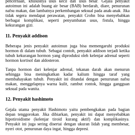
pencernaan, khususnya usus kecil dan usus besar. Gejala penyakit
autoimun ini adalah buang air besar (BAB) berdarah, diare, penurunan
nafsu makan, dan lambatnya perkembangan seksual pada anak-anak. Jika
tidak segera mendapat perawatan, penyakit Crohn bisa menyebabkan
berbagai komplikasi, seperti penyumbatan usus, fistula, hingga
kekurangan gizi.
11. Penyakit addison
Beberapa jenis penyakit autoimun juga bisa memengaruhi produksi
hormon di dalam tubuh. Sebagai contoh, penyakit addison terjadi ketika
tubuh kekurangan hormon yang diproduksi oleh kelenjar adrenal seperti
hormon kortisol dan aldosteron.
Tanpa hormon dari kelenjar adrenal, tekanan darah akan menurun
sehingga bisa meningkatkan kadar kalium hingga taraf yang
membahayakan tubuh. Penyakit ini ditandai dengan penurunan nafsu
makan, menggelapnya warna kulit, rambut rontok, hingga gangguan
seksual pada wanita.
12. Penyakit hashimoto
Gejala utama penyakit Hashimoto yaitu pembengkakan pada bagian
depan tenggorokan. Jika dibiarkan, penyakit ini dapat menyebabkan
hipotiroidisme (kelenjar tiroid kurang aktif) dan komplikasinya.
Penyakit ini juga sering disertai dengan ukuran lidah yang membesar,
nyeri otot, penurunan daya ingat, hingga depresi.