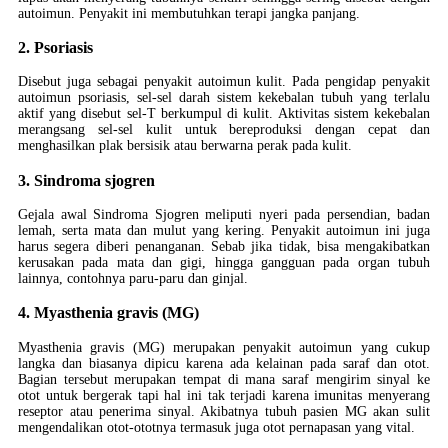
autoimun. Penyakit ini membutuhkan terapi jangka panjang.
2. Psoriasis
Disebut juga sebagai penyakit autoimun kulit. Pada pengidap penyakit
autoimun psoriasis, sel-sel darah sistem kekebalan tubuh yang terlalu
aktif yang disebut sel-T berkumpul di kulit. Aktivitas sistem kekebalan
merangsang sel-sel kulit untuk bereproduksi dengan cepat dan
menghasilkan plak bersisik atau berwarna perak pada kulit.
3. Sindroma sjogren
Gejala awal Sindroma Sjogren meliputi nyeri pada persendian, badan
lemah, serta mata dan mulut yang kering. Penyakit autoimun ini juga
harus segera diberi penanganan. Sebab jika tidak, bisa mengakibatkan
kerusakan pada mata dan gigi, hingga gangguan pada organ tubuh
lainnya, contohnya paru-paru dan ginjal.
4. Myasthenia gravis (MG)
Myasthenia gravis (MG) merupakan penyakit autoimun yang cukup
langka dan biasanya dipicu karena ada kelainan pada saraf dan otot.
Bagian tersebut merupakan tempat di mana saraf mengirim sinyal ke
otot untuk bergerak tapi hal ini tak terjadi karena imunitas menyerang
reseptor atau penerima sinyal. Akibatnya tubuh pasien MG akan sulit
mengendalikan otot-ototnya termasuk juga otot pernapasan yang vital.