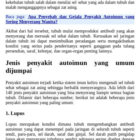
kekebalan tubuh salah dalam menilai sel sehat yang ada dalam tubuh dan
malah menganggapnya sebagai zat asing.
Baca juga:
Apa Penyebab dan Gejala Penyakit Autoimun yang
Sering Menyerang Wanita?
Akibat dari hal tersebut, tubuh mulai memproduksi antibodi yang akan
menyerang dan merusak sel sehat dalam tubuh. Kerusakan sel jaringan
dalam tubuh ini dapat menimbulkan peradangan serta mengakibatkan
kondisi yang serius pada penderitanya seperti gangguan pada tulang
persendian, saraf, kelenjar, dan organ-organ penting lainnya.
Jenis penyakit autoimun yang umum
dijumpai
Penyakit autoimun terjadi ketika sistem imun keliru mengenali sel tubuh
sehat sebagai zat asing sehingga berbalik menyerangnya. Ada lebih dari
140 jenis penyakit autoimun yang bisa menyerang hampir semua bagian
tubuh. Dilansir dari beberapa sumber, berikut ini adalah beberapa jenis
penyakit autoimun yang paling umum:
1. Lupus
Lupus merupakan kondisi dimana tubuh mengembangkan antibodi
autoimun yang dapat menempel pada jaringan di seluruh tubuh seperti
sendi, paru-paru, sel darah, saraf dan ginjal. Sel darah putih pengidap
lupus akan menyerang tubuhnya sendiri sehingga sering disebut dengan