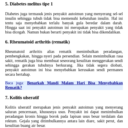
5. Diabetes melitus tipe 1
Diabetes juga termasuk jenis penyakit autoimun yang menyerang sel-sel
insulin sehingga tubuh tidak bisa memenuhi kebutuhan insulin. Hal ini
tentu saja menyebabkan terlalu banyak gula beredar dalam darah.
Hingga saat ini penyakit autoimun ini merupakan penyakit yang tidak
bisa dicegah. Namun bukan berarti penyakit ini tidak bisa dikendalikan.
6. Rheumatoid arthritis (rematik)
Rheumatoid arthritis alias rematik menimbulkan peradangan,
pembengkakan, hingga nyeri pada persendian. Selain menimbulkan rasa
sakit, rematik juga bisa membuat seseorang kesulitan menggerakan sendi
sehingga gerakan tubuhnya berkurang. Jika tidak segera diobati,
penyakit autoimun ini bisa menyebabkan kerusakan sendi permanen
secara bertahap.
Baca juga:
Benarkah Mandi Malam Hari Bisa Menyebabkan
Rematik?
7. Kolitis ulseratif
Kolitis ulseratif merupakan jenis penyakit autoimun yang menyerang
saluran pencernaan, khususnya usus. Penyakit ini dapat menimbulkan
peradangan kronis hingga borok pada lapisan usus besar terdalam dan
rektum. Gejala yang ditimbulkannya antara lain diare, sakit perut, dan
kesulitan buang air besar.