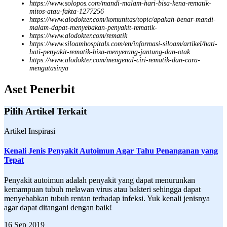
https://www.solopos.com/mandi-malam-hari-bisa-kena-rematik-
mitos-atau-fakta-1277256
https://www.alodokter.com/komunitas/topic/apakah-benar-mandi-
malam-dapat-menyebakan-penyakit-rematik-
https://www.alodokter.com/rematik
https://www.siloamhospitals.com/en/informasi-siloam/artikel/hati-
hati-penyakit-rematik-bisa-menyerang-jantung-dan-otak
https://www.alodokter.com/mengenal-ciri-rematik-dan-cara-
mengatasinya
Aset Penerbit
Pilih Artikel Terkait
Artikel Inspirasi
Kenali Jenis Penyakit Autoimun Agar Tahu Penanganan yang
Tepat
Penyakit autoimun adalah penyakit yang dapat menurunkan
kemampuan tubuh melawan virus atau bakteri sehingga dapat
menyebabkan tubuh rentan terhadap infeksi. Yuk kenali jenisnya
agar dapat ditangani dengan baik!
16 Sep 2019