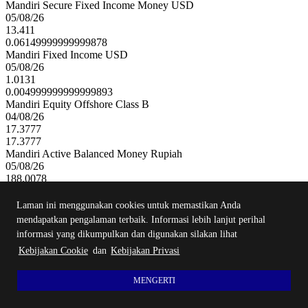
Mandiri Secure Fixed Income Money USD
05/08/26
13.411
0.06149999999999878
Mandiri Fixed Income USD
05/08/26
1.0131
0.004999999999999893
Mandiri Equity Offshore Class B
04/08/26
17.3777
17.3777
Mandiri Active Balanced Money Rupiah
05/08/26
188.0078
0.05099999999998772
Mandiri Balanced Offshore Usd Class C
Laman ini menggunakan cookies untuk memastikan Anda
04/08/26
mendapatkan pengalaman terbaik. Informasi lebih lanjut perihal
12.9999
informasi yang dikumpulkan dan digunakan silakan lihat
12.9999
Kebijakan Cookie
dan
Kebijakan Privasi
Mandiri Equity Offshore USD
04/08/26
19.8133
MENGERTI
19.8133
Mandiri Amanah Pendapatan Tetap Syariah