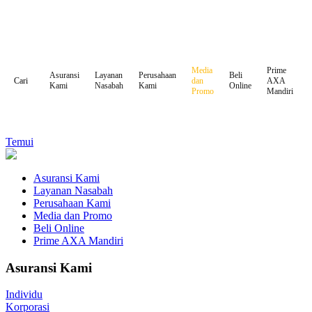
Media
Prime
Asuransi
Layanan
Perusahaan
Beli
dan
AXA
Cari
Kami
Nasabah
Kami
Online
Promo
Mandiri
Temui
Asuransi Kami
Layanan Nasabah
Perusahaan Kami
Media dan Promo
Beli Online
Prime AXA Mandiri
Asuransi Kami
Individu
Korporasi