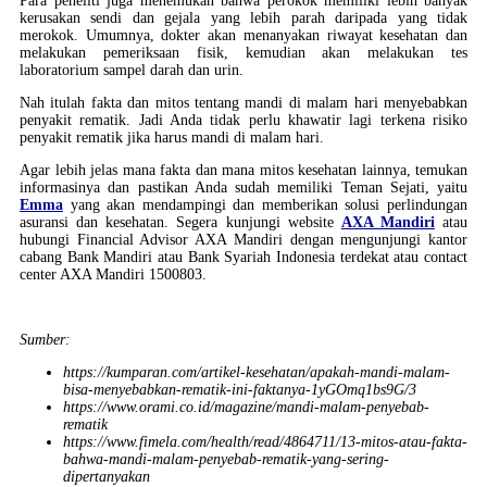
Para peneliti juga menemukan bahwa perokok memiliki lebih banyak
kerusakan sendi dan gejala yang lebih parah daripada yang tidak
merokok. Umumnya, dokter akan menanyakan riwayat kesehatan dan
melakukan pemeriksaan fisik, kemudian akan melakukan tes
laboratorium sampel darah dan urin.
Nah itulah fakta dan mitos tentang mandi di malam hari menyebabkan
penyakit rematik. Jadi Anda tidak perlu khawatir lagi terkena risiko
penyakit rematik jika harus mandi di malam hari.
Agar lebih jelas mana fakta dan mana mitos kesehatan lainnya, temukan
informasinya dan pastikan Anda sudah memiliki Teman Sejati, yaitu
Emma
yang akan mendampingi dan memberikan solusi perlindungan
asuransi dan kesehatan. Segera kunjungi website
AXA Mandiri
atau
hubungi Financial Advisor AXA Mandiri dengan mengunjungi kantor
cabang Bank Mandiri atau Bank Syariah Indonesia terdekat atau contact
center AXA Mandiri 1500803.
Sumber:
https://kumparan.com/artikel-kesehatan/apakah-mandi-malam-
bisa-menyebabkan-rematik-ini-faktanya-1yGOmq1bs9G/3
https://www.orami.co.id/magazine/mandi-malam-penyebab-
rematik
https://www.fimela.com/health/read/4864711/13-mitos-atau-fakta-
bahwa-mandi-malam-penyebab-rematik-yang-sering-
dipertanyakan