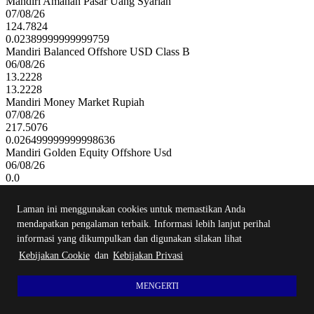
Mandiri Amanah Pasar Uang Syariah
07/08/26
124.7824
0.02389999999999759
Mandiri Balanced Offshore USD Class B
06/08/26
13.2228
13.2228
Mandiri Money Market Rupiah
07/08/26
217.5076
0.026499999999998636
Mandiri Golden Equity Offshore Usd
06/08/26
0.0
0.0
Mandiri Prime Equity Rupiah
Laman ini menggunakan cookies untuk memastikan Anda
07/08/26
mendapatkan pengalaman terbaik. Informasi lebih lanjut perihal
87.3906
informasi yang dikumpulkan dan digunakan silakan lihat
1.1844000000000108
Mandiri Protected Balanced Money Rupiah
Kebijakan Cookie
dan
Kebijakan Privasi
07/08/26
94.7016
MENGERTI
0.005799999999993588
Mandiri Excellent Equity Rupiah