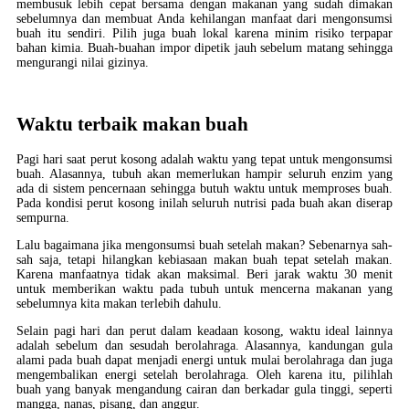
membusuk lebih cepat bersama dengan makanan yang sudah dimakan
sebelumnya dan membuat Anda kehilangan manfaat dari mengonsumsi
buah itu sendiri. Pilih juga buah lokal karena minim risiko terpapar
bahan kimia. Buah-buahan impor dipetik jauh sebelum matang sehingga
mengurangi nilai gizinya.
Waktu terbaik makan buah
Pagi hari saat perut kosong adalah waktu yang tepat untuk mengonsumsi
buah. Alasannya, tubuh akan memerlukan hampir seluruh enzim yang
ada di sistem pencernaan sehingga butuh waktu untuk memproses buah.
Pada kondisi perut kosong inilah seluruh nutrisi pada buah akan diserap
sempurna.
Lalu bagaimana jika mengonsumsi buah setelah makan? Sebenarnya sah-
sah saja, tetapi hilangkan kebiasaan makan buah tepat setelah makan.
Karena manfaatnya tidak akan maksimal. Beri jarak waktu 30 menit
untuk memberikan waktu pada tubuh untuk mencerna makanan yang
sebelumnya kita makan terlebih dahulu.
Selain pagi hari dan perut dalam keadaan kosong, waktu ideal lainnya
adalah sebelum dan sesudah berolahraga. Alasannya, kandungan gula
alami pada buah dapat menjadi energi untuk mulai berolahraga dan juga
mengembalikan energi setelah berolahraga. Oleh karena itu, pilihlah
buah yang banyak mengandung cairan dan berkadar gula tinggi, seperti
mangga, nanas, pisang, dan anggur.