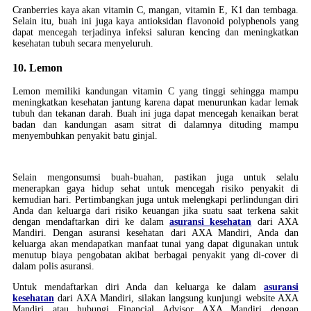
Cranberries kaya akan vitamin C, mangan, vitamin E, K1 dan tembaga.
Selain itu, buah ini juga kaya antioksidan flavonoid polyphenols yang
dapat mencegah terjadinya infeksi saluran kencing dan meningkatkan
kesehatan tubuh secara menyeluruh.
10. Lemon
Lemon memiliki kandungan vitamin C yang tinggi sehingga mampu
meningkatkan kesehatan jantung karena dapat menurunkan kadar lemak
tubuh dan tekanan darah. Buah ini juga dapat mencegah kenaikan berat
badan dan kandungan asam sitrat di dalamnya dituding mampu
menyembuhkan penyakit batu ginjal.
Selain mengonsumsi buah-buahan, pastikan juga untuk selalu
menerapkan gaya hidup sehat untuk mencegah risiko penyakit di
kemudian hari. Pertimbangkan juga untuk melengkapi perlindungan diri
Anda dan keluarga dari risiko keuangan jika suatu saat terkena sakit
dengan mendaftarkan diri ke dalam
asuransi kesehatan
dari AXA
Mandiri. Dengan asuransi kesehatan dari AXA Mandiri, Anda dan
keluarga akan mendapatkan manfaat tunai yang dapat digunakan untuk
menutup biaya pengobatan akibat berbagai penyakit yang di-cover di
dalam polis asuransi.
Untuk mendaftarkan diri Anda dan keluarga ke dalam
asuransi
kesehatan
dari AXA Mandiri, silakan langsung kunjungi website AXA
Mandiri atau hubungi Financial Advisor AXA Mandiri dengan