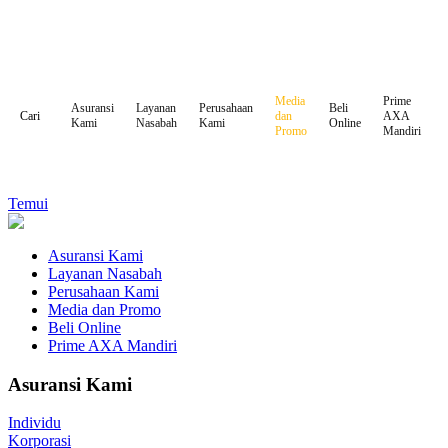
Media
Prime
Asuransi
Layanan
Perusahaan
Beli
dan
AXA
Cari
Kami
Nasabah
Kami
Online
Promo
Mandiri
Temui
Asuransi Kami
Layanan Nasabah
Perusahaan Kami
Media dan Promo
Beli Online
Prime AXA Mandiri
Asuransi Kami
Individu
Korporasi