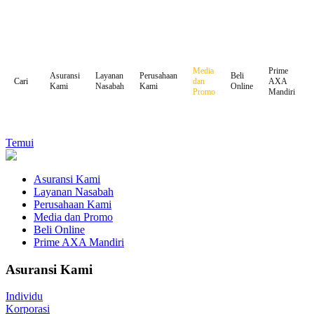
Media
Prime
Asuransi
Layanan
Perusahaan
Beli
dan
AXA
Cari
Kami
Nasabah
Kami
Online
Promo
Mandiri
Temui
Asuransi Kami
Layanan Nasabah
Perusahaan Kami
Media dan Promo
Beli Online
Prime AXA Mandiri
Asuransi Kami
Individu
Korporasi