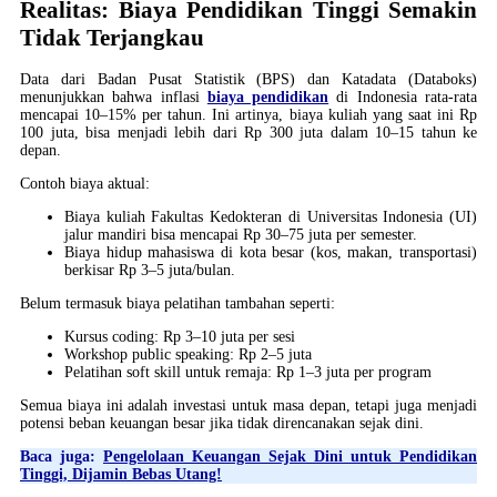
Realitas: Biaya Pendidikan Tinggi Semakin
Tidak Terjangkau
Data dari Badan Pusat Statistik (BPS) dan Katadata (Databoks)
menunjukkan bahwa inflasi
biaya pendidikan
di Indonesia rata-rata
mencapai 10–15% per tahun. Ini artinya, biaya kuliah yang saat ini Rp
100 juta, bisa menjadi lebih dari Rp 300 juta dalam 10–15 tahun ke
depan.
Contoh biaya aktual:
Biaya kuliah Fakultas Kedokteran di Universitas Indonesia (UI)
jalur mandiri bisa mencapai Rp 30–75 juta per semester.
Biaya hidup mahasiswa di kota besar (kos, makan, transportasi)
berkisar Rp 3–5 juta/bulan.
Belum termasuk biaya pelatihan tambahan seperti:
Kursus coding: Rp 3–10 juta per sesi
Workshop public speaking: Rp 2–5 juta
Pelatihan soft skill untuk remaja: Rp 1–3 juta per program
Semua biaya ini adalah investasi untuk masa depan, tetapi juga menjadi
potensi beban keuangan besar jika tidak direncanakan sejak dini.
Baca juga:
Pengelolaan Keuangan Sejak Dini untuk Pendidikan
Tinggi, Dijamin Bebas Utang!