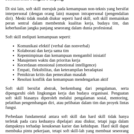
Di sisi lain, soft skill merujuk pada kemampuan non-teknis yang bersifat
interpersonal (dengan orang lain) maupun intrapersonal (pengendalian
diri). Meski tidak mudah diukur seperti hard skill, soft skill memainkan
peran sentral dalam membentuk kualitas kerja, budaya tim, dan
keberhasilan jangka panjang seseorang dalam dunia profesional.
Soft skill meliputi kemampuan seperti:
Komunikasi efektif (verbal dan nonverbal)
Kolaborasi dan kerja sama tim
Kepemimpinan dan kemampuan mengambil inisiatif
Manajemen waktu dan prioritas kerja
Kecerdasan emosional (emotional intelligence)
Empati, fleksibilitas, dan keterampilan beradaptasi
Pemikiran kritis dan pemecahan masalah
Resolusi konflik dan kemampuan mendengarkan aktif
Soft skill bersifat abstrak, berkembang dari pengalaman, serta
dipengaruhi oleh lingkungan kerja dan budaya organisasi. Penguatan
soft skill biasanya diperoleh melalui pengalaman sosial, mentoring,
pelatihan pengembangan diri, atau pelibatan dalam tim dan proyek lintas
fungsi.
Perbedaan fundamental antara soft skill dan hard skill tidak hanya
terletak pada cara keduanya dipelajari atau diukur, tetapi juga dalam
dampaknya terhadap kesuksesan karier dan kehidupan. Hard skill dapat
membuka pintu pekerjaan, tetapi soft skill-lah yang membuat seseorang