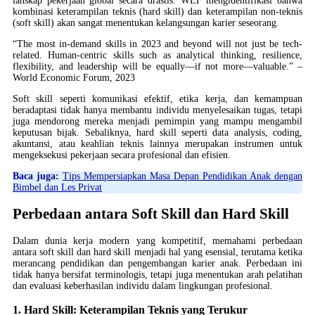
lanskap pekerjaan global secara drastis. WEF mengidentifikasi bahwa
kombinasi keterampilan teknis (hard skill) dan keterampilan non-teknis
(soft skill) akan sangat menentukan kelangsungan karier seseorang.
“The most in-demand skills in 2023 and beyond will not just be tech-
related. Human-centric skills such as analytical thinking, resilience,
flexibility, and leadership will be equally—if not more—valuable.” –
World Economic Forum, 2023
Soft skill seperti komunikasi efektif, etika kerja, dan kemampuan
beradaptasi tidak hanya membantu individu menyelesaikan tugas, tetapi
juga mendorong mereka menjadi pemimpin yang mampu mengambil
keputusan bijak. Sebaliknya, hard skill seperti data analysis, coding,
akuntansi, atau keahlian teknis lainnya merupakan instrumen untuk
mengeksekusi pekerjaan secara profesional dan efisien.
Baca juga:
Tips Mempersiapkan Masa Depan Pendidikan Anak dengan
Bimbel dan Les Privat
Perbedaan antara Soft Skill dan Hard Skill
Dalam dunia kerja modern yang kompetitif, memahami perbedaan
antara soft skill dan hard skill menjadi hal yang esensial, terutama ketika
merancang pendidikan dan pengembangan karier anak. Perbedaan ini
tidak hanya bersifat terminologis, tetapi juga menentukan arah pelatihan
dan evaluasi keberhasilan individu dalam lingkungan profesional.
1. Hard Skill: Keterampilan Teknis yang Terukur