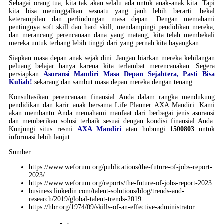
Sebagai orang tua, kita tak akan selalu ada untuk anak-anak kita. Tapi
kita bisa meninggalkan sesuatu yang jauh lebih berarti: bekal
keterampilan dan perlindungan masa depan. Dengan memahami
pentingnya soft skill dan hard skill, mendampingi pendidikan mereka,
dan merancang perencanaan dana yang matang, kita telah membekali
mereka untuk terbang lebih tinggi dari yang pernah kita bayangkan.
Siapkan masa depan anak sejak dini. Jangan biarkan mereka kehilangan
peluang belajar hanya karena kita terlambat merencanakan. Segera
persiapkan
Asuransi Mandiri Masa Depan Sejahtera, Pasti Bisa
Kuliah!
sekarang dan sambut masa depan mereka dengan tenang.
Konsultasikan perencanaan finansial Anda dalam rangka mendukung
pendidikan dan karir anak bersama Life Planner AXA Mandiri. Kami
akan membantu Anda memahami manfaat dari berbagai jenis asuransi
dan memberikan solusi terbaik sesuai dengan kondisi finansial Anda.
Kunjungi situs resmi
AXA Mandiri
atau hubungi
1500803
untuk
informasi lebih lanjut.
Sumber:
https://www.weforum.org/publications/the-future-of-jobs-report-
2023/
https://www.weforum.org/reports/the-future-of-jobs-report-2023
business.linkedin.com/talent-solutions/blog/trends-and-
research/2019/global-talent-trends-2019
https://hbr.org/1974/09/skills-of-an-effective-administrator