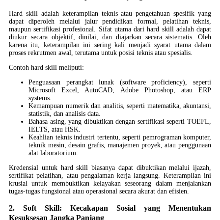
Hard skill adalah keterampilan teknis atau pengetahuan spesifik yang
dapat diperoleh melalui jalur pendidikan formal, pelatihan teknis,
maupun sertifikasi profesional. Sifat utama dari hard skill adalah dapat
diukur secara objektif, dinilai, dan diajarkan secara sistematis. Oleh
karena itu, keterampilan ini sering kali menjadi syarat utama dalam
proses rekrutmen awal, terutama untuk posisi teknis atau spesialis.
Contoh hard skill meliputi:
Penguasaan perangkat lunak (software proficiency), seperti
Microsoft Excel, AutoCAD, Adobe Photoshop, atau ERP
systems.
Kemampuan numerik dan analitis, seperti matematika, akuntansi,
statistik, dan analisis data.
Bahasa asing, yang dibuktikan dengan sertifikasi seperti TOEFL,
IELTS, atau HSK.
Keahlian teknis industri tertentu, seperti pemrograman komputer,
teknik mesin, desain grafis, manajemen proyek, atau penggunaan
alat laboratorium.
Kredensial untuk hard skill biasanya dapat dibuktikan melalui ijazah,
sertifikat pelatihan, atau pengalaman kerja langsung. Keterampilan ini
krusial untuk membuktikan kelayakan seseorang dalam menjalankan
tugas-tugas fungsional atau operasional secara akurat dan efisien.
2. Soft Skill: Kecakapan Sosial yang Menentukan
Kesuksesan Jangka Panjang