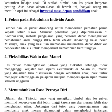
kebutuhan belajar anak. Di sinilah bimbel dan les privat berperan
penting. Atas dasar alasan-alasan di bawah ini, banyak orang tua
memilih opsi ini sebagai
investasi masa depan pendidikan
anak.
1. Fokus pada Kebutuhan Individu Anak
Bimbel dan les privat dirancang untuk memberikan perhatian penuh
kepada setiap siswa. Menurut penelitian yang dipublikasikan di
Kompas.com, metode pengajaran yang personal dapat meningkatkan
pemahaman anak hingga 80% lebih efektif dibanding kelas besar.
Misalnya, anak yang kesulitan memahami matematika dapat diberikan
pendekatan khusus untuk memperkuat kemampuan berhitungnya.
2. Fleksibilitas Waktu dan Materi
Les privat memungkinkan jadwal yang fleksibel sehingga tidak
mengganggu kegiatan lain seperti ekstrakurikuler. Selain itu, materi
yang diajarkan bisa disesuaikan dengan kebutuhan anak, baik untuk
mengejar ketertinggalan pelajaran maupun mempersiapkan ujian masuk
sekolah unggulan.
3. Menumbuhkan Rasa Percaya Diri
Dilansir dari Tirto,id, anak yang mengikuti bimbel atau les privat
memiliki kepercayaan diri lebih tinggi karena mereka merasa lebih siap
menghadapi ujian. Dukungan dari tutor yang berpengalaman juga
membantu anak merasa didampingi dalam menghadapi tantangan