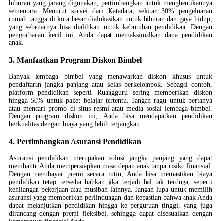
hiburan yang jarang digunakan, pertimbangkan untuk menghentikannya
sementara. Menurut survei dari Katadata, sekitar 30% pengeluaran
rumah tangga di kota besar dialokasikan untuk hiburan dan gaya hidup,
yang sebenarnya bisa dialihkan untuk kebutuhan pendidikan. Dengan
pengorbanan kecil ini, Anda dapat memaksimalkan dana pendidikan
anak.
3. Manfaatkan Program Diskon Bimbel
Banyak lembaga bimbel yang menawarkan diskon khusus untuk
pendaftaran jangka panjang atau kelas berkelompok. Sebagai contoh,
platform pendidikan seperti Ruangguru sering memberikan diskon
hingga 50% untuk paket belajar tertentu. Jangan ragu untuk bertanya
atau mencari promo di situs resmi atau media sosial lembaga bimbel.
Dengan program diskon ini, Anda bisa mendapatkan pendidikan
berkualitas dengan biaya yang lebih terjangkau.
4. Pertimbangkan Asuransi Pendidikan
Asuransi pendidikan merupakan solusi jangka panjang yang dapat
membantu Anda mempersiapkan masa depan anak tanpa risiko finansial.
Dengan membayar premi secara rutin, Anda bisa memastikan biaya
pendidikan tetap tersedia bahkan jika terjadi hal tak terduga, seperti
kehilangan pekerjaan atau musibah lainnya. Jangan lupa untuk memilih
asuransi yang memberikan perlindungan dan kepastian bahwa anak Anda
dapat melanjutkan pendidikan hingga ke perguruan tinggi, yang juga
dirancang dengan premi fleksibel, sehingga dapat disesuaikan dengan