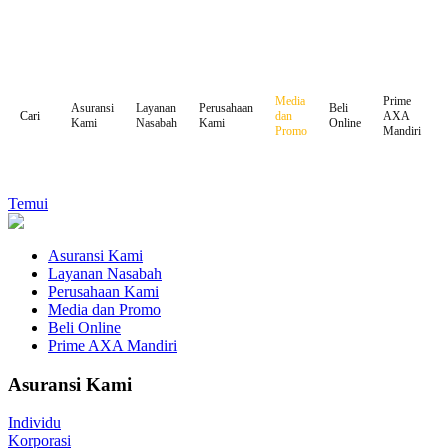
Media
Prime
Asuransi
Layanan
Perusahaan
Beli
dan
AXA
Cari
Kami
Nasabah
Kami
Online
Promo
Mandiri
Temui
Asuransi Kami
Layanan Nasabah
Perusahaan Kami
Media dan Promo
Beli Online
Prime AXA Mandiri
Asuransi Kami
Individu
Korporasi