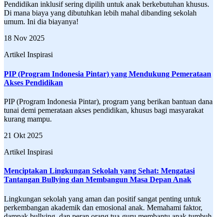
Pendidikan inklusif sering dipilih untuk anak berkebutuhan khusus.
Di mana biaya yang dibutuhkan lebih mahal dibanding sekolah
umum. Ini dia biayanya!
18 Nov 2025
Artikel Inspirasi
PIP (Program Indonesia Pintar) yang Mendukung Pemerataan
Akses Pendidikan
PIP (Program Indonesia Pintar), program yang berikan bantuan dana
tunai demi pemerataan akses pendidikan, khusus bagi masyarakat
kurang mampu.
21 Okt 2025
Artikel Inspirasi
Menciptakan Lingkungan Sekolah yang Sehat: Mengatasi
Tantangan Bullying dan Membangun Masa Depan Anak
Lingkungan sekolah yang aman dan positif sangat penting untuk
perkembangan akademik dan emosional anak. Memahami faktor,
dampak bullying, dan peran orang tua-guru membantu anak tumbuh