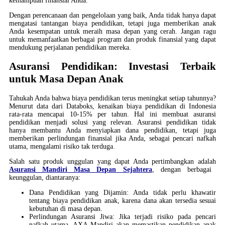
kemampuan finansial Anda.
Dengan perencanaan dan pengelolaan yang baik, Anda tidak hanya dapat
mengatasi tantangan biaya pendidikan, tetapi juga memberikan anak
Anda kesempatan untuk meraih masa depan yang cerah. Jangan ragu
untuk memanfaatkan berbagai program dan produk finansial yang dapat
mendukung perjalanan pendidikan mereka.
Asuransi Pendidikan: Investasi Terbaik
untuk Masa Depan Anak
Tahukah Anda bahwa biaya pendidikan terus meningkat setiap tahunnya?
Menurut data dari Databoks, kenaikan biaya pendidikan di Indonesia
rata-rata mencapai 10-15% per tahun. Hal ini membuat asuransi
pendidikan menjadi solusi yang relevan. Asuransi pendidikan tidak
hanya membantu Anda menyiapkan dana pendidikan, tetapi juga
memberikan perlindungan finansial jika Anda, sebagai pencari nafkah
utama, mengalami risiko tak terduga.
Salah satu produk unggulan yang dapat Anda pertimbangkan adalah
Asuransi Mandiri Masa Depan Sejahtera
, dengan berbagai
keunggulan, diantaranya:
Dana Pendidikan yang Dijamin: Anda tidak perlu khawatir
tentang biaya pendidikan anak, karena dana akan tersedia sesuai
kebutuhan di masa depan.
Perlindungan Asuransi Jiwa: Jika terjadi risiko pada pencari
nafkah utama, AXA Mandiri akan memastikan pendidikan anak