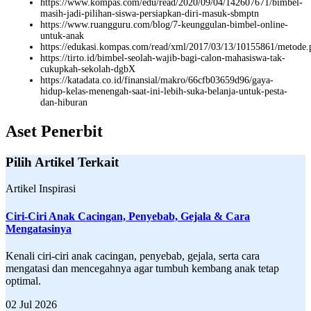
https://www.kompas.com/edu/read/2020/09/04/142607671/bimbel-
masih-jadi-pilihan-siswa-persiapkan-diri-masuk-sbmptn
https://www.ruangguru.com/blog/7-keunggulan-bimbel-online-
untuk-anak
https://edukasi.kompas.com/read/xml/2017/03/13/10155861/metode.pen
https://tirto.id/bimbel-seolah-wajib-bagi-calon-mahasiswa-tak-
cukupkah-sekolah-dgbX
https://katadata.co.id/finansial/makro/66cfb03659d96/gaya-
hidup-kelas-menengah-saat-ini-lebih-suka-belanja-untuk-pesta-
dan-hiburan
Aset Penerbit
Pilih Artikel Terkait
Artikel Inspirasi
Ciri-Ciri Anak Cacingan, Penyebab, Gejala & Cara
Mengatasinya
Kenali ciri-ciri anak cacingan, penyebab, gejala, serta cara
mengatasi dan mencegahnya agar tumbuh kembang anak tetap
optimal.
02 Jul 2026