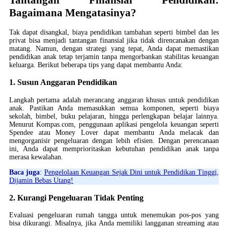
Tantangan Finansial Pendidikan:
Bagaimana Mengatasinya?
Tak dapat disangkal, biaya pendidikan tambahan seperti bimbel dan les
privat bisa menjadi tantangan finansial jika tidak direncanakan dengan
matang. Namun, dengan strategi yang tepat, Anda dapat memastikan
pendidikan anak tetap terjamin tanpa mengorbankan stabilitas keuangan
keluarga. Berikut beberapa tips yang dapat membantu Anda:
1. Susun Anggaran Pendidikan
Langkah pertama adalah merancang anggaran khusus untuk pendidikan
anak. Pastikan Anda memasukkan semua komponen, seperti biaya
sekolah, bimbel, buku pelajaran, hingga perlengkapan belajar lainnya.
Menurut Kompas.com, penggunaan aplikasi pengelola keuangan seperti
Spendee atau Money Lover dapat membantu Anda melacak dan
mengorganisir pengeluaran dengan lebih efisien. Dengan perencanaan
ini, Anda dapat memprioritaskan kebutuhan pendidikan anak tanpa
merasa kewalahan.
Baca juga
:
Pengelolaan Keuangan Sejak Dini untuk Pendidikan Tinggi,
Dijamin Bebas Utang!
2. Kurangi Pengeluaran Tidak Penting
Evaluasi pengeluaran rumah tangga untuk menemukan pos-pos yang
bisa dikurangi. Misalnya, jika Anda memiliki langganan streaming atau