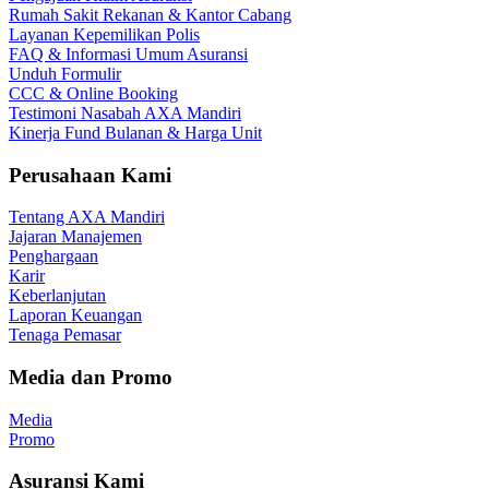
Rumah Sakit Rekanan & Kantor Cabang
Layanan Kepemilikan Polis
FAQ & Informasi Umum Asuransi
Unduh Formulir
CCC & Online Booking
Testimoni Nasabah AXA Mandiri
Kinerja Fund Bulanan & Harga Unit
Perusahaan Kami
Tentang AXA Mandiri
Jajaran Manajemen
Penghargaan
Karir
Keberlanjutan
Laporan Keuangan
Tenaga Pemasar
Media dan Promo
Media
Promo
Asuransi Kami