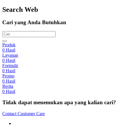
Search Web
Cari yang Anda Butuhkan
Produk
0
Hasil
Layanan
0
Hasil
Formulir
0
Hasil
Promo
0
Hasil
Berita
0
Hasil
Tidak dapat menemukan apa yang kalian cari?
Contact Customer Care