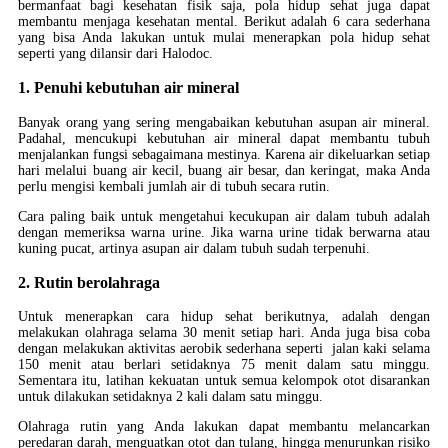
bermanfaat bagi kesehatan fisik saja, pola hidup sehat juga dapat
membantu menjaga kesehatan mental. Berikut adalah 6 cara sederhana
yang bisa Anda lakukan untuk mulai menerapkan pola hidup sehat
seperti yang dilansir dari Halodoc.
1. Penuhi kebutuhan air mineral
Banyak orang yang sering mengabaikan kebutuhan asupan air mineral.
Padahal, mencukupi kebutuhan air mineral dapat membantu tubuh
menjalankan fungsi sebagaimana mestinya. Karena air dikeluarkan setiap
hari melalui buang air kecil, buang air besar, dan keringat, maka Anda
perlu mengisi kembali jumlah air di tubuh secara rutin.
Cara paling baik untuk mengetahui kecukupan air dalam tubuh adalah
dengan memeriksa warna urine. Jika warna urine tidak berwarna atau
kuning pucat, artinya asupan air dalam tubuh sudah terpenuhi.
2. Rutin berolahraga
Untuk menerapkan cara hidup sehat berikutnya, adalah dengan
melakukan olahraga selama 30 menit setiap hari. Anda juga bisa coba
dengan melakukan aktivitas aerobik sederhana seperti jalan kaki selama
150 menit atau berlari setidaknya 75 menit dalam satu minggu.
Sementara itu, latihan kekuatan untuk semua kelompok otot disarankan
untuk dilakukan setidaknya 2 kali dalam satu minggu.
Olahraga rutin yang Anda lakukan dapat membantu melancarkan
peredaran darah, menguatkan otot dan tulang, hingga menurunkan risiko