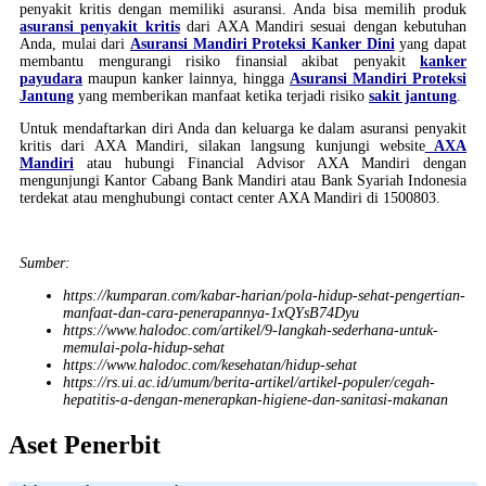
penyakit kritis dengan memiliki asuransi. Anda bisa memilih produk
asuransi penyakit kritis
dari AXA Mandiri sesuai dengan kebutuhan
Anda, mulai dari
Asuransi Mandiri Proteksi Kanker Dini
yang dapat
membantu mengurangi risiko finansial akibat penyakit
kanker
payudara
maupun kanker lainnya, hingga
Asuransi Mandiri Proteksi
Jantung
yang memberikan manfaat ketika terjadi risiko
sakit jantung
.
Untuk mendaftarkan diri Anda dan keluarga ke dalam asuransi penyakit
kritis dari AXA Mandiri, silakan langsung kunjungi website
AXA
Mandiri
atau hubungi Financial Advisor AXA Mandiri dengan
mengunjungi Kantor Cabang Bank Mandiri atau Bank Syariah Indonesia
terdekat atau menghubungi contact center AXA Mandiri di 1500803.
Sumber:
https://kumparan.com/kabar-harian/pola-hidup-sehat-pengertian-
manfaat-dan-cara-penerapannya-1xQYsB74Dyu
https://www.halodoc.com/artikel/9-langkah-sederhana-untuk-
memulai-pola-hidup-sehat
https://www.halodoc.com/kesehatan/hidup-sehat
https://rs.ui.ac.id/umum/berita-artikel/artikel-populer/cegah-
hepatitis-a-dengan-menerapkan-higiene-dan-sanitasi-makanan
Aset Penerbit