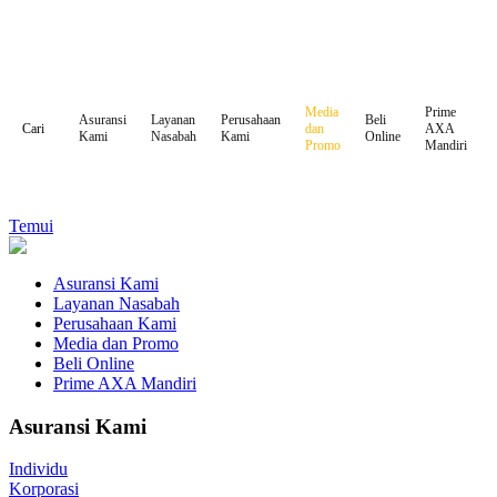
Media
Prime
Asuransi
Layanan
Perusahaan
Beli
dan
AXA
Cari
Kami
Nasabah
Kami
Online
Promo
Mandiri
Temui
Asuransi Kami
Layanan Nasabah
Perusahaan Kami
Media dan Promo
Beli Online
Prime AXA Mandiri
Asuransi Kami
Individu
Korporasi