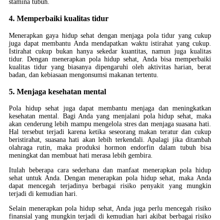
stamina tubuh.
4. Memperbaiki kualitas tidur
Menerapkan gaya hidup sehat dengan menjaga pola tidur yang cukup
juga dapat membantu Anda mendapatkan waktu istirahat yang cukup.
Istirahat cukup bukan hanya sekedar kuantitas, namun juga kualitas
tidur. Dengan menerapkan pola hidup sehat, Anda bisa memperbaiki
kualitas tidur yang biasanya dipengaruhi oleh aktivitas harian, berat
badan, dan kebiasaan mengonsumsi makanan tertentu.
5. Menjaga kesehatan mental
Pola hidup sehat juga dapat membantu menjaga dan meningkatkan
kesehatan mental. Bagi Anda yang menjalani pola hidup sehat, maka
akan cenderung lebih mampu mengelola stres dan menjaga suasana hati.
Hal tersebut terjadi karena ketika seseorang makan teratur dan cukup
beristirahat, suasana hati akan lebih terkendali. Apalagi jika ditambah
olahraga rutin, maka produksi hormon endorfin dalam tubuh bisa
meningkat dan membuat hati merasa lebih gembira.
Itulah beberapa cara sederhana dan manfaat menerapkan pola hidup
sehat untuk Anda. Dengan menerapkan pola hidup sehat, maka Anda
dapat mencegah terjadinya berbagai risiko penyakit yang mungkin
terjadi di kemudian hari.
Selain menerapkan pola hidup sehat, Anda juga perlu mencegah risiko
finansial yang mungkin terjadi di kemudian hari akibat berbagai risiko