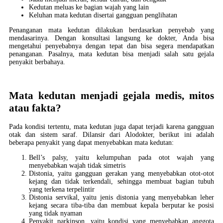
Kedutan meluas ke bagian wajah yang lain
Keluhan mata kedutan disertai gangguan penglihatan
Penanganan mata kedutan dilakukan berdasarkan penyebab yang
mendasarinya. Dengan konsultasi langsung ke dokter, Anda bisa
mengetahui penyebabnya dengan tepat dan bisa segera mendapatkan
penanganan. Pasalnya, mata kedutan bisa menjadi salah satu gejala
penyakit berbahaya.
Mata kedutan menjadi gejala medis, mitos
atau fakta?
Pada kondisi tertentu, mata kedutan juga dapat terjadi karena gangguan
otak dan sistem saraf. Dilansir dari Alodokter, berikut ini adalah
beberapa penyakit yang dapat menyebabkan mata kedutan:
Bell’s palsy, yaitu kelumpuhan pada otot wajah yang
menyebabkan wajah tidak simetris
Distonia, yaitu gangguan gerakan yang menyebabkan otot-otot
kejang dan tidak terkendali, sehingga membuat bagian tubuh
yang terkena terpelintir
Distonia servikal, yaitu jenis distonia yang menyebabkan leher
kejang secara tiba-tiba dan membuat kepala berputar ke posisi
yang tidak nyaman
Penyakit parkinson, yaitu kondisi yang menyebabkan anggota