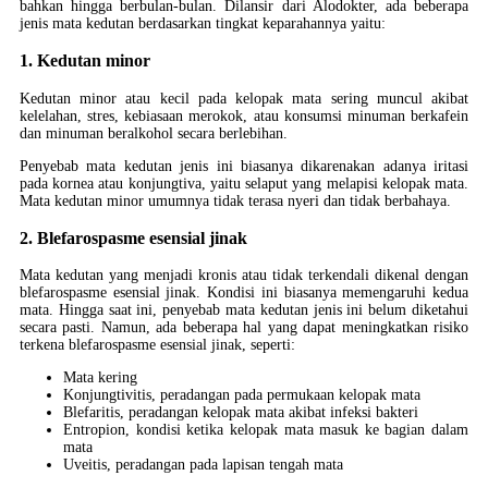
bahkan hingga berbulan-bulan. Dilansir dari Alodokter, ada beberapa
jenis mata kedutan berdasarkan tingkat keparahannya yaitu:
1. Kedutan minor
Kedutan minor atau kecil pada kelopak mata sering muncul akibat
kelelahan, stres, kebiasaan merokok, atau konsumsi minuman berkafein
dan minuman beralkohol secara berlebihan.
Penyebab mata kedutan jenis ini biasanya dikarenakan adanya iritasi
pada kornea atau konjungtiva, yaitu selaput yang melapisi kelopak mata.
Mata kedutan minor umumnya tidak terasa nyeri dan tidak berbahaya.
2. Blefarospasme esensial jinak
Mata kedutan yang menjadi kronis atau tidak terkendali dikenal dengan
blefarospasme esensial jinak. Kondisi ini biasanya memengaruhi kedua
mata. Hingga saat ini, penyebab mata kedutan jenis ini belum diketahui
secara pasti. Namun, ada beberapa hal yang dapat meningkatkan risiko
terkena blefarospasme esensial jinak, seperti:
Mata kering
Konjungtivitis, peradangan pada permukaan kelopak mata
Blefaritis, peradangan kelopak mata akibat infeksi bakteri
Entropion, kondisi ketika kelopak mata masuk ke bagian dalam
mata
Uveitis, peradangan pada lapisan tengah mata