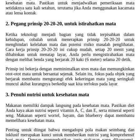
kesehatan mata. Pastikan untuk menjadwalkan pemeriksaan mata
setidaknya satu kali setahun, terutama jika Anda menggunakan kacamata
atau lensa kontak.
2. Pegang prinsip 20-20-20, untuk istirahatkan mata
Ketika teknologi menjadi bagian yang tidak terpisahkan dalam
kehidupan, cobalah untuk menerapkan prinsip 20-20-20 untuk
menghindari kelelahan mata dan potensi risiko masalah penglihatan.
Cara kerja prinsip 20-20-20 ini cukup mudah, setiap 20 menit yang
dihabiskan untuk menatap layar, Anda perlu mengistirahatkan mata
dengan melihat benda yang berjarak 20 kaki (6 meter) selama 20 detik.
Prinsip ini bekerja dengan meminimalkan stres mata dan memungkinkan
otot-otot mata untuk bersantai sejenak. Selain itu, fokus pada objek yang
berjarak membantu mengurangi efek kekeringan mata yang seringkali
muncul akibat kurangnya berkedip saat kita terfokus pada layar.
3. Penuhi nutrisi untuk kesehatan mata
Makanan memiliki dampak langsung pada kesehatan mata. Pastikan diet
Anda kaya akan nutrisi seperti vitamin A, C, dan E, serta mineral seperti
seng. Makanan seperti wortel, bayam, dan blueberry dapat membantu
memelihara kesehatan mata.
Penting untuk diingat bahwa mengadopsi pola makan seimbang dan
inklusif merupakan kunci untuk memberikan nutrisi yang komprehensif
bagi mata. Dengan memperhatikan jenis makanan yang dikonsumsi,