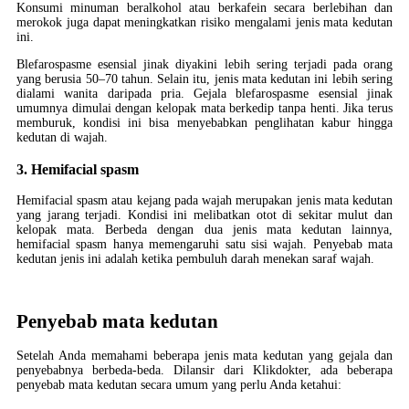
Konsumi minuman beralkohol atau berkafein secara berlebihan dan
merokok juga dapat meningkatkan risiko mengalami jenis mata kedutan
ini.
Blefarospasme esensial jinak diyakini lebih sering terjadi pada orang
yang berusia 50–70 tahun. Selain itu, jenis mata kedutan ini lebih sering
dialami wanita daripada pria. Gejala blefarospasme esensial jinak
umumnya dimulai dengan kelopak mata berkedip tanpa henti. Jika terus
memburuk, kondisi ini bisa menyebabkan penglihatan kabur hingga
kedutan di wajah.
3. Hemifacial spasm
Hemifacial spasm atau kejang pada wajah merupakan jenis mata kedutan
yang jarang terjadi. Kondisi ini melibatkan otot di sekitar mulut dan
kelopak mata. Berbeda dengan dua jenis mata kedutan lainnya,
hemifacial spasm hanya memengaruhi satu sisi wajah. Penyebab mata
kedutan jenis ini adalah ketika pembuluh darah menekan saraf wajah.
Penyebab mata kedutan
Setelah Anda memahami beberapa jenis mata kedutan yang gejala dan
penyebabnya berbeda-beda. Dilansir dari Klikdokter, ada beberapa
penyebab mata kedutan secara umum yang perlu Anda ketahui: