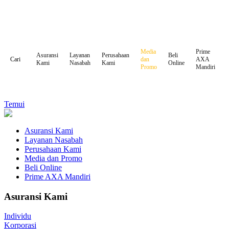
Media
Prime
Asuransi
Layanan
Perusahaan
Beli
dan
AXA
Cari
Kami
Nasabah
Kami
Online
Promo
Mandiri
Temui
Asuransi Kami
Layanan Nasabah
Perusahaan Kami
Media dan Promo
Beli Online
Prime AXA Mandiri
Asuransi Kami
Individu
Korporasi