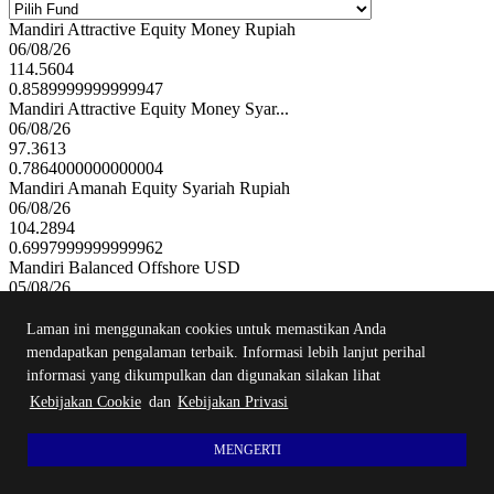
Mandiri Attractive Equity Money Rupiah
06/08/26
114.5604
0.8589999999999947
Mandiri Attractive Equity Money Syar...
06/08/26
97.3613
0.7864000000000004
Mandiri Amanah Equity Syariah Rupiah
06/08/26
104.2894
0.6997999999999962
Mandiri Balanced Offshore USD
05/08/26
14.1004
14.1004
Laman ini menggunakan cookies untuk memastikan Anda
Mandiri Advanced Commodity Equity Sy...
mendapatkan pengalaman terbaik. Informasi lebih lanjut perihal
06/08/26
informasi yang dikumpulkan dan digunakan silakan lihat
184.1476
Kebijakan Cookie
dan
Kebijakan Privasi
1.575400000000002
Mandiri Progressive Balanced Money R...
06/08/26
MENGERTI
721.1727
1.6227999999999838