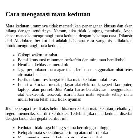
Cara mengatasi mata kedutan
Mata kedutan umumnya tidak memerlukan penanganan khusus dan akan
hilang dengan sendirinya. Namun, jika tidak kunjung membaik, Anda
dapat mencoba mengurangi mata kedutan dengan beberapa cara. Dilansir
dari Alodokter, berikut ini adalah beberapa cara yang bisa dilakukan
untuk mengurangi mata kedutan.
Cukupi waktu istirahat
Batasi konsumsi minuman berkafein dan minuman beralkohol
Hentikan kebiasaan merokok
Jaga permukaan mata agar tetap lembap menggunakan obat tetes
air mata buatan
Berikan kompres hangat ketika mata kedutan mulai terasa
Batasi waktu saat menatap layar alat elektronik, seperti komputer,
laptop, atau ponsel. Jika Anda harus beraktivitas menggunakan
alat elektronik tersebut, istirahatkan mata sejenak setiap mata
mulai terasa lelah atau tidak nyaman
Jika beberapa tips di atas belum bisa meredakan mata kedutan, sebaiknya
segera memeriksakan diri ke dokter. Terlebih, jika mata kedutan disertai
dengan tanda dan gejala berikut ini:
Kedutan tidak juga hilang selama berminggu-minggu
Kelopak mata sepenuhnya tertutup atau sulit dibuka
Mata menjadi merah, keluar cairan, dan bengkak