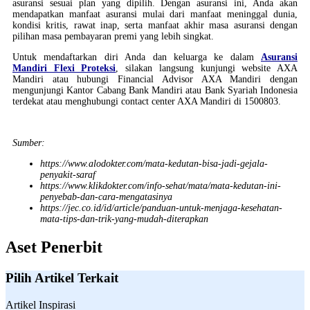
asuransi sesuai plan yang dipilih. Dengan asuransi ini, Anda akan
mendapatkan manfaat asuransi mulai dari manfaat meninggal dunia,
kondisi kritis, rawat inap, serta manfaat akhir masa asuransi dengan
pilihan masa pembayaran premi yang lebih singkat.
Untuk mendaftarkan diri Anda dan keluarga ke dalam
Asuransi
Mandiri Flexi Proteksi
, silakan langsung kunjungi website AXA
Mandiri atau hubungi Financial Advisor AXA Mandiri dengan
mengunjungi Kantor Cabang Bank Mandiri atau Bank Syariah Indonesia
terdekat atau menghubungi contact center AXA Mandiri di 1500803.
Sumber:
https://www.alodokter.com/mata-kedutan-bisa-jadi-gejala-
penyakit-saraf
https://www.klikdokter.com/info-sehat/mata/mata-kedutan-ini-
penyebab-dan-cara-mengatasinya
https://jec.co.id/id/article/panduan-untuk-menjaga-kesehatan-
mata-tips-dan-trik-yang-mudah-diterapkan
Aset Penerbit
Pilih Artikel Terkait
Artikel Inspirasi