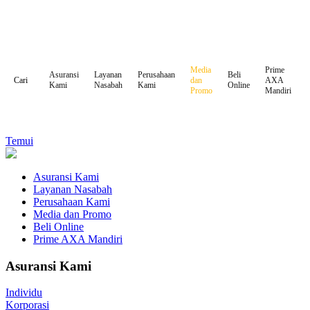
Media
Prime
Asuransi
Layanan
Perusahaan
Beli
dan
AXA
Cari
Kami
Nasabah
Kami
Online
Promo
Mandiri
Temui
Asuransi Kami
Layanan Nasabah
Perusahaan Kami
Media dan Promo
Beli Online
Prime AXA Mandiri
Asuransi Kami
Individu
Korporasi