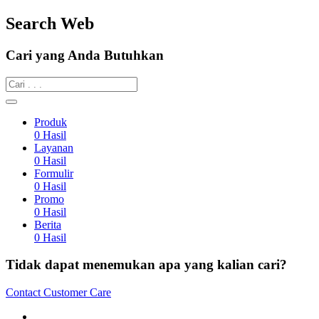
Search Web
Cari yang Anda Butuhkan
Produk
0
Hasil
Layanan
0
Hasil
Formulir
0
Hasil
Promo
0
Hasil
Berita
0
Hasil
Tidak dapat menemukan apa yang kalian cari?
Contact Customer Care