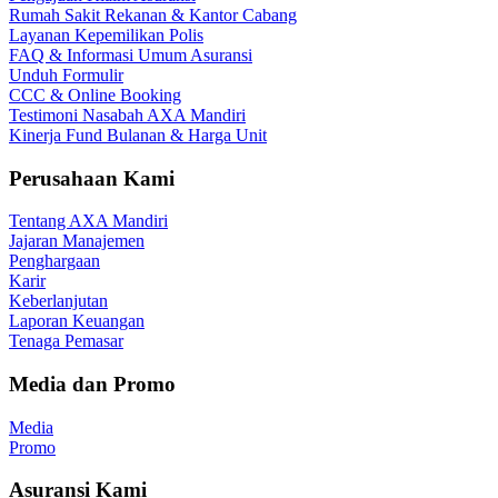
Rumah Sakit Rekanan & Kantor Cabang
Layanan Kepemilikan Polis
FAQ & Informasi Umum Asuransi
Unduh Formulir
CCC & Online Booking
Testimoni Nasabah AXA Mandiri
Kinerja Fund Bulanan & Harga Unit
Perusahaan Kami
Tentang AXA Mandiri
Jajaran Manajemen
Penghargaan
Karir
Keberlanjutan
Laporan Keuangan
Tenaga Pemasar
Media dan Promo
Media
Promo
Asuransi Kami