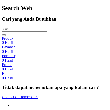
Search Web
Cari yang Anda Butuhkan
Produk
0
Hasil
Layanan
0
Hasil
Formulir
0
Hasil
Promo
0
Hasil
Berita
0
Hasil
Tidak dapat menemukan apa yang kalian cari?
Contact Customer Care