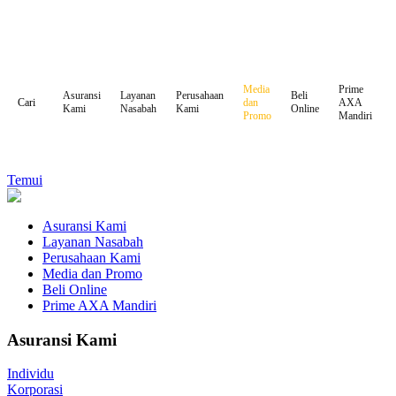
Media
Prime
Asuransi
Layanan
Perusahaan
Beli
dan
AXA
Cari
Kami
Nasabah
Kami
Online
Promo
Mandiri
Temui
Asuransi Kami
Layanan Nasabah
Perusahaan Kami
Media dan Promo
Beli Online
Prime AXA Mandiri
Asuransi Kami
Individu
Korporasi