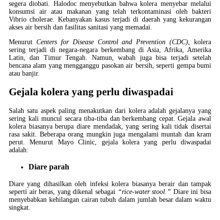
segera diobati. Halodoc menyebutkan bahwa kolera menyebar melalui
konsumsi air atau makanan yang telah terkontaminasi oleh bakteri
Vibrio cholerae. Kebanyakan kasus terjadi di daerah yang kekurangan
akses air bersih dan fasilitas sanitasi yang memadai.
Menurut
Centers for Disease Control and Prevention (CDC)
, kolera
sering terjadi di negara-negara berkembang di Asia, Afrika, Amerika
Latin, dan Timur Tengah. Namun, wabah juga bisa terjadi setelah
bencana alam yang mengganggu pasokan air bersih, seperti gempa bumi
atau banjir.
Gejala kolera yang perlu diwaspadai
Salah satu aspek paling menakutkan dari kolera adalah gejalanya yang
sering kali muncul secara tiba-tiba dan berkembang cepat. Gejala awal
kolera biasanya berupa diare mendadak, yang sering kali tidak disertai
rasa sakit. Beberapa orang mungkin juga mengalami muntah dan kram
perut. Menurut Mayo Clinic, gejala kolera yang perlu diwaspadai
adalah:
Diare parah
Diare yang dihasilkan oleh infeksi kolera biasanya berair dan tampak
seperti air beras, yang dikenal sebagai
“rice-water stool.”
Diare ini bisa
menyebabkan kehilangan cairan tubuh dalam jumlah besar dalam waktu
singkat.