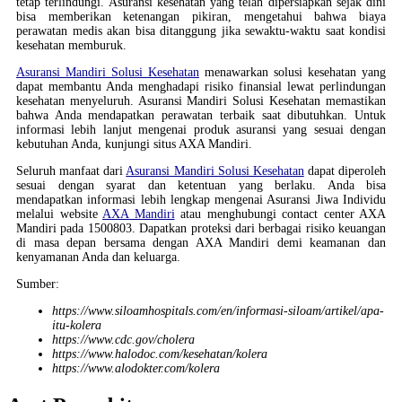
tetap terlindungi. Asuransi kesehatan yang telah dipersiapkan sejak dini
bisa memberikan ketenangan pikiran, mengetahui bahwa biaya
perawatan medis akan bisa ditanggung jika sewaktu-waktu saat kondisi
kesehatan memburuk.
Asuransi Mandiri Solusi Kesehatan
menawarkan solusi kesehatan yang
dapat membantu Anda menghadapi risiko finansial lewat perlindungan
kesehatan menyeluruh. Asuransi Mandiri Solusi Kesehatan memastikan
bahwa Anda mendapatkan perawatan terbaik saat dibutuhkan. Untuk
informasi lebih lanjut mengenai produk asuransi yang sesuai dengan
kebutuhan Anda, kunjungi situs AXA Mandiri.
Seluruh manfaat dari
Asuransi Mandiri Solusi Kesehatan
dapat diperoleh
sesuai dengan syarat dan ketentuan yang berlaku. Anda bisa
mendapatkan informasi lebih lengkap mengenai Asuransi Jiwa Individu
melalui website
AXA Mandiri
atau menghubungi contact center AXA
Mandiri pada 1500803. Dapatkan proteksi dari berbagai risiko keuangan
di masa depan bersama dengan AXA Mandiri demi keamanan dan
kenyamanan Anda dan keluarga.
Sumber:
https://www.siloamhospitals.com/en/informasi-siloam/artikel/apa-
itu-kolera
https://www.cdc.gov/cholera
https://www.halodoc.com/kesehatan/kolera
https://www.alodokter.com/kolera