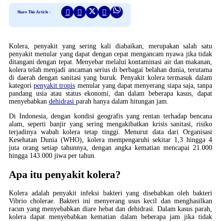
Share This Article :
Kolera, penyakit yang sering kali diabaikan, merupakan salah satu
penyakit menular yang dapat dengan cepat mengancam nyawa jika tidak
ditangani dengan tepat. Menyebar melalui kontaminasi air dan makanan,
kolera telah menjadi ancaman serius di berbagai belahan dunia, terutama
di daerah dengan sanitasi yang buruk. Penyakit kolera termasuk dalam
kategori
penyakit tropis
menular yang dapat menyerang siapa saja, tanpa
pandang usia atau status ekonomi, dan dalam beberapa kasus, dapat
menyebabkan
dehidrasi
parah hanya dalam hitungan jam.
Di Indonesia, dengan kondisi geografis yang rentan terhadap bencana
alam, seperti banjir yang sering mengakibatkan krisis sanitasi, risiko
terjadinya wabah kolera tetap tinggi. Menurut data dari Organisasi
Kesehatan Dunia (WHO), kolera mempengaruhi sekitar 1,3 hingga 4
juta orang setiap tahunnya, dengan angka kematian mencapai 21.000
hingga 143.000 jiwa per tahun.
Apa itu penyakit kolera?
Kolera adalah penyakit infeksi bakteri yang disebabkan oleh bakteri
Vibrio cholerae. Bakteri ini menyerang usus kecil dan menghasilkan
racun yang menyebabkan diare hebat dan dehidrasi. Dalam kasus parah,
kolera dapat menyebabkan kematian dalam beberapa jam jika tidak