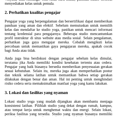
menyediakan kelas untuk pemula.
2. Perhatikan kualitas pengajar
Pengajar yoga yang berpengalaman dan bersertifikasi dapat memberikan
panduan yang aman dan efektif. Sebelum memutuskan untuk memilih
kelas dan mendaftar ke studio yoga, pastikan untuk mencari informasi
tentang kredensial para pengajarnya. Beberapa studio mencantumkan
profil instruktur di situs website atau media sosial. Selain pengalaman,
perhatikan juga gaya mengajar mereka. Cobalah mengikuti kelas
percobaan untuk memastikan gaya pengajaran mereka, apakah cocok
bagi Anda atau tidak.
Anda juga bisa berdiskusi dengan pengajar sebelum kelas dimulai,
terutama jika Anda memiliki kondisi kesehatan tertentu atau cedera.
Pengajar yang baik biasanya bersedia memberikan penyesuaian gerakan
sesuai kebutuhan. Selain itu, mereka juga akan memperhatikan postur
dan teknik selama latihan untuk memastikan bahwa setiap gerakan
dilakukan dengan benar dan aman. Hal ini penting untuk menghindari
risiko cedera serta memaksimalkan manfaat yoga yang kamu lakukan.
3. Lokasi dan fasilitas yang nyaman
Lokasi studio yoga yang mudah dijangkau akan membantu menjaga
konsistensi latihan. Pilihlah studio yang dekat dengan rumah, kampus,
atau tempat kerja untuk menghemat waktu dan energi. Selain lokasi,
periksa fasilitas yang tersedia. Studio yang nyaman biasanya memiliki