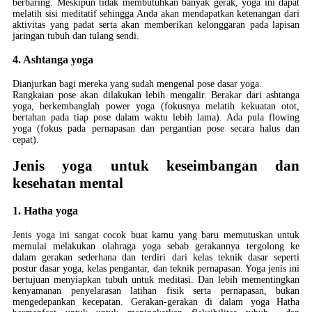
berbaring. Meskipun tidak membutuhkan banyak gerak, yoga ini dapat
melatih sisi meditatif sehingga Anda akan mendapatkan ketenangan dari
aktivitas yang padat serta akan memberikan kelonggaran pada lapisan
jaringan tubuh dan tulang sendi.
4. Ashtanga yoga
Dianjurkan bagi mereka yang sudah mengenal pose dasar yoga.
Rangkaian pose akan dilakukan lebih mengalir. Berakar dari ashtanga
yoga, berkembanglah power yoga (fokusnya melatih kekuatan otot,
bertahan pada tiap pose dalam waktu lebih lama). Ada pula flowing
yoga (fokus pada pernapasan dan pergantian pose secara halus dan
cepat).
Jenis yoga untuk keseimbangan dan
kesehatan mental
1. Hatha yoga
Jenis yoga ini sangat cocok buat kamu yang baru memutuskan untuk
memulai melakukan olahraga yoga sebab gerakannya tergolong ke
dalam gerakan sederhana dan terdiri dari kelas teknik dasar seperti
postur dasar yoga, kelas pengantar, dan teknik pernapasan. Yoga jenis ini
bertujuan menyiapkan tubuh untuk meditasi. Dan lebih mementingkan
kenyamanan penyelarasan latihan fisik serta pernapasan, bukan
mengedepankan kecepatan. Gerakan-gerakan di dalam yoga Hatha