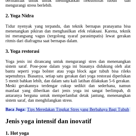
bermanfaat untuk untuk meningkatkan fleksibilitas tubuh dan
mengurangi stress berlebih.
2. Yoga Nidra
Tidur nyenyak yang terpandu, dan teknik bernapas pranayama bisa
menenangkan pikiran dan menghasilkan efek relaksasi. Karena, teknik
ini merangsang vagus (tergolong syaraf parasimpatis) lewat gerakan
ritmis dari diafragma saat bernapas dalam.
3. Yoga restorasi
Yoga jenis ini dirancang untuk mengurangi stres dan menenangkan
sistem saraf. Pose-pose dalam yoga ini biasanya didukung oleh alat
bantu seperti yoga bolster atau yoga block agar tubuh bisa rileks
sepenuhnya. Biasanya, setiap satu gerakan dari yoga restorasi diperlukan
5 menit bahkan lebih, dan dalam satu kali latihan dilakukan 5-6 gerakan.
Meski gerakannya terdengar cukup sedikit dan sederhana, namun
manfaat yang diberikan dari jenis yoga ini sangat berlimpah, di
antaranya berguna untuk memperlambat detak jantung, menenangkan
sistem saraf, dan menghilangkan stress.
Baca Juga:
Tips Meredakan Tingkat Stres yang Berbahaya Bagi Tubuh
Jenis yoga intensif dan inovatif
1. Hot yoga