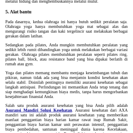
melalui hidung dan menghembuskannya melalui mulut.
5. Alat bantu
Pada dasarnya, kedua olahraga ini hanya butuh sedikit peralatan saja.
Olahraga yoga hanya membutuhkan yoga mat sebagai alas dan
mengurangi risiko tangan dan kaki tergelincir saat melakukan berbagai
gerakan dalam latihan.
Sedangkan pada pilates, Anda mungkin membutuhkan peralatan yang
sedikit lebih rumit dibandingkan yoga untuk melakukan berbagai variasi
gerakan. Olahraga pilates membutuhkan peralatan seperti pilates ring,
pilates ball, block, atau resistance band yang bisa dipakai berlatih di
rumah atau gym.
Yoga dan pilates memang membantu menjaga keseimbangan tubuh dan
pikiran, namun tidak ada yang bisa menjamin kondisi kesehatan akan
selalu stabil. Disinilah pentingnya memiliki asuransi kesehatan sebagai
langkah antisipasi. Perlindungan ini memastikan Anda tetap tenang dan
siap menghadapi kemungkinan biaya medis, tanpa harus mengorbankan
kesejahteraan finansial Anda.
Salah satu produk asuransi kesehatan yang bisa Anda pilih adalah
Asuransi Mandiri Solusi Kesehatan
. Asuransi kesehatan dari AXA
mandiri satu ini adalah produk asuransi kesehatan yang memberikan
manfaat penggantian biaya harian kamar rawat inap Rumah Sakit,
penggantian biaya harian kamar unit perawatan intensif, penggantian
biaya pembedahan, santunan meninggal dunia karena Kecelakaan,