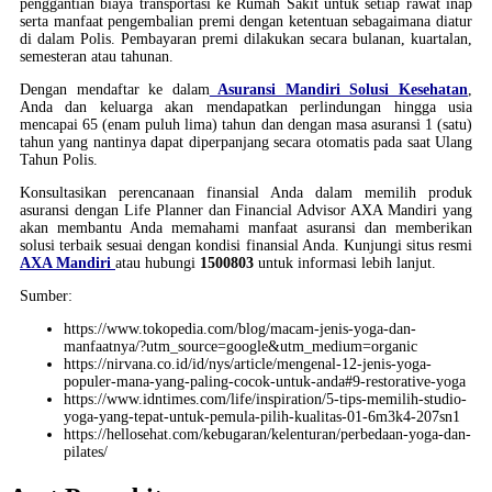
penggantian biaya transportasi ke Rumah Sakit untuk setiap rawat inap
serta manfaat pengembalian premi dengan ketentuan sebagaimana diatur
di dalam Polis. Pembayaran premi dilakukan secara bulanan, kuartalan,
semesteran atau tahunan.
Dengan mendaftar ke dalam
Asuransi Mandiri Solusi Kesehatan
,
Anda dan keluarga akan mendapatkan perlindungan hingga usia
mencapai 65 (enam puluh lima) tahun dan dengan masa asuransi 1 (satu)
tahun yang nantinya dapat diperpanjang secara otomatis pada saat Ulang
Tahun Polis.
Konsultasikan perencanaan finansial Anda dalam memilih produk
asuransi dengan Life Planner dan Financial Advisor AXA Mandiri yang
akan membantu Anda memahami manfaat asuransi dan memberikan
solusi terbaik sesuai dengan kondisi finansial Anda. Kunjungi situs resmi
AXA Mandiri
atau hubungi
1500803
untuk informasi lebih lanjut.
Sumber:
https://www.tokopedia.com/blog/macam-jenis-yoga-dan-
manfaatnya/?utm_source=google&utm_medium=organic
https://nirvana.co.id/id/nys/article/mengenal-12-jenis-yoga-
populer-mana-yang-paling-cocok-untuk-anda#9-restorative-yoga
https://www.idntimes.com/life/inspiration/5-tips-memilih-studio-
yoga-yang-tepat-untuk-pemula-pilih-kualitas-01-6m3k4-207sn1
https://hellosehat.com/kebugaran/kelenturan/perbedaan-yoga-dan-
pilates/