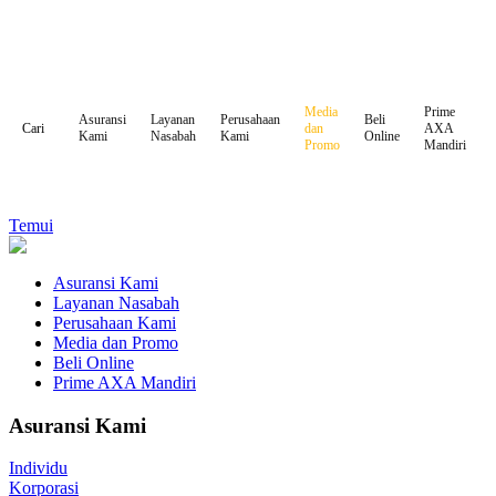
Media
Prime
Asuransi
Layanan
Perusahaan
Beli
dan
AXA
Cari
Kami
Nasabah
Kami
Online
Promo
Mandiri
Temui
Asuransi Kami
Layanan Nasabah
Perusahaan Kami
Media dan Promo
Beli Online
Prime AXA Mandiri
Asuransi Kami
Individu
Korporasi