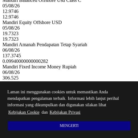
Mandiri Balanced Offshore Usd Class C
05/08/26
12.9746
12.9746
Mandiri Equity Offshore USD
05/08/26
19.7323
19.7323
Mandiri Amanah Pendapatan Tetap Syariah
06/08/26
137.3745
0.09940000000000282
Mandiri Fixed Income Money Rupiah
06/08/26
306.525
0.3109999999999786
Mandiri Equity Money Rupiah
Laman ini menggunakan cookies untuk memastikan Anda
06/08/26
mendapatkan pengalaman terbaik. Informasi lebih lanjut perihal
75.0559
informasi yang dikumpulkan dan digunakan silakan lihat
0.41030000000000655
Kebijakan Cookie
dan
Kebijakan Privasi
MENGERTI
Submit