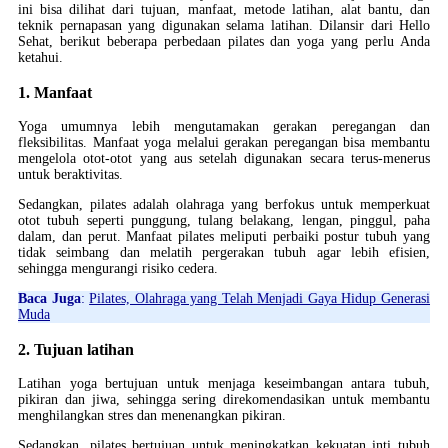
ini bisa dilihat dari tujuan, manfaat, metode latihan, alat bantu, dan
teknik pernapasan yang digunakan selama latihan. Dilansir dari Hello
Sehat, berikut beberapa perbedaan pilates dan yoga yang perlu Anda
ketahui.
1. Manfaat
Yoga umumnya lebih mengutamakan gerakan peregangan dan
fleksibilitas. Manfaat yoga melalui gerakan peregangan bisa membantu
mengelola otot-otot yang aus setelah digunakan secara terus-menerus
untuk beraktivitas.
Sedangkan, pilates adalah olahraga yang berfokus untuk memperkuat
otot tubuh seperti punggung, tulang belakang, lengan, pinggul, paha
dalam, dan perut. Manfaat pilates meliputi perbaiki postur tubuh yang
tidak seimbang dan melatih pergerakan tubuh agar lebih efisien,
sehingga mengurangi risiko cedera.
Baca Juga
:
Pilates, Olahraga yang Telah Menjadi Gaya Hidup Generasi
Muda
2. Tujuan latihan
Latihan yoga bertujuan untuk menjaga keseimbangan antara tubuh,
pikiran dan jiwa, sehingga sering direkomendasikan untuk membantu
menghilangkan stres dan menenangkan pikiran.
Sedangkan, pilates bertujuan untuk meningkatkan kekuatan inti tubuh