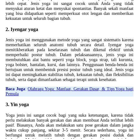
lebih cepat. Jenis yoga ini sangat cocok untuk Anda yang tidak
menyukai aturan ketat dan menyukai spontanitas. Banyak sekali manfaat
yang bisa didapatkan seperti memperkuat otot lengan dan memberikan
kekuatan untuk seluruh bagian tubuh.
2. Iyengar yoga
Jenis yoga ini menggunakan metode yoga yang sangat sistematis karena
memerhatikan seluruh anatomi tubuh secara detail. Iyengar yoga
menitikberatkan pada keselarasan tubuh dan dikenal efektif untuk
memperbaiki postur tubuh. Dalam pelaksanaannya, jenis yoga ini
membutuhkan alat bantu seperti yoga block, yoga strap, tali kurunta,
yoga bolster, bantalan, kursi, dan lainnya. Penggunaan benda-benda ini
bertujuan untuk membentuk presisi postur tubuh yang ideal. Jenis yoga
ini dapat meningkatkan stabilitas tubuh, kekuatan tubuh, dan fleksibilitas
tubuh, serta dapat dimanfaatkan sebagai terapi untuk kesehatan.
Baca Juga
:
Olahraga Yoga: Manfaat, Gerakan Dasar, & Tips Yoga bagi
Pemula
3. Yin yoga
Yoga jenis ini sangat cocok bagi yang suka ketenangan, karena tidak
perlu melakukan banyak gerakan dan akan membuat Anda terlihat lebih
pasif. Biasanya, Anda akan melakukan satu pose gerakan dalam jangka
waktu cukup panjang, sekitar 3-5 menit. Secara sederhana, yoga ini
berfungsi untuk melatih tubuh dengan gerakan posisi duduk dan