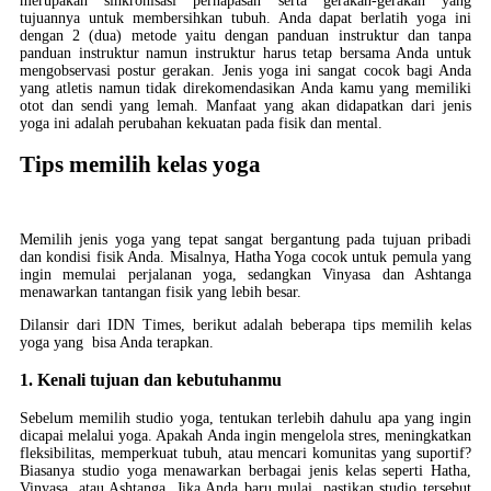
merupakan sinkronisasi pernapasan serta gerakan-gerakan yang
tujuannya untuk membersihkan tubuh. Anda dapat berlatih yoga ini
dengan 2 (dua) metode yaitu dengan panduan instruktur dan tanpa
panduan instruktur namun instruktur harus tetap bersama Anda untuk
mengobservasi postur gerakan. Jenis yoga ini sangat cocok bagi Anda
yang atletis namun tidak direkomendasikan Anda kamu yang memiliki
otot dan sendi yang lemah. Manfaat yang akan didapatkan dari jenis
yoga ini adalah perubahan kekuatan pada fisik dan mental.
Tips memilih kelas yoga
Memilih jenis yoga yang tepat sangat bergantung pada tujuan pribadi
dan kondisi fisik Anda. Misalnya, Hatha Yoga cocok untuk pemula yang
ingin memulai perjalanan yoga, sedangkan Vinyasa dan Ashtanga
menawarkan tantangan fisik yang lebih besar.
Dilansir dari IDN Times, berikut adalah beberapa tips memilih kelas
yoga yang bisa Anda terapkan.
1. Kenali tujuan dan kebutuhanmu
Sebelum memilih studio yoga, tentukan terlebih dahulu apa yang ingin
dicapai melalui yoga. Apakah Anda ingin mengelola stres, meningkatkan
fleksibilitas, memperkuat tubuh, atau mencari komunitas yang suportif?
Biasanya studio yoga menawarkan berbagai jenis kelas seperti Hatha,
Vinyasa, atau Ashtanga. Jika Anda baru mulai, pastikan studio tersebut