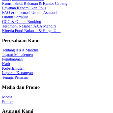
Rumah Sakit Rekanan & Kantor Cabang
Layanan Kepemilikan Polis
FAQ & Informasi Umum Asuransi
Unduh Formulir
CCC & Online Booking
Testimoni Nasabah AXA Mandiri
Kinerja Fund Bulanan & Harga Unit
Perusahaan Kami
Tentang AXA Mandiri
Jajaran Manajemen
Penghargaan
Karir
Keberlanjutan
Laporan Keuangan
Tenaga Pemasar
Media dan Promo
Media
Promo
Asuransi Kami