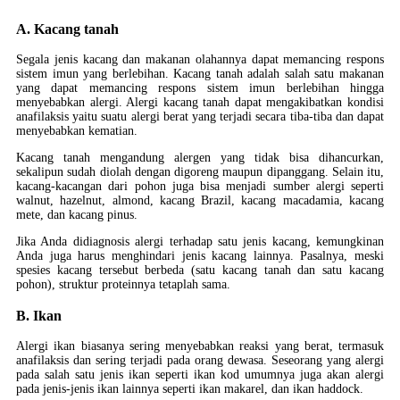
A. Kacang tanah
Segala jenis kacang dan makanan olahannya dapat memancing respons
sistem imun yang berlebihan. Kacang tanah adalah salah satu makanan
yang dapat memancing respons sistem imun berlebihan hingga
menyebabkan alergi. Alergi kacang tanah dapat mengakibatkan kondisi
anafilaksis yaitu suatu alergi berat yang terjadi secara tiba-tiba dan dapat
menyebabkan kematian.
Kacang tanah mengandung alergen yang tidak bisa dihancurkan,
sekalipun sudah diolah dengan digoreng maupun dipanggang. Selain itu,
kacang-kacangan dari pohon juga bisa menjadi sumber alergi seperti
walnut, hazelnut, almond, kacang Brazil, kacang macadamia, kacang
mete, dan kacang pinus.
Jika Anda didiagnosis alergi terhadap satu jenis kacang, kemungkinan
Anda juga harus menghindari jenis kacang lainnya. Pasalnya, meski
spesies kacang tersebut berbeda (satu kacang tanah dan satu kacang
pohon), struktur proteinnya tetaplah sama.
B. Ikan
Alergi ikan biasanya sering menyebabkan reaksi yang berat, termasuk
anafilaksis dan sering terjadi pada orang dewasa. Seseorang yang alergi
pada salah satu jenis ikan seperti ikan kod umumnya juga akan alergi
pada jenis-jenis ikan lainnya seperti ikan makarel, dan ikan haddock.