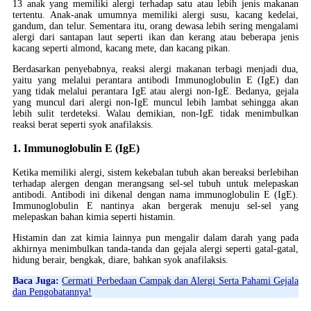
13 anak yang memiliki alergi terhadap satu atau lebih jenis makanan
tertentu. Anak-anak umumnya memiliki alergi susu, kacang kedelai,
gandum, dan telur. Sementara itu, orang dewasa lebih sering mengalami
alergi dari santapan laut seperti ikan dan kerang atau beberapa jenis
kacang seperti almond, kacang mete, dan kacang pikan.
Berdasarkan penyebabnya, reaksi alergi makanan terbagi menjadi dua,
yaitu yang melalui perantara antibodi Immunoglobulin E (IgE) dan
yang tidak melalui perantara IgE atau alergi non-IgE. Bedanya, gejala
yang muncul dari alergi non-IgE muncul lebih lambat sehingga akan
lebih sulit terdeteksi. Walau demikian, non-IgE tidak menimbulkan
reaksi berat seperti syok anafilaksis.
1. Immunoglobulin E (IgE)
Ketika memiliki alergi, sistem kekebalan tubuh akan bereaksi berlebihan
terhadap alergen dengan merangsang sel-sel tubuh untuk melepaskan
antibodi. Antibodi ini dikenal dengan nama immunoglobulin E (IgE).
Immunoglobulin E nantinya akan bergerak menuju sel-sel yang
melepaskan bahan kimia seperti histamin.
Histamin dan zat kimia lainnya pun mengalir dalam darah yang pada
akhirnya menimbulkan tanda-tanda dan gejala alergi seperti gatal-gatal,
hidung berair, bengkak, diare, bahkan syok anafilaksis.
Baca Juga:
Cermati Perbedaan Campak dan Alergi Serta Pahami Gejala
dan Pengobatannya!