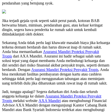
pendarahan yang berujung syok.
Jika terjadi gejala syok seperti sakit perut parah, kotoran BAB
berwarna hitam, mimisan, pendarahan gusi, atau keluar keringat
dingin, segera bawa penderita ke rumah sakit untuk kembali
ditindaklanjuti oleh dokter.
Sekarang Anda tidak perlu lagi khawatir masalah biaya jika keluarga
terkena demam berdarah dan harus dirawat inap di rumah sakit.
Anda bisa memanfaatkan
Asuransi Mandiri Proteksi Penyakit
Tropis
dari AXA Mandiri. Asuransi ini hadir sebagai salah satu
solusi tepat yang dapat membantu Anda melindungi keluarga dan
diri sendiri dari risiko finansial akibat penyakit tropis, seperti demam
berdarah. Dengan
Asuransi Mandiri Proteksi Penyakit Tropis
, Anda
bisa menikmati fasilitas pembayaran dengan kartu atau cashless
sehingga tidak perlu lagi menggunakan tabungan atau meminjam
uang terlebih dulu jika diharuskan untuk rawat inap di rumah sakit.
Jadi, tunggu apalagi? Segera daftarkan diri Anda dan seluruh
anggota keluarga ke dalam
Asuransi Mandiri Proteksi Penyakit
Tropis
melalui website
AXA Mandiri
atau menghubungi Financial
Advisor AXA Mandiri dengan mengunjungi Kantor Cabang Bank
Mandiri atau Bank Syariah Indonesia terdekat atau menghubungi